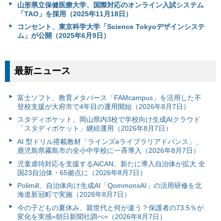
山形県立保健医療大学、国際対応のオンライン入試システム
「TAO」を採用（2025年11月18日）
コンセント、東京科学大学「Science Tokyoデザインシステ
ム」が公開（2025年6月9日）
最新ニュース
富⼠ソフト、教育メタバース「FAMcampus」を活用した不
登校支援が大府市で4年目の運用開始（2026年8月7日）
スタディポケット、岡山県内3校で学校向け生成AIクラウド
「スタディポケット」継続運用（2026年8月7日）
AI 型ドリル搭載教材「ラインズeライブラリアドバンス」、
鹿児島県霧島市の全小中学校に一斉導入（2026年8月7日）
児童虐待対応を支援するAiCAN、新たに導入自治体が拡大 全
国23自治体・65拠点に（2026年8月7日）
Polimill、自治体向け生成AI「QommonsAI」の活用研修を北
海道新冠町で実施（2026年8月7日）
今の子どもの夏休み、親世代と何が違う？保護者の73.5％が
変化を実感=朝日新聞社調べ=（2026年8月7日）