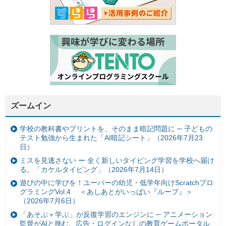
ズームイン
学校の教科書やプリントを、そのまま暗記問題に ─ 子どもの
テスト勉強から生まれた「AI暗記シート」（2026年7月23
日）
ミスを見逃さない ー 全く新しいタイピング学習を学校へ届け
る。「カケルタイピング」（2026年7月14日）
遊びの中に学びを！ユーバーの幼児・低学年向けScratchプロ
グラミングVol.4 ＜あしあとがいっぱい『ループ』＞
（2026年7月6日）
「あそぶ＋学ぶ」が反復学習のエンジンに ─ アニメーション
監督がAIと挑む、広告・ログインなしの教育ゲームポータル