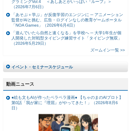
グラミングVol.4 ＜あしあとがいっぱい『ループ』＞
（2026年7月6日）
「あそぶ＋学ぶ」が反復学習のエンジンに ─ アニメーション
監督がAIと挑む、広告・ログインなしの教育ゲームポータル
「NOA Games」（2026年6月4日）
「遊んでいたら自然と速くなる」を学校へ ─ 大学1年生が個
人開発した対戦型タイピング練習サイト「タイピング無双」
（2026年5月29日）
ズームイン一覧 >>
イベント・セミナースケジュール
動画ニュース
●絵も文もAIが作ったペラペラ漫画● 【ちゃのまのAIプロト】
第0話「我が家に『理屈』がやってきた！」（2026年8月6
日）