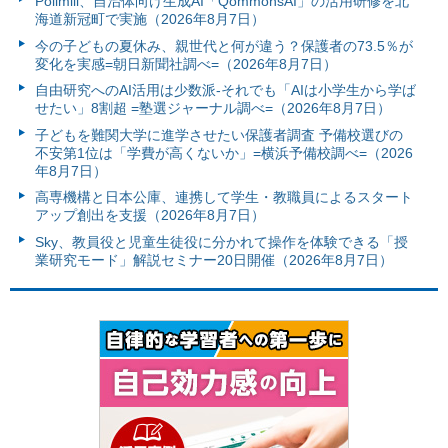
Polimill、自治体向け生成AI「QommonsAI」の活用研修を北
海道新冠町で実施（2026年8月7日）
今の子どもの夏休み、親世代と何が違う？保護者の73.5％が
変化を実感=朝日新聞社調べ=（2026年8月7日）
自由研究へのAI活用は少数派-それでも「AIは小学生から学ば
せたい」8割超 =塾選ジャーナル調べ=（2026年8月7日）
子どもを難関大学に進学させたい保護者調査 予備校選びの
不安第1位は「学費が高くないか」=横浜予備校調べ=（2026
年8月7日）
高専機構と日本公庫、連携して学生・教職員によるスタート
アップ創出を支援（2026年8月7日）
Sky、教員役と児童生徒役に分かれて操作を体験できる「授
業研究モード」解説セミナー20日開催（2026年8月7日）