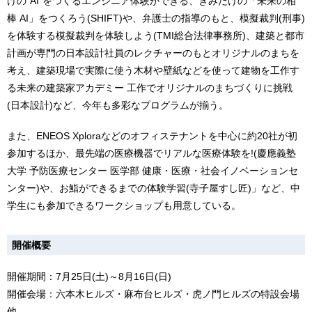
けの“AI”をつくるエンジニア体験ができる、きみだけの「未来の相
棒 AI」をつくろう(SHIFT)や、弁護士の指導のもと、模擬裁判(刑事)
を体験する模擬裁判を体験しよう(TMI総合法律事務所)、建築と都市
計画が専門の日本設計社員のレクチャーのもとオリジナルのまちを
考え、建築現場で実際に使う木材や壁紙などを使って建物を工作す
る未来の建築家アカデミー 工作でオリジナルのまちづくりに挑戦
(日本設計)など、今年も多彩なプログラムが揃う。
また、ENEOS Xploraなどのオフィステナントを中心に約20社が初
参加するほか、最先端の医療機器でリアルな医療体験を!(慶應義塾
大学 予防医療センター 医学部 健康・医療・社会イノベーションセ
ンター)や、お鮨ができるまでの体験学習(寺子屋すし匠)」など、中
学生にも参加できるワークショップも用意している。
開催概要
開催期間：7月25日(土)～8月16日(日)
開催会場：六本木ヒルズ・麻布台ヒルズ・虎ノ門ヒルズの特設会場
他