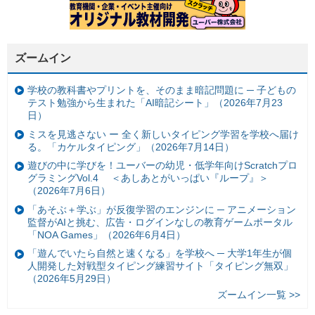
ズームイン
学校の教科書やプリントを、そのまま暗記問題に ─ 子どもの
テスト勉強から生まれた「AI暗記シート」（2026年7月23
日）
ミスを見逃さない ー 全く新しいタイピング学習を学校へ届け
る。「カケルタイピング」（2026年7月14日）
遊びの中に学びを！ユーバーの幼児・低学年向けScratchプロ
グラミングVol.4 ＜あしあとがいっぱい『ループ』＞
（2026年7月6日）
「あそぶ＋学ぶ」が反復学習のエンジンに ─ アニメーション
監督がAIと挑む、広告・ログインなしの教育ゲームポータル
「NOA Games」（2026年6月4日）
「遊んでいたら自然と速くなる」を学校へ ─ 大学1年生が個
人開発した対戦型タイピング練習サイト「タイピング無双」
（2026年5月29日）
ズームイン一覧 >>