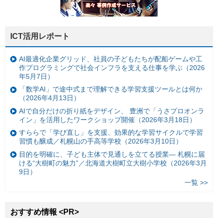
ICT活用レポート
AI最適化企業グリッド、社員の子どもたちが配船ゲームや工
作プログラミングで社会インフラを支える仕事を学ぶ（2026
年5月7日）
「数学AI」で途中式まで理解できる学習支援ツールとは何か
（2026年4月13日）
AIで自分だけの折り紙をデザイン、 豊洲で「うさプロオンラ
イン」を活用したワークショップ開催（2026年3月18日）
すららで「学び直し」を支援、効果的な学習サイクルで学習
習慣も醸成／札幌山の手高等学校（2026年3月10日）
目的を明確に、子ども主体で見通しを立てる授業— 札幌に届
ける“大樹町の魅力”／北海道大樹町立大樹小学校（2026年3月
9日）
一覧 >>
おすすめ情報 <PR>