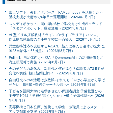
富⼠ソフト、教育メタバース「FAMcampus」を活用した不
登校支援が大府市で4年目の運用開始（2026年8月7日）
スタディポケット、岡山県内3校で学校向け生成AIクラウド
「スタディポケット」継続運用（2026年8月7日）
AI 型ドリル搭載教材「ラインズeライブラリアドバンス」、
鹿児島県霧島市の全小中学校に一斉導入（2026年8月7日）
児童虐待対応を支援するAiCAN、新たに導入自治体が拡大 全
国23自治体・65拠点に（2026年8月7日）
Polimill、自治体向け生成AI「QommonsAI」の活用研修を北
海道新冠町で実施（2026年8月7日）
今の子どもの夏休み、親世代と何が違う？保護者の73.5％が
変化を実感=朝日新聞社調べ=（2026年8月7日）
自由研究へのAI活用は少数派-それでも「AIは小学生から学ば
せたい」8割超 =塾選ジャーナル調べ=（2026年8月7日）
子どもを難関大学に進学させたい保護者調査 予備校選びの
不安第1位は「学費が高くないか」=横浜予備校調べ=（2026
年8月7日）
高専機構と日本公庫、連携して学生・教職員によるスタート
アップ創出を支援（2026年8月7日）