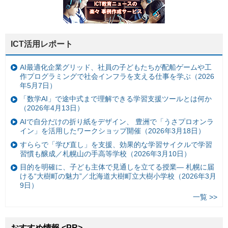
ICT活用レポート
AI最適化企業グリッド、社員の子どもたちが配船ゲームや工
作プログラミングで社会インフラを支える仕事を学ぶ（2026
年5月7日）
「数学AI」で途中式まで理解できる学習支援ツールとは何か
（2026年4月13日）
AIで自分だけの折り紙をデザイン、 豊洲で「うさプロオンラ
イン」を活用したワークショップ開催（2026年3月18日）
すららで「学び直し」を支援、効果的な学習サイクルで学習
習慣も醸成／札幌山の手高等学校（2026年3月10日）
目的を明確に、子ども主体で見通しを立てる授業— 札幌に届
ける“大樹町の魅力”／北海道大樹町立大樹小学校（2026年3月
9日）
一覧 >>
おすすめ情報 <PR>