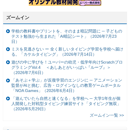
ズームイン
学校の教科書やプリントを、そのまま暗記問題に ─ 子どもの
テスト勉強から生まれた「AI暗記シート」（2026年7月23
日）
ミスを見逃さない ー 全く新しいタイピング学習を学校へ届け
る。「カケルタイピング」（2026年7月14日）
遊びの中に学びを！ユーバーの幼児・低学年向けScratchプロ
グラミングVol.4 ＜あしあとがいっぱい『ループ』＞
（2026年7月6日）
「あそぶ＋学ぶ」が反復学習のエンジンに ─ アニメーション
監督がAIと挑む、広告・ログインなしの教育ゲームポータル
「NOA Games」（2026年6月4日）
「遊んでいたら自然と速くなる」を学校へ ─ 大学1年生が個
人開発した対戦型タイピング練習サイト「タイピング無双」
（2026年5月29日）
ズームイン一覧 >>