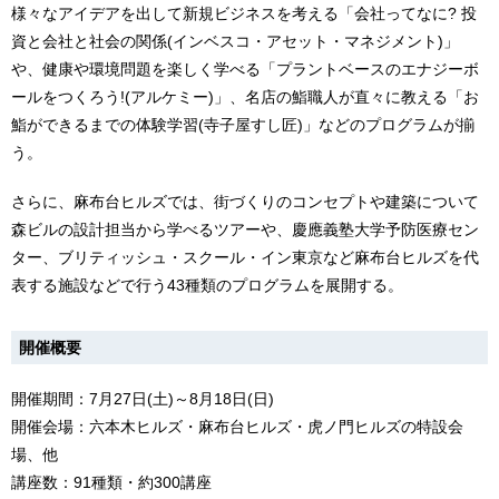
様々なアイデアを出して新規ビジネスを考える「会社ってなに? 投
資と会社と社会の関係(インベスコ・アセット・マネジメント)」
や、健康や環境問題を楽しく学べる「プラントベースのエナジーボ
ールをつくろう!(アルケミー)」、名店の鮨職人が直々に教える「お
鮨ができるまでの体験学習(寺子屋すし匠)」などのプログラムが揃
う。
さらに、麻布台ヒルズでは、街づくりのコンセプトや建築について
森ビルの設計担当から学べるツアーや、慶應義塾大学予防医療セン
ター、ブリティッシュ・スクール・イン東京など麻布台ヒルズを代
表する施設などで行う43種類のプログラムを展開する。
開催概要
開催期間：7月27日(土)～8月18日(日)
開催会場：六本木ヒルズ・麻布台ヒルズ・虎ノ門ヒルズの特設会
場、他
講座数：91種類・約300講座