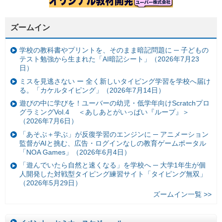
ズームイン
学校の教科書やプリントを、そのまま暗記問題に ─ 子どもの
テスト勉強から生まれた「AI暗記シート」（2026年7月23
日）
ミスを見逃さない ー 全く新しいタイピング学習を学校へ届け
る。「カケルタイピング」（2026年7月14日）
遊びの中に学びを！ユーバーの幼児・低学年向けScratchプロ
グラミングVol.4 ＜あしあとがいっぱい『ループ』＞
（2026年7月6日）
「あそぶ＋学ぶ」が反復学習のエンジンに ─ アニメーション
監督がAIと挑む、広告・ログインなしの教育ゲームポータル
「NOA Games」（2026年6月4日）
「遊んでいたら自然と速くなる」を学校へ ─ 大学1年生が個
人開発した対戦型タイピング練習サイト「タイピング無双」
（2026年5月29日）
ズームイン一覧 >>