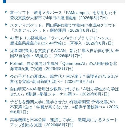
富⼠ソフト、教育メタバース「FAMcampus」を活用した不
登校支援が大府市で4年目の運用開始（2026年8月7日）
スタディポケット、岡山県内3校で学校向け生成AIクラウド
「スタディポケット」継続運用（2026年8月7日）
AI 型ドリル搭載教材「ラインズeライブラリアドバンス」、
鹿児島県霧島市の全小中学校に一斉導入（2026年8月7日）
児童虐待対応を支援するAiCAN、新たに導入自治体が拡大 全
国23自治体・65拠点に（2026年8月7日）
Polimill、自治体向け生成AI「QommonsAI」の活用研修を北
海道新冠町で実施（2026年8月7日）
今の子どもの夏休み、親世代と何が違う？保護者の73.5％が
変化を実感=朝日新聞社調べ=（2026年8月7日）
自由研究へのAI活用は少数派-それでも「AIは小学生から学ば
せたい」8割超 =塾選ジャーナル調べ=（2026年8月7日）
子どもを難関大学に進学させたい保護者調査 予備校選びの
不安第1位は「学費が高くないか」=横浜予備校調べ=（2026
年8月7日）
高専機構と日本公庫、連携して学生・教職員によるスタート
アップ創出を支援（2026年8月7日）