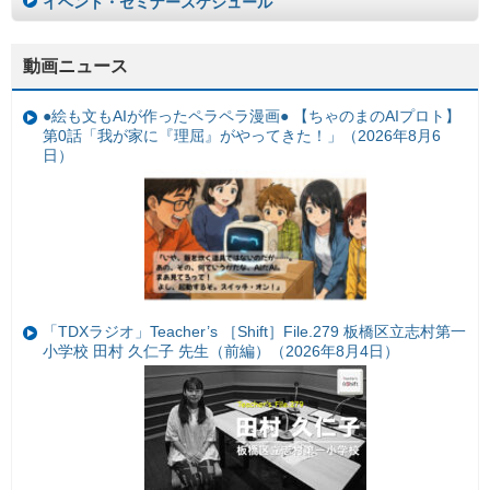
イベント・セミナースケジュール
動画ニュース
●絵も文もAIが作ったペラペラ漫画● 【ちゃのまのAIプロト】
第0話「我が家に『理屈』がやってきた！」（2026年8月6
日）
「TDXラジオ」Teacher’s ［Shift］File.279 板橋区立志村第一
小学校 田村 久仁子 先生（前編）（2026年8月4日）