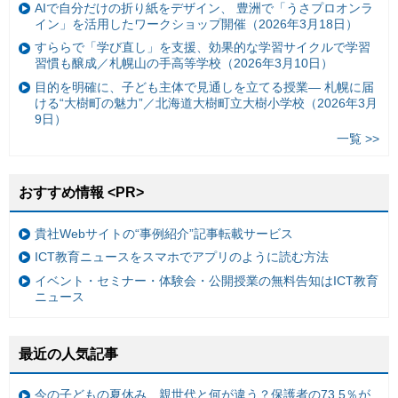
AIで自分だけの折り紙をデザイン、 豊洲で「うさプロオンラ
イン」を活用したワークショップ開催（2026年3月18日）
すららで「学び直し」を支援、効果的な学習サイクルで学習
習慣も醸成／札幌山の手高等学校（2026年3月10日）
目的を明確に、子ども主体で見通しを立てる授業— 札幌に届
ける“大樹町の魅力”／北海道大樹町立大樹小学校（2026年3月
9日）
一覧 >>
おすすめ情報 <PR>
貴社Webサイトの“事例紹介”記事転載サービス
ICT教育ニュースをスマホでアプリのように読む方法
イベント・セミナー・体験会・公開授業の無料告知はICT教育
ニュース
最近の人気記事
今の子どもの夏休み、親世代と何が違う？保護者の73.5％が