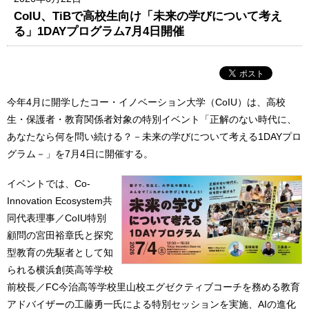
CoIU、TiBで高校生向け「未来の学びについて考え
る」1DAYプログラム7月4日開催
今年4月に開学したコー・イノベーション大学（CoIU）は、高校
生・保護者・教育関係者対象の特別イベント「正解のない時代に、
あなたなら何を問い続ける？－未来の学びについて考える1DAYプロ
グラム－」を7月4日に開催する。
イベントでは、Co-
Innovation Ecosystem共
同代表理事／CoIU特別
顧問の宮田裕章氏と探究
型教育の先駆者として知
られる横浜創英高等学校
前校長／FC今治高等学校里山校エグゼクティブコーチを務める教育
アドバイザーの工藤勇一氏による特別セッションを実施、AIの進化