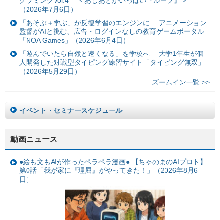
グラミングVol.4 ＜あしあとがいっぱい『ループ』＞
（2026年7月6日）
「あそぶ＋学ぶ」が反復学習のエンジンに ─ アニメーション
監督がAIと挑む、広告・ログインなしの教育ゲームポータル
「NOA Games」（2026年6月4日）
「遊んでいたら自然と速くなる」を学校へ ─ 大学1年生が個
人開発した対戦型タイピング練習サイト「タイピング無双」
（2026年5月29日）
ズームイン一覧 >>
イベント・セミナースケジュール
動画ニュース
●絵も文もAIが作ったペラペラ漫画● 【ちゃのまのAIプロト】
第0話「我が家に『理屈』がやってきた！」（2026年8月6
日）