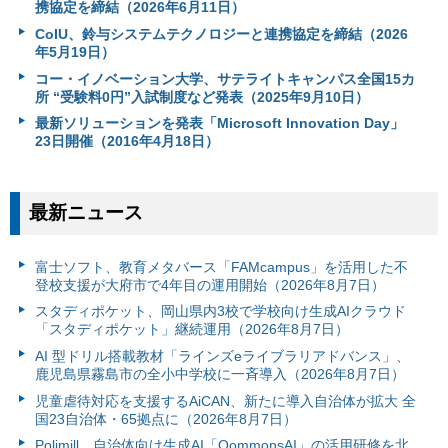
携協定を締結（2026年6月11日）
CoIU、鈴与システムテクノロジーと連携協定を締結（2026
年5月19日）
コー・イノベーション大学、サテライトキャンパス全国15カ
所 “受験料0円”入試制度など発表（2025年9月10日）
最新ソリューションを発表「Microsoft Innovation Day」
23日開催（2016年4月18日）
最新ニュース
富⼠ソフト、教育メタバース「FAMcampus」を活用した不
登校支援が大府市で4年目の運用開始（2026年8月7日）
スタディポケット、岡山県内3校で学校向け生成AIクラウド
「スタディポケット」継続運用（2026年8月7日）
AI 型ドリル搭載教材「ラインズeライブラリアドバンス」、
鹿児島県霧島市の全小中学校に一斉導入（2026年8月7日）
児童虐待対応を支援するAiCAN、新たに導入自治体が拡大 全
国23自治体・65拠点に（2026年8月7日）
Polimill、自治体向け生成AI「QommonsAI」の活用研修を北