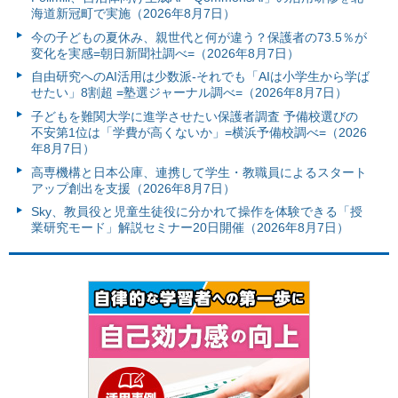
海道新冠町で実施（2026年8月7日）
今の子どもの夏休み、親世代と何が違う？保護者の73.5％が
変化を実感=朝日新聞社調べ=（2026年8月7日）
自由研究へのAI活用は少数派-それでも「AIは小学生から学ば
せたい」8割超 =塾選ジャーナル調べ=（2026年8月7日）
子どもを難関大学に進学させたい保護者調査 予備校選びの
不安第1位は「学費が高くないか」=横浜予備校調べ=（2026
年8月7日）
高専機構と日本公庫、連携して学生・教職員によるスタート
アップ創出を支援（2026年8月7日）
Sky、教員役と児童生徒役に分かれて操作を体験できる「授
業研究モード」解説セミナー20日開催（2026年8月7日）