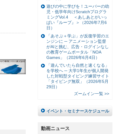
遊びの中に学びを！ユーバーの幼
児・低学年向けScratchプログラ
ミングVol.4 ＜あしあとがいっ
ぱい『ループ』＞（2026年7月6
日）
「あそぶ＋学ぶ」が反復学習のエ
ンジンに ─ アニメーション監督
がAIと挑む、広告・ログインなし
の教育ゲームポータル「NOA
Games」（2026年6月4日）
「遊んでいたら自然と速くなる」
を学校へ ─ 大学1年生が個人開発
した対戦型タイピング練習サイト
「タイピング無双」（2026年5月
29日）
ズームイン一覧 >>
イベント・セミナースケジュール
動画ニュース