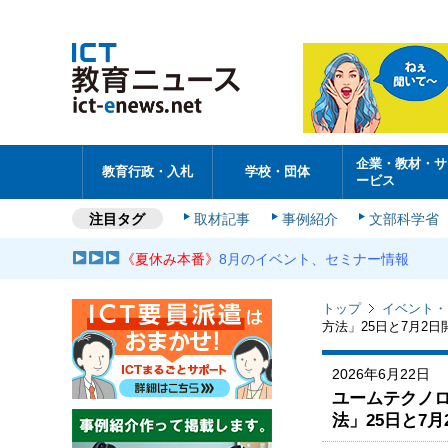
企業・教材・サ
教育行政・入札
学校・団体
ービス
注目タグ
取材記事
事例紹介
文部科学省
《夏休み本番》
8月のイベント、セミナー情報
トップ
イベント・
方法」25日と7月2日
2026年6月22日
ユームテクノ
法」25日と7月