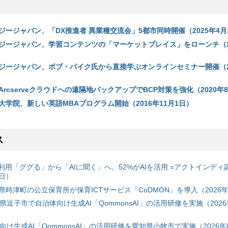
ジージャパン、「DX推進者 異業種交流会」5都市同時開催（2025年4月
ジージャパン、学習コンテンツの「マーケットプレイス」をローンチ（20
ジージャパン、ボブ・パイク氏から直接学ぶオンラインセミナー開催（20
rcserveクラウドへの遠隔地バックアップでBCP対策を強化（2020年8
学院、新しい英語MBAプログラム開始（2016年11月1日）
ス
利用「ググる」から「AIに聞く」へ。52%がAIを活用 =アクトインディ
6日）
時津町の公立保育所が保育ICTサービス「CoDMON」を導入（2026年
神奈川県逗子市で自治体向け生成AI「QommonsAI」の活用研修を実施（2026
自治体向け生成AI「QommonsAI」の活用研修を愛知県小牧市で実施（2026年