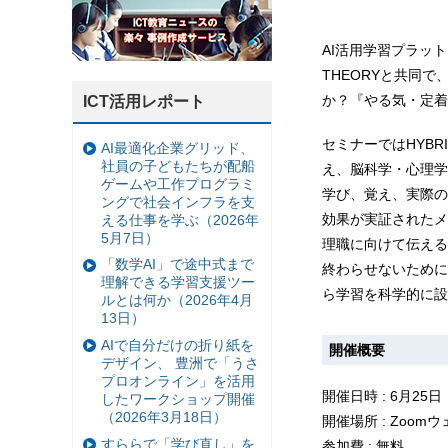
AI活用学習プラッ
THEORYと共同
か？『やる気・定着
ICT活用レポート
セミナーではHYBR
AI最適化企業グリッド、
社員の子どもたちが配船
え、脳科学・心理学
ゲームや工作プログラミ
学び、覚え、実際の
ングで社会インフラを支
効果が実証されたメ
える仕事を学ぶ（2026年
5月7日）
理職に向けて伝える
「数学AI」で途中式まで
終わらせないために
理解できる学習支援ツー
ら学習を科学的に設
ルとは何か（2026年4月
13日）
AIで自分だけの折り紙を
開催概要
デザイン、 豊洲で「うさ
プロオンライン」を活用
開催日時 : 6月25日
したワークショップ開催
（2026年3月18日）
開催場所 : Zoom
すららで「学び直し」を
参加費 : 無料