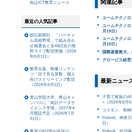
関連記事
知はICT教育ニュース
ユームテクノロ
最近の人気記事
ユームテクノロ
月19日）
朝日新聞社、「バーチャ
ユームテクノロ
ル高校野球」で組み合わ
月18日）
せ抽選会と全48試合の無
料ライブ配信実施（2026
国際基督教大、A
年8月1日）
グロービス経営大
教育出版、映像コンテン
ツ「目で見る算数」個人
向けストリーミング配信
最新ニュー
（2026年8月5日）
子育て家族のAI
青山学院大学、青山キャ
=（2026年8月
ンパスに「統計データサ
イエンス学環」2027年4
コドモン、長崎県
月開設予定（2026年7月
Polimill、
31日）
日）
Polimill、
教員の約7割が生徒の