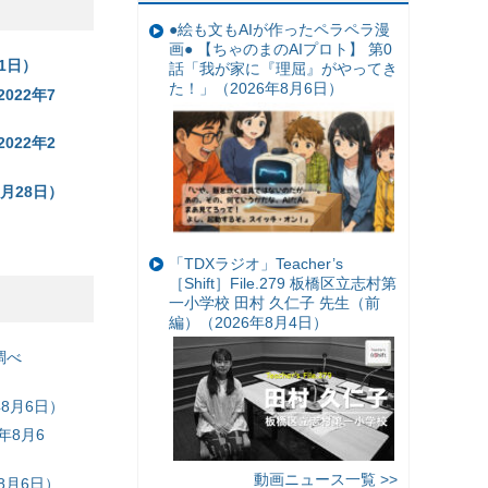
●絵も文もAIが作ったペラペラ漫
画● 【ちゃのまのAIプロト】 第0
1日）
話「我が家に『理屈』がやってき
た！」（2026年8月6日）
22年7
22年2
月28日）
「TDXラジオ」Teacher’s
［Shift］File.279 板橋区立志村第
一小学校 田村 久仁子 先生（前
編）（2026年8月4日）
調べ
8月6日）
年8月6
動画ニュース一覧 >>
8月6日）