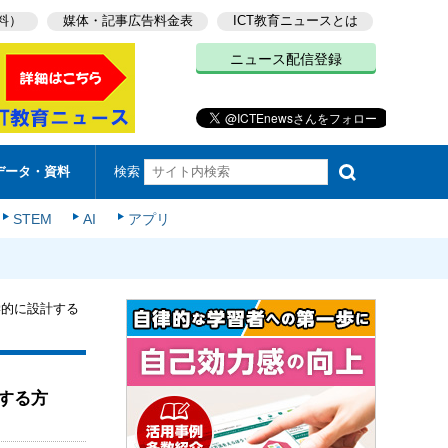
料）
媒体・記事広告料金表
ICT教育ニュースとは
ニュース配信登録
検索
データ・資料
STEM
AI
アプリ
学的に設計する
する方