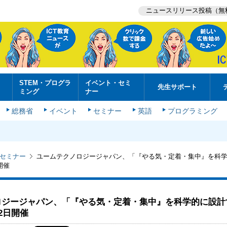
ニュースリリース投稿（無
STEM・プログラ
イベント・セミ
先生サポート
ミング
ナー
総務省
イベント
セミナー
英語
プログラミング
セミナー
ユームテクノロジージャパン、「『やる気・定着・集中』を科
開催
ロジージャパン、「『やる気・定着・集中』を科学的に設計
2日開催