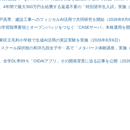
、4年間で最大360万円を給費する返還不要の「特別奨学生入試」実施（2
戸高専、建設工事へのフィジカルAI活用で共同研究を開始（2026年8月
初の学習指導要領とオープンバッジをつなぐ「CASEサーバ」本格運用を開始
東区立毛利小学校で生成AI活用の実証実験を実施（2026年8月6日）
ハイスクール採択校の和洋九段女子中・高で「メタバース体験講座」実施（2
全学DL率99％「OIDAIアプリ」その開発背景に迫る記事を公開（2026