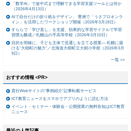
「数学AI」で途中式まで理解できる学習支援ツールとは何か
（2026年4月13日）
AIで自分だけの折り紙をデザイン、 豊洲で「うさプロオンラ
イン」を活用したワークショップ開催（2026年3月18日）
すららで「学び直し」を支援、効果的な学習サイクルで学習
習慣も醸成／札幌山の手高等学校（2026年3月10日）
目的を明確に、子ども主体で見通しを立てる授業— 札幌に届
ける“大樹町の魅力”／北海道大樹町立大樹小学校（2026年3月
9日）
一覧 >>
おすすめ情報 <PR>
貴社Webサイトの“事例紹介”記事転載サービス
ICT教育ニュースをスマホでアプリのように読む方法
イベント・セミナー・体験会・公開授業の無料告知はICT教育
ニュース
最近の人気記事