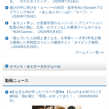
る。「カケルタイピング」（2026年7月14日）
遊びの中に学びを！ユーバーの幼児・低学年向けScratchプロ
グラミングVol.4 ＜あしあとがいっぱい『ループ』＞
（2026年7月6日）
「あそぶ＋学ぶ」が反復学習のエンジンに ─ アニメーション
監督がAIと挑む、広告・ログインなしの教育ゲームポータル
「NOA Games」（2026年6月4日）
「遊んでいたら自然と速くなる」を学校へ ─ 大学1年生が個
人開発した対戦型タイピング練習サイト「タイピング無双」
（2026年5月29日）
ズームイン一覧 >>
イベント・セミナースケジュール
動画ニュース
●絵も文もAIが作ったペラペラ漫画● 【ちゃのまのAIプロト】
第0話「我が家に『理屈』がやってきた！」（2026年8月6
日）