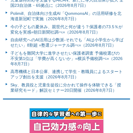
児童虐待対応を支援するAiCAN、新たに導入自治体が拡大 全
国23自治体・65拠点に（2026年8月7日）
Polimill、自治体向け生成AI「QommonsAI」の活用研修を北
海道新冠町で実施（2026年8月7日）
今の子どもの夏休み、親世代と何が違う？保護者の73.5％が
変化を実感=朝日新聞社調べ=（2026年8月7日）
自由研究へのAI活用は少数派-それでも「AIは小学生から学ば
せたい」8割超 =塾選ジャーナル調べ=（2026年8月7日）
子どもを難関大学に進学させたい保護者調査 予備校選びの
不安第1位は「学費が高くないか」=横浜予備校調べ=（2026
年8月7日）
高専機構と日本公庫、連携して学生・教職員によるスタート
アップ創出を支援（2026年8月7日）
Sky、教員役と児童生徒役に分かれて操作を体験できる「授
業研究モード」解説セミナー20日開催（2026年8月7日）