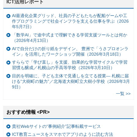
ICT活用レポート
AI最適化企業グリッド、社員の子どもたちが配船ゲームや工
作プログラミングで社会インフラを支える仕事を学ぶ（2026
年5月7日）
「数学AI」で途中式まで理解できる学習支援ツールとは何か
（2026年4月13日）
AIで自分だけの折り紙をデザイン、 豊洲で「うさプロオンラ
イン」を活用したワークショップ開催（2026年3月18日）
すららで「学び直し」を支援、効果的な学習サイクルで学習
習慣も醸成／札幌山の手高等学校（2026年3月10日）
目的を明確に、子ども主体で見通しを立てる授業— 札幌に届
ける“大樹町の魅力”／北海道大樹町立大樹小学校（2026年3月
9日）
一覧 >>
おすすめ情報 <PR>
貴社Webサイトの“事例紹介”記事転載サービス
ICT教育ニュースをスマホでアプリのように読む方法