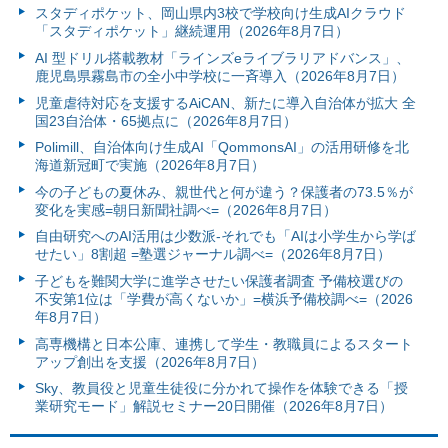
スタディポケット、岡山県内3校で学校向け生成AIクラウド
「スタディポケット」継続運用（2026年8月7日）
AI 型ドリル搭載教材「ラインズeライブラリアドバンス」、
鹿児島県霧島市の全小中学校に一斉導入（2026年8月7日）
児童虐待対応を支援するAiCAN、新たに導入自治体が拡大 全
国23自治体・65拠点に（2026年8月7日）
Polimill、自治体向け生成AI「QommonsAI」の活用研修を北
海道新冠町で実施（2026年8月7日）
今の子どもの夏休み、親世代と何が違う？保護者の73.5％が
変化を実感=朝日新聞社調べ=（2026年8月7日）
自由研究へのAI活用は少数派-それでも「AIは小学生から学ば
せたい」8割超 =塾選ジャーナル調べ=（2026年8月7日）
子どもを難関大学に進学させたい保護者調査 予備校選びの
不安第1位は「学費が高くないか」=横浜予備校調べ=（2026
年8月7日）
高専機構と日本公庫、連携して学生・教職員によるスタート
アップ創出を支援（2026年8月7日）
Sky、教員役と児童生徒役に分かれて操作を体験できる「授
業研究モード」解説セミナー20日開催（2026年8月7日）