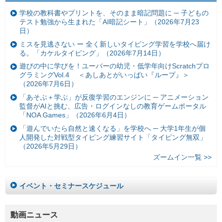
学校の教科書やプリントを、そのまま暗記問題に ─ 子どもの
テスト勉強から生まれた「AI暗記シート」（2026年7月23
日）
ミスを見逃さない ー 全く新しいタイピング学習を学校へ届け
る。「カケルタイピング」（2026年7月14日）
遊びの中に学びを！ユーバーの幼児・低学年向けScratchプロ
グラミングVol.4 ＜あしあとがいっぱい『ループ』＞
（2026年7月6日）
「あそぶ＋学ぶ」が反復学習のエンジンに ─ アニメーション
監督がAIと挑む、広告・ログインなしの教育ゲームポータル
「NOA Games」（2026年6月4日）
「遊んでいたら自然と速くなる」を学校へ ─ 大学1年生が個
人開発した対戦型タイピング練習サイト「タイピング無双」
（2026年5月29日）
ズームイン一覧 >>
イベント・セミナースケジュール
動画ニュース