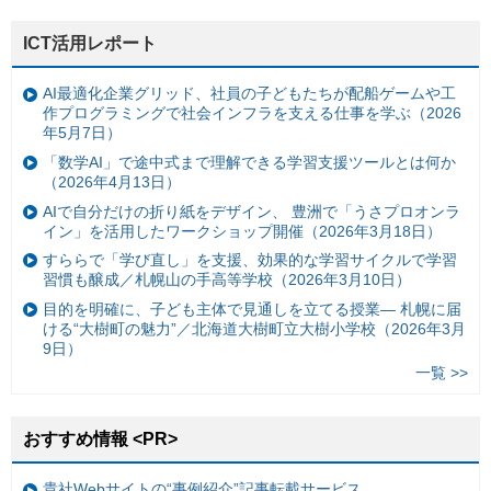
ICT活用レポート
AI最適化企業グリッド、社員の子どもたちが配船ゲームや工
作プログラミングで社会インフラを支える仕事を学ぶ（2026
年5月7日）
「数学AI」で途中式まで理解できる学習支援ツールとは何か
（2026年4月13日）
AIで自分だけの折り紙をデザイン、 豊洲で「うさプロオンラ
イン」を活用したワークショップ開催（2026年3月18日）
すららで「学び直し」を支援、効果的な学習サイクルで学習
習慣も醸成／札幌山の手高等学校（2026年3月10日）
目的を明確に、子ども主体で見通しを立てる授業— 札幌に届
ける“大樹町の魅力”／北海道大樹町立大樹小学校（2026年3月
9日）
一覧 >>
おすすめ情報 <PR>
貴社Webサイトの“事例紹介”記事転載サービス