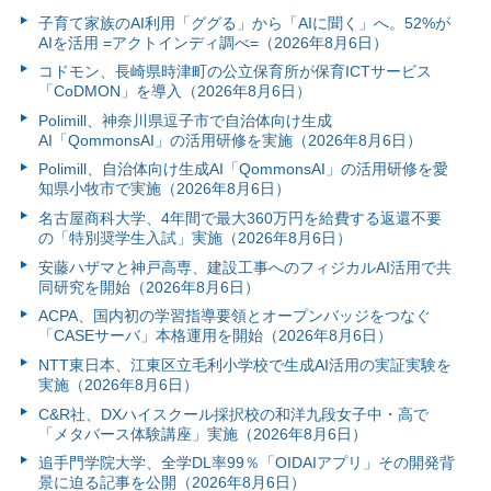
子育て家族のAI利用「ググる」から「AIに聞く」へ。52%が
AIを活用 =アクトインディ調べ=（2026年8月6日）
コドモン、長崎県時津町の公立保育所が保育ICTサービス
「CoDMON」を導入（2026年8月6日）
Polimill、神奈川県逗子市で自治体向け生成
AI「QommonsAI」の活用研修を実施（2026年8月6日）
Polimill、自治体向け生成AI「QommonsAI」の活用研修を愛
知県小牧市で実施（2026年8月6日）
名古屋商科大学、4年間で最大360万円を給費する返還不要
の「特別奨学生入試」実施（2026年8月6日）
安藤ハザマと神戸高専、建設工事へのフィジカルAI活用で共
同研究を開始（2026年8月6日）
ACPA、国内初の学習指導要領とオープンバッジをつなぐ
「CASEサーバ」本格運用を開始（2026年8月6日）
NTT東日本、江東区立毛利小学校で生成AI活用の実証実験を
実施（2026年8月6日）
C&R社、DXハイスクール採択校の和洋九段女子中・高で
「メタバース体験講座」実施（2026年8月6日）
追手門学院大学、全学DL率99％「OIDAIアプリ」その開発背
景に迫る記事を公開（2026年8月6日）