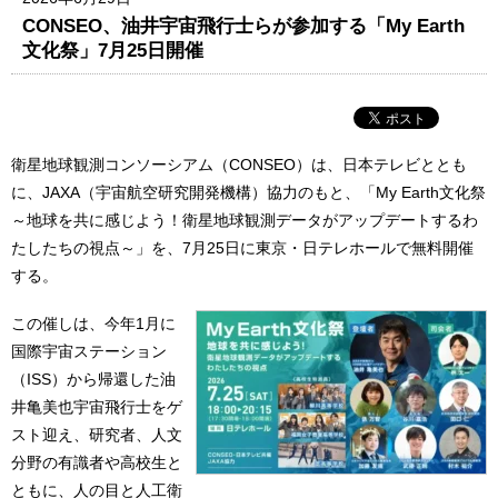
CONSEO、油井宇宙飛行士らが参加する「My Earth
文化祭」7月25日開催
衛星地球観測コンソーシアム（CONSEO）は、日本テレビととも
に、JAXA（宇宙航空研究開発機構）協力のもと、「My Earth文化祭
～地球を共に感じよう！衛星地球観測データがアップデートするわ
たしたちの視点～」を、7月25日に東京・日テレホールで無料開催
する。
この催しは、今年1月に
国際宇宙ステーション
（ISS）から帰還した油
井亀美也宇宙飛行士をゲ
スト迎え、研究者、人文
分野の有識者や高校生と
ともに、人の目と人工衛