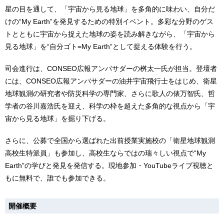
星の目を通して、「宇宙から見る地球」を多角的に味わい、自分だ
けの“My Earth”を発見するための特別イベント。多彩な分野のゲス
トとともに宇宙から捉えた地球の姿を読み解きながら、「宇宙から
見る地球」を“自分ゴト=My Earth”として捉える体験を行う。
司会進行は、CONSEO広報アンバサダーの桝太一氏が担当。登壇者
には、CONSEO広報アンバサダーの油井宇宙飛行士をはじめ、衛星
地球観測の研究者や防災科学の専門家、さらに歌人の俵万智氏、哲
学者の谷川嘉浩氏を迎え、科学の枠を超えた多角的な視点から「宇
宙から見る地球」を掘り下げる。
さらに、公募で全国から選ばれた出前授業実施校の「衛星地球観測
高校生特派員」も参加し、高校生ならではの瑞々しい視点で“My
Earth”の学びと発見を発信する。現地参加・YouTubeライブ視聴と
もに無料で、誰でも参加できる。
開催概要