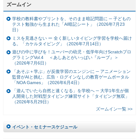
ズームイン
学校の教科書やプリントを、そのまま暗記問題に ─ 子どもの
テスト勉強から生まれた「AI暗記シート」（2026年7月23
日）
ミスを見逃さない ー 全く新しいタイピング学習を学校へ届け
る。「カケルタイピング」（2026年7月14日）
遊びの中に学びを！ユーバーの幼児・低学年向けScratchプロ
グラミングVol.4 ＜あしあとがいっぱい『ループ』＞
（2026年7月6日）
「あそぶ＋学ぶ」が反復学習のエンジンに ─ アニメーション
監督がAIと挑む、広告・ログインなしの教育ゲームポータル
「NOA Games」（2026年6月4日）
「遊んでいたら自然と速くなる」を学校へ ─ 大学1年生が個
人開発した対戦型タイピング練習サイト「タイピング無双」
（2026年5月29日）
ズームイン一覧 >>
イベント・セミナースケジュール