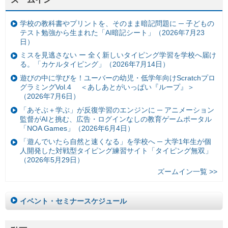
学校の教科書やプリントを、そのまま暗記問題に ─ 子どもの
テスト勉強から生まれた「AI暗記シート」（2026年7月23
日）
ミスを見逃さない ー 全く新しいタイピング学習を学校へ届け
る。「カケルタイピング」（2026年7月14日）
遊びの中に学びを！ユーバーの幼児・低学年向けScratchプロ
グラミングVol.4 ＜あしあとがいっぱい『ループ』＞
（2026年7月6日）
「あそぶ＋学ぶ」が反復学習のエンジンに ─ アニメーション
監督がAIと挑む、広告・ログインなしの教育ゲームポータル
「NOA Games」（2026年6月4日）
「遊んでいたら自然と速くなる」を学校へ ─ 大学1年生が個
人開発した対戦型タイピング練習サイト「タイピング無双」
（2026年5月29日）
ズームイン一覧 >>
イベント・セミナースケジュール