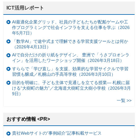
ICT活用レポート
AI最適化企業グリッド、社員の子どもたちが配船ゲームや工
作プログラミングで社会インフラを支える仕事を学ぶ（2026
年5月7日）
「数学AI」で途中式まで理解できる学習支援ツールとは何か
（2026年4月13日）
AIで自分だけの折り紙をデザイン、 豊洲で「うさプロオンラ
イン」を活用したワークショップ開催（2026年3月18日）
すららで「学び直し」を支援、効果的な学習サイクルで学習
習慣も醸成／札幌山の手高等学校（2026年3月10日）
目的を明確に、子ども主体で見通しを立てる授業— 札幌に届
ける“大樹町の魅力”／北海道大樹町立大樹小学校（2026年3月
9日）
一覧 >>
おすすめ情報 <PR>
貴社Webサイトの“事例紹介”記事転載サービス