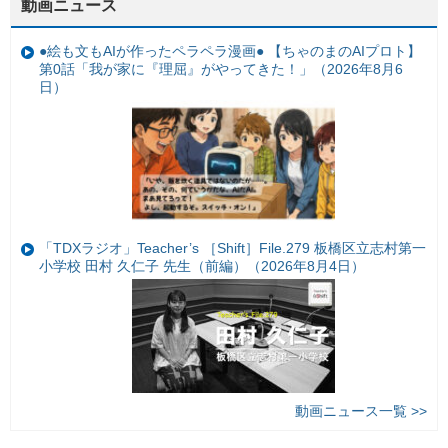
動画ニュース
●絵も文もAIが作ったペラペラ漫画● 【ちゃのまのAIプロト】
第0話「我が家に『理屈』がやってきた！」（2026年8月6
日）
「TDXラジオ」Teacher’s ［Shift］File.279 板橋区立志村第一
小学校 田村 久仁子 先生（前編）（2026年8月4日）
動画ニュース一覧 >>