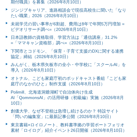
期付職員）を募集（2026年8月10日）
ジンジブキャリア、進路相談会で現役高校生に聞いた「なり
たい職業」2026（2026年8月10日）
未就学児の習い事率が6割超、費用は8年で年間5万円増加 =
ビデオリサーチ調べ=（2026年8月10日）
日本語教師の資格取得、学習方法は「通信講座」31.2%
=「ママキャン資格部」調べ=（2026年8月10日）
下関市とコドモン、「保育・子育て支援のDXに関する連携
協定」締結（2026年8月10日）
みんがく、栃木県矢板市の全小・中学校に「スクールAI」を
導入（2026年8月10日）
オトナル、こども家庭庁初のポッドキャスト番組『こども家
庭庁のなかのひと』制作支援（2026年8月10日）
Polimill、北海道洞爺湖町で自治体向け生成
AI「QommonsAI」の活用研修（初級編）実施（2026年8月
10日）
創価大学、なぜ不登校は急増し続けるのか？ 特設サイト
「問いの編集室」に最新記事公開（2026年8月10日）
東京書籍×ロイロノート、教科書準拠の学習ポートフォリオ
素材「ロイログ」紹介イベント26日開催（2026年8月10日）