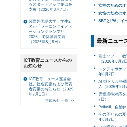
るスタートアップ創出を
女性のためのオン
支援（2026年8月7日）
女性のためのオン
SBTとIPA、
関西外国語大学、学生2
名が「ラーニングイノベ
ーショングランプリ
2026」で奨励賞受賞
最新ニュー
（2026年8月5日）
富⼠ソフト、教
ICT教育ニュースからの
（2026年8月7
お知らせ
スタディポケッ
年8月7日）
ICT教育ニュース運営会
AI 型ドリル
社、社名変更および代表
入（2026年8月
者変更のお知らせ（2025
年7月1日）
児童虐待対応を支
7日）
お知らせ一覧 >>
Polimill、
今の子どもの夏休
年8月7日）
自由研究へのA