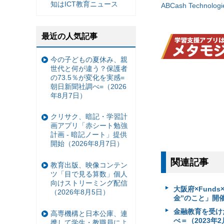
知はICT教育ニュース
ABCash Technologi
最近の人気記事
今の子どもの夏休み、親
世代と何が違う？保護者
の73.5％が変化を実感=
朝日新聞社調べ=（2026
年8月7日）
クリサク、暗記・学習計
画アプリ「赤シート勉強
計画 - 暗記ノート」提供
開始（2026年8月7日）
関連記事
教育出版、映像コンテン
ツ「目で見る算数」個人
向けストリーミング配信
大阪府×Fund
（2026年8月5日）
金”のこと」開催
金融教育を受けた
高専機構と日本公庫、連
べ＝（2023年2
携して学生・教職員によ