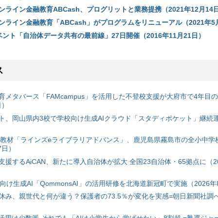
ライン金融教育ABCash、プログリットと業務提携（2021年12月14
ライン金融教育「ABCash」がプログラムをリニューアル（2021年5
イベント「自治体データ共有の最前線」27日開催（2016年11月21日）
ス
育メタバース「FAMcampus」を活用した不登校支援が大府市で4年目
日）
ト、岡山県内3校で学校向け生成AIクラウド「スタディポケット」継続運用
搭載教材「ラインズeライブラリアドバンス」、鹿児島県霧島市の全小中学
7日）
援するAiCAN、新たに導入自治体が拡大 全国23自治体・65拠点に（20
自治体向け生成AI「QommonsAI」の活用研修を北海道新冠町で実施（2026年
み、親世代と何が違う？保護者の73.5％が変化を実感=朝日新聞社調べ=
I活用は少数派-それでも「AIは小学生から学ばせたい」8割超 =塾選ジャ