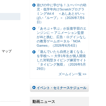
遊びの中に学びを！ユーバーの幼
児・低学年向けScratchプログラ
ミングVol.4 ＜あしあとがいっ
ぱい『ループ』＞（2026年7月6
日）
「あそぶ＋学ぶ」が反復学習のエ
ンジンに ─ アニメーション監督
がAIと挑む、広告・ログインなし
の教育ゲームポータル「NOA
Games」（2026年6月4日）
] マップ
「遊んでいたら自然と速くなる」
を学校へ ─ 大学1年生が個人開発
した対戦型タイピング練習サイト
「タイピング無双」（2026年5月
29日）
ズームイン一覧 >>
イベント・セミナースケジュール
動画ニュース