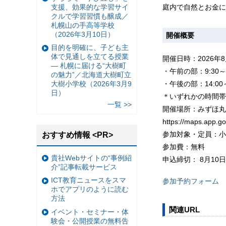
支援、効果的な学習サイ
庭内で自然とお金に
クルで学習習慣も醸成／
札幌山の手高等学校
（2026年3月10日）
開催概要
目的を明確に、子ども主
体で見通しを立てる授業
開催日時：2026年
— 札幌に届ける“大樹町
・午前の部：9:30～1
の魅力”／北海道大樹町立
・午後の部：14:00～
大樹小学校（2026年3月9
日）
＊いずれかの時間帯
一覧 >>
開催場所：みずほ丸の
https://maps.app
参加対象・定員：小
おすすめ情報 <PR>
参加費：無料
貴社Webサイトの“事例紹
申込締切： 8月10
介”記事転載サービス
ICT教育ニュースをスマ
参加予約フォーム
ホでアプリのように読む
方法
関連URL
イベント・セミナー・体
験会・公開授業の無料告