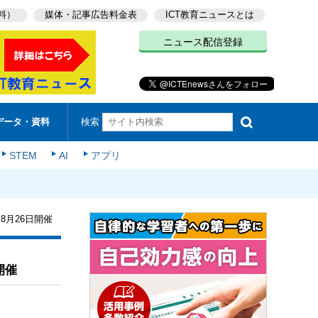
料）
媒体・記事広告料金表
ICT教育ニュースとは
ニュース配信登録
検索
データ・資料
STEM
AI
アプリ
月26日開催
開催