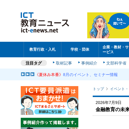
企業・教材・サ
教育行政・入札
学校・団体
ービス
注目タグ
取材記事
事例紹介
文部科学省
《夏休み本番》
8月のイベント、セミナー情報
トップ
イベント・
2026年7月9日
金融教育の未来