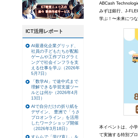
ABCash Tec
みずほ銀行、J-F
学ぶ！〜未来につな
ICT活用レポート
AI最適化企業グリッド、
社員の子どもたちが配船
ゲームや工作プログラミ
ングで社会インフラを支
える仕事を学ぶ（2026年
5月7日）
「数学AI」で途中式まで
理解できる学習支援ツー
ルとは何か（2026年4月
13日）
AIで自分だけの折り紙を
デザイン、 豊洲で「うさ
プロオンライン」を活用
したワークショップ開催
本イベントは、小学
（2026年3月18日）
て実施する特別プロ
すららで「学び直し」を