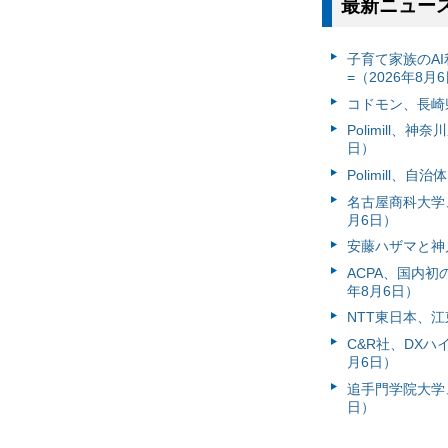
最新ニュー
子育て家族のAI
=（2026年8月
コドモン、長崎県
Polimill、
日）
Polimill、
名古屋商科大学
月6日）
安藤ハザマと神
ACPA、国内
年8月6日）
NTT東日本、江
C&R社、DX
月6日）
追手門学院大学、
日）