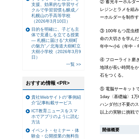
② 蓄光キーホルダ
支援、効果的な学習サイ
レジンとラメを組み
クルで学習習慣も醸成／
札幌山の手高等学校
ーホルダーを制作す
（2026年3月10日）
目的を明確に、子ども主
③ 100年もつ昆虫
体で見通しを立てる授業
命の大切さを学んだ
— 札幌に届ける“大樹町
の魅力”／北海道大樹町立
年中〜小6（年中・
大樹小学校（2026年3月9
日）
④ フローライト磨き
一覧 >>
地球が長い時間をか
石をつくる。
おすすめ情報 <PR>
⑤ 電脳サーキット
1day〈基礎編〉1万
貴社Webサイトの“事例紹
介”記事転載サービス
ハンダ付け不要のス
ICT教育ニュースをスマ
以上の実験に挑戦で
ホでアプリのように読む
方法
開催概要
イベント・セミナー・体
験会・公開授業の無料告