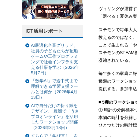
ヴィリングが運営する
「選べる！夏休み実
ステモンで毎年大人
ICT活用レポート
教えるのではなく、
ことで生まれる「や
AI最適化企業グリッド、
社員の子どもたちが配船
ステモンのSTEA
ゲームや工作プログラミ
凝縮されている。
ングで社会インフラを支
える仕事を学ぶ（2026年
5月7日）
毎年多くの家庭に好
「数学AI」で途中式まで
種類のワークショッ
理解できる学習支援ツー
提供する。参加申込
ルとは何か（2026年4月
13日）
■
5種のワークショ
AIで自分だけの折り紙を
① 時計の分解標本
デザイン、 豊洲で「うさ
プロオンライン」を活用
本物の時計を分解し
したワークショップ開催
ひとつだけの時計標
（2026年3月18日）
すららで「学び直し」を