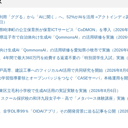
ス
利用「ググる」から「AIに聞く」へ。52%がAIを活用 =アクトインディ
6日）
時津町の公立保育所が保育ICTサービス「CoDMON」を導入（2026年
神奈川県逗子市で自治体向け生成AI「QommonsAI」の活用研修を実施（2026
自治体向け生成AI「QommonsAI」の活用研修を愛知県小牧市で実施（2026年
、4年間で最大360万円を給費する返還不要の「特別奨学生入試」実施（2
戸高専、建設工事へのフィジカルAI活用で共同研究を開始（2026年8月
初の学習指導要領とオープンバッジをつなぐ「CASEサーバ」本格運用を開始
東区立毛利小学校で生成AI活用の実証実験を実施（2026年8月6日）
ハイスクール採択校の和洋九段女子中・高で「メタバース体験講座」実施（2
全学DL率99％「OIDAIアプリ」その開発背景に迫る記事を公開（2026