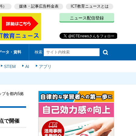
料）
媒体・記事広告料金表
ICT教育ニュースとは
ニュース配信登録
検索
データ・資料
STEM
AI
アプリ
ップを都内5拠
点で開催