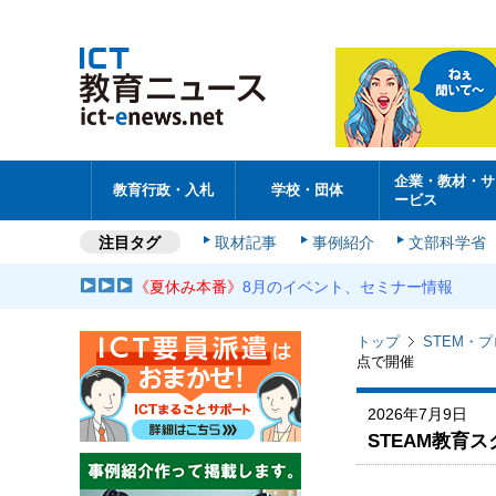
企業・教材・サ
教育行政・入札
学校・団体
ービス
注目タグ
取材記事
事例紹介
文部科学省
《夏休み本番》
8月のイベント、セミナー情報
トップ
STEM・
点で開催
2026年7月9日
STEAM教育