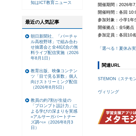
知はICT教育ニュース
開催期間：2026年
開催時間：各回 10:0
参加対象：小学1年
最近の人気記事
開催拠点：全5拠点
参加定員：各回10
朝日新聞社、「バーチャ
ル高校野球」で組み合わ
せ抽選会と全48試合の無
「選べる！夏休み実
料ライブ配信実施（2026
年8月1日）
関連URL
教育出版、映像コンテン
ツ「目で見る算数」個人
STEMON（ステモ
向けストリーミング配信
（2026年8月5日）
ヴィリング
教員の約7割が生徒の
「プロンプト設計力」に
よる学びの深まりを実感
=アルサーガパートナー
ズ調べ=（2026年8月3
日）