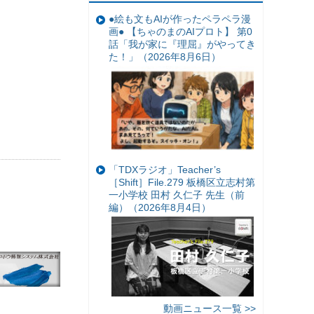
●絵も文もAIが作ったペラペラ漫
画● 【ちゃのまのAIプロト】 第0
話「我が家に『理屈』がやってき
た！」（2026年8月6日）
「TDXラジオ」Teacher’s
［Shift］File.279 板橋区立志村第
一小学校 田村 久仁子 先生（前
編）（2026年8月4日）
動画ニュース一覧 >>