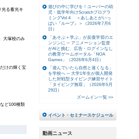
遊びの中に学びを！ユーバーの幼
り光る蓄光キ
児・低学年向けScratchプログラ
ミングVol.4 ＜あしあとがいっ
ぱい『ループ』＞（2026年7月6
日）
「あそぶ＋学ぶ」が反復学習のエ
。大塚校のみ
ンジンに ─ アニメーション監督
がAIと挑む、広告・ログインなし
の教育ゲームポータル「NOA
Games」（2026年6月4日）
だけの輝く宝
「遊んでいたら自然と速くなる」
を学校へ ─ 大学1年生が個人開発
した対戦型タイピング練習サイト
「タイピング無双」（2026年5月
29日）
ズームイン一覧 >>
ど100種類
イベント・セミナースケジュール
動画ニュース