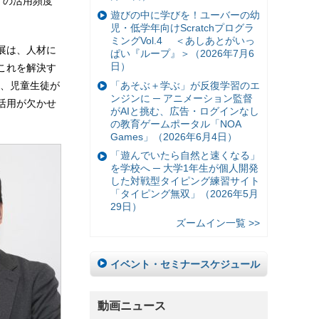
Tの活用頻度
遊びの中に学びを！ユーバーの幼
児・低学年向けScratchプログラ
ミングVol.4 ＜あしあとがいっ
展は、人材に
ぱい『ループ』＞（2026年7月6
日）
これを解決す
「あそぶ＋学ぶ」が反復学習のエ
、児童生徒が
ンジンに ─ アニメーション監督
活用が欠かせ
がAIと挑む、広告・ログインなし
の教育ゲームポータル「NOA
Games」（2026年6月4日）
「遊んでいたら自然と速くなる」
を学校へ ─ 大学1年生が個人開発
した対戦型タイピング練習サイト
「タイピング無双」（2026年5月
29日）
ズームイン一覧 >>
イベント・セミナースケジュール
動画ニュース