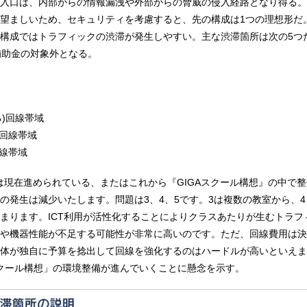
入口は、内部からの情報漏洩や外部からの脅威の侵入経路となり得る。
望ましいため、セキュリティを考慮すると、先の構成は1つの理想形だ
構成ではトラフィックの渋滞が発生しやすい。主な渋滞箇所は次の5つ
補助金の対象外となる。
る)回線帯域
側回線帯域
回線帯域
2は現在進められている、またはこれから『GIGAスクール構想』の中で
の発生は減少いたします。問題は3、4、5です。3は複数の教室から、4
まります。ICT利用が活性化することによりクラスあたりが生むトラフ
や機器性能が不足する可能性が非常に高いのです。ただ、回線費用は決
体が独自に予算を捻出して回線を強化するのはハードルが高いといえま
スクール構想」の環境整備が進んでいくことに懸念を示す。