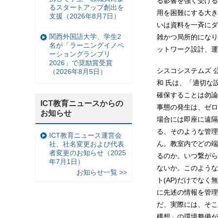
る影響を強く受ける
るスタートアップ創出を
用を困難にする大き
支援（2026年8月7日）
いは資料を一斉にダ
関西外国語大学、学生2
雑かつ局所的になり
名が「ラーニングイノベ
ットワーク設計、運
ーショングランプリ
2026」で奨励賞受賞
シスコシステムズ 
（2026年8月5日）
和 氏は、「適切な
確保することは勿論
ICT教育ニュースからの
事態の発生は、ゼロ
お知らせ
場合には即座に遠隔
る、そのような管理
ICT教育ニュース運営会
ん。教室内でどの端
社、社名変更および代表
者変更のお知らせ（2025
るのか。いつ繋がら
年7月1日）
ないか。このような
お知らせ一覧 >>
ト(AP)だけでなく
に先述の情報を管理
だ、実際には、そこ
構想」の環境整備が