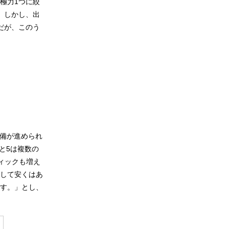
極力1つに絞
。しかし、出
だが、このう
整備が進められ
と5は複数の
ィックも増え
して安くはあ
す。」とし、