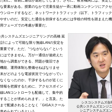
ために、容易に通信が途絶してしまう。さらに、教育機関には、安定し
な要素がある。授業のなかで児童生徒が一斉に動画コンテンツにアクセ
ウンロードするなど、ネットワークトラフィック（以下、トラフィック
やすいのだ。安定した通信を担保するためには学校の特性を踏まえた機
用フェーズでの考慮が重要だ。
公共システムズエンジニアリングの高橋 延
設計によって可能な限り無線LANの安定を
重要です。ただ、”つながらない” という
にはできません。万が一通信が途絶えた
地から調査ができる、問題が復旧でき
機能、運用体制も整備せねばなりませ
末がどのような電波状況でつながってい
なくなったのか。干渉するものが近くに
情報を把握するために、アクセスポイン
無線LANコントローラも配備して、集中的
することが求められます。」と言及。た
シスコシステムズ合
まで配慮されることなく「GIGAスクール
公共システムズエンジ
シニアシステムズエ
進められているという。