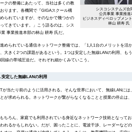
ークの整備にあたって、当社は多くの教
シスコシステムズ合
おります。各機関で『GIGAスクール構
公共事業 事業推進
められていますが、そのなかで幾つかの
ビジネスディベロップメン
林山 耕寿 氏
ってきています。」こう語るのは、シス
業 事業推進本部の林山 耕寿 氏だ。
進められている通信ネットワーク整備では、「1人1台のメリットを活
、大きく2つの課題があるという。1つは安定した無線LANの利用、もう
N回線の帯域圧迫だ。それぞれ細かくみていこう。
1.安定した無線LANの利用
CTが当たり前のように活用される。そんな世界において、無線LANには
とが求められる。ネットワークが繋がらなくなることと授業の停止は、
はもちろん、家庭でも利用されている身近なネットワーク技術となって
われるかもしれない。だが、困ったことに、電波干渉、レーダーなどの