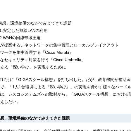
ル構想」環境整備のなかでみえてきた課題
 1.安定した無線LANの利用
 2.WANの回線帯域圧迫
が提案する、ネットワークの集中管理とローカルブレイクアウト
クを集中管理する「Cisco Meraki」
キュリティ対策を行う「Cisco Umbrella」
にある「深い学び」を実現するために
9年12月に「GIGAスクール構想」を打ち出した。だが、教育機関が補助
で、「1人1台環境による『深い学び』」の実現を脅かす様々なハード
は、シスコシステムズへの取材から、「GIGAスクール構想」における
えしたい。
ル構想」環境整備のなかでみえてきた課題