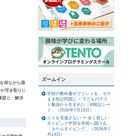
ズームイン
金を得ながら環
ルが浮き彫りに
学校の教科書やプリントを、その
課題と、解決
まま暗記問題に ─ 子どものテス
ト勉強から生まれた「AI暗記シー
ト」（2026年7月23日）
ミスを見逃さない ー 全く新しい
タイピング学習を学校へ届ける。
「カケルタイピング」（2026年7
月14日）