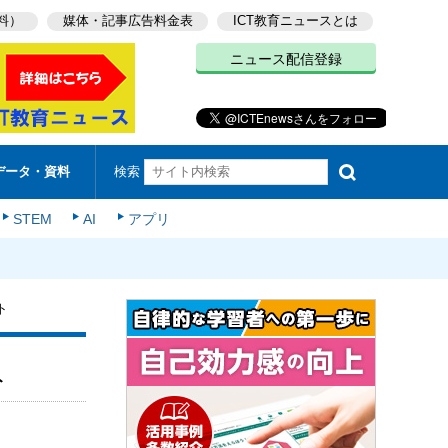
料）
媒体・記事広告料金表
ICT教育ニュースとは
ニュース配信登録
検索
データ・資料
STEM
AI
アプリ
ト
ト