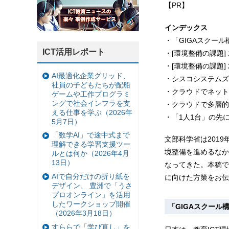
【PR】
インデックス
・「GIGAスクー
ICT活用レポート
・[環境整備の課題]
・[環境整備の課題]
AI最適化企業グリッド、
・シスコシステムズ
社員の子どもたちが配船
・クラウドでネットワー
ゲームや工作プログラミ
ングで社会インフラを支
・クラウドで多層的なセ
える仕事を学ぶ（2026年
・「1人1台」の先
5月7日）
「数学AI」で途中式まで
文部科学省は201
理解できる学習支援ツー
境整備を進めるなか
ルとは何か（2026年4月
13日）
なってきた。本稿で
AIで自分だけの折り紙を
に向けた方策をお伝
デザイン、 豊洲で「うさ
プロオンライン」を活用
したワークショップ開催
「GIGAスクー
（2026年3月18日）
すららで「学び直し」を