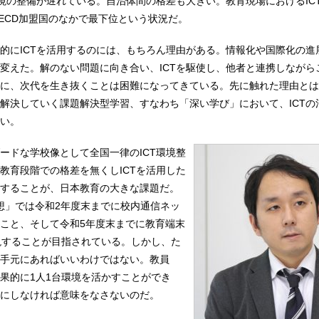
環境の整備が遅れている。自治体間の格差も大きい。教育現場におけるIC
ECD加盟国のなかで最下位という状況だ。
的にICTを活用するのには、もちろん理由がある。情報化や国際化の進
変えた。解のない問題に向き合い、ICTを駆使し、他者と連携しながら
に、次代を生き抜くことは困難になってきている。先に触れた理由とは
解決していく課題解決型学習、すなわち「深い学び」において、ICTの
い。
ードな学校像として全国一律のICT環境整
教育段階での格差を無くしICTを活用した
することが、日本教育の大きな課題だ。
構想」では令和2年度末までに校内通信ネッ
こと、そして令和5年度末までに教育端末
現することが目指されている。しかし、た
手元にあればいいわけではない。教員
果的に1人1台環境を活かすことができ
にしなければ意味をなさないのだ。