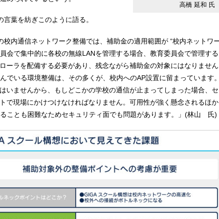
高橋 延和 氏
氏の言葉を紡ぎこのように語る。
の校内通信ネットワーク整備では、補助金の適用範囲が “校内ネットワー
員会で集中的に各校の無線LANを管理する場合、教育委員会で管理す
トローラを配備する必要があり、残念ながら補助金の対象にはなりませ
んでいる環境整備は、その多くが、校内へのAP設置に留まっています
者はいませんから、もしどこかの学校の通信が止まってしまった場合、
イトで現場にかけつけなければなりません。可用性が強く懸念されるほか、野
ることも困難なためセキュリティ面でも問題があります。」(林山 氏)