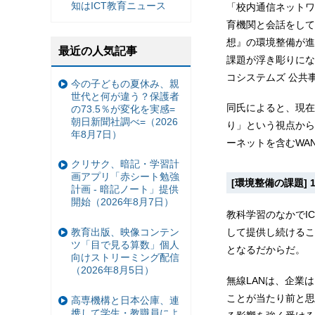
知はICT教育ニュース
「校内通信ネットワ
育機関と会話をして
想』の環境整備が進
最近の人気記事
課題が浮き彫りにな
コシステムズ 公共事
今の子どもの夏休み、親
世代と何が違う？保護者
同氏によると、現在
の73.5％が変化を実感=
朝日新聞社調べ=（2026
り」という視点から
年8月7日）
ーネットを含むWA
クリサク、暗記・学習計
画アプリ「赤シート勉強
[環境整備の課題] 
計画 - 暗記ノート」提供
開始（2026年8月7日）
教科学習のなかでI
教育出版、映像コンテン
して提供し続けるこ
ツ「目で見る算数」個人
となるだからだ。
向けストリーミング配信
（2026年8月5日）
無線LANは、企業
ことが当たり前と思
高専機構と日本公庫、連
携して学生・教職員によ