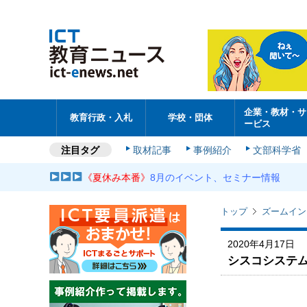
企業・教材・サ
教育行政・入札
学校・団体
ービス
注目タグ
取材記事
事例紹介
文部科学省
《夏休み本番》
8月のイベント、セミナー情報
トップ
ズームイン
2020年4月17日
シスコシステム