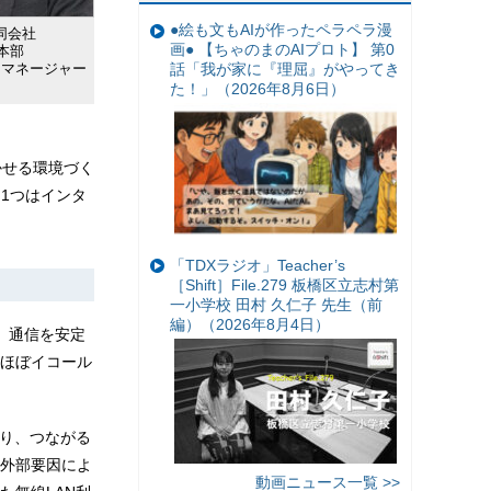
●絵も文もAIが作ったペラペラ漫
同会社
画● 【ちゃのまのAIプロト】 第0
本部
話「我が家に『理屈』がやってき
トマネージャー
た！」（2026年8月6日）
かせる環境づく
1つはインタ
「TDXラジオ」Teacher’s
［Shift］File.279 板橋区立志村第
一小学校 田村 久仁子 先生（前
編）（2026年8月4日）
、通信を安定
ほぼイコール
おり、つながる
外部要因によ
動画ニュース一覧 >>