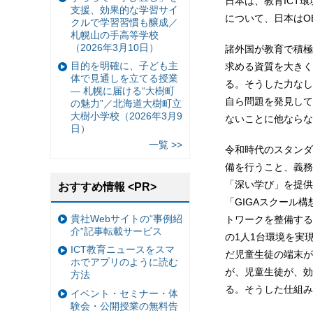
日本は、教育ICT
支援、効果的な学習サイ
について、日本はO
クルで学習習慣も醸成／
札幌山の手高等学校
（2026年3月10日）
諸外国が教育で積極
目的を明確に、子ども主
求める資質を大きく
体で見通しを立てる授業
る。そうした力なし
— 札幌に届ける“大樹町
自ら問題を発見して
の魅力”／北海道大樹町立
大樹小学校（2026年3月9
ないことに他ならな
日）
一覧 >>
令和時代のスタンダ
備を行うこと、義務
「深い学び」を提供
おすすめ情報 <PR>
「GIGAスクール
貴社Webサイトの“事例紹
トワークを整備する
介”記事転載サービス
の1人1台環境を実
ICT教育ニュースをスマ
だ児童生徒の端末が
ホでアプリのように読む
が、児童生徒が、効
方法
る。そうした仕組み
イベント・セミナー・体
験会・公開授業の無料告