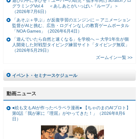
遊びの中に学びを！ユーバーの幼児・低学年向けScratchプロ
グラミングVol.4 ＜あしあとがいっぱい『ループ』＞
（2026年7月6日）
「あそぶ＋学ぶ」が反復学習のエンジンに ─ アニメーション
監督がAIと挑む、広告・ログインなしの教育ゲームポータル
「NOA Games」（2026年6月4日）
「遊んでいたら自然と速くなる」を学校へ ─ 大学1年生が個
人開発した対戦型タイピング練習サイト「タイピング無双」
（2026年5月29日）
ズームイン一覧 >>
イベント・セミナースケジュール
動画ニュース
●絵も文もAIが作ったペラペラ漫画● 【ちゃのまのAIプロト】
第0話「我が家に『理屈』がやってきた！」（2026年8月6
日）