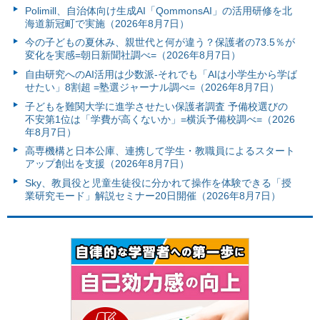
Polimill、自治体向け生成AI「QommonsAI」の活用研修を北
海道新冠町で実施（2026年8月7日）
今の子どもの夏休み、親世代と何が違う？保護者の73.5％が
変化を実感=朝日新聞社調べ=（2026年8月7日）
自由研究へのAI活用は少数派-それでも「AIは小学生から学ば
せたい」8割超 =塾選ジャーナル調べ=（2026年8月7日）
子どもを難関大学に進学させたい保護者調査 予備校選びの
不安第1位は「学費が高くないか」=横浜予備校調べ=（2026
年8月7日）
高専機構と日本公庫、連携して学生・教職員によるスタート
アップ創出を支援（2026年8月7日）
Sky、教員役と児童生徒役に分かれて操作を体験できる「授
業研究モード」解説セミナー20日開催（2026年8月7日）