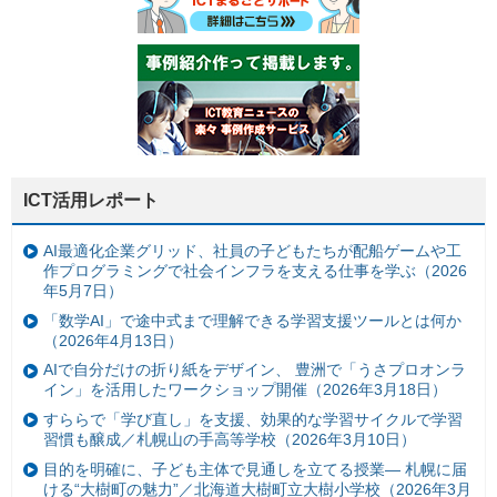
ICT活用レポート
AI最適化企業グリッド、社員の子どもたちが配船ゲームや工
作プログラミングで社会インフラを支える仕事を学ぶ（2026
年5月7日）
「数学AI」で途中式まで理解できる学習支援ツールとは何か
（2026年4月13日）
AIで自分だけの折り紙をデザイン、 豊洲で「うさプロオンラ
イン」を活用したワークショップ開催（2026年3月18日）
すららで「学び直し」を支援、効果的な学習サイクルで学習
習慣も醸成／札幌山の手高等学校（2026年3月10日）
目的を明確に、子ども主体で見通しを立てる授業— 札幌に届
ける“大樹町の魅力”／北海道大樹町立大樹小学校（2026年3月