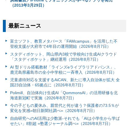
（2013年3月29日）
最新ニュース
富⼠ソフト、教育メタバース「FAMcampus」を活用した不
登校支援が大府市で4年目の運用開始（2026年8月7日）
スタディポケット、岡山県内3校で学校向け生成AIクラウド
「スタディポケット」継続運用（2026年8月7日）
AI 型ドリル搭載教材「ラインズeライブラリアドバンス」、
鹿児島県霧島市の全小中学校に一斉導入（2026年8月7日）
児童虐待対応を支援するAiCAN、新たに導入自治体が拡大 全
国23自治体・65拠点に（2026年8月7日）
Polimill、自治体向け生成AI「QommonsAI」の活用研修を北
海道新冠町で実施（2026年8月7日）
今の子どもの夏休み、親世代と何が違う？保護者の73.5％が
変化を実感=朝日新聞社調べ=（2026年8月7日）
自由研究へのAI活用は少数派-それでも「AIは小学生から学ば
せたい」8割超 =塾選ジャーナル調べ=（2026年8月7日）