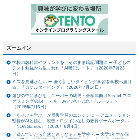
ズームイン
学校の教科書やプリントを、そのまま暗記問題に ─ 子どもの
テスト勉強から生まれた「AI暗記シート」（2026年7月23
日）
ミスを見逃さない ー 全く新しいタイピング学習を学校へ届け
る。「カケルタイピング」（2026年7月14日）
遊びの中に学びを！ユーバーの幼児・低学年向けScratchプロ
グラミングVol.4 ＜あしあとがいっぱい『ループ』＞
（2026年7月6日）
「あそぶ＋学ぶ」が反復学習のエンジンに ─ アニメーション
監督がAIと挑む、広告・ログインなしの教育ゲームポータル
「NOA Games」（2026年6月4日）
「遊んでいたら自然と速くなる」を学校へ ─ 大学1年生が個