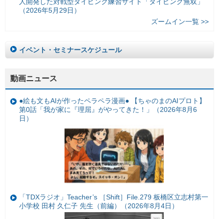
人開発した対戦型タイピング練習サイト「タイピング無双」
（2026年5月29日）
ズームイン一覧 >>
イベント・セミナースケジュール
動画ニュース
●絵も文もAIが作ったペラペラ漫画● 【ちゃのまのAIプロト】
第0話「我が家に『理屈』がやってきた！」（2026年8月6
日）
「TDXラジオ」Teacher’s ［Shift］File.279 板橋区立志村第一
小学校 田村 久仁子 先生（前編）（2026年8月4日）