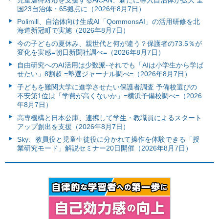
国23自治体・65拠点に（2026年8月7日）
Polimill、自治体向け生成AI「QommonsAI」の活用研修を北
海道新冠町で実施（2026年8月7日）
今の子どもの夏休み、親世代と何が違う？保護者の73.5％が
変化を実感=朝日新聞社調べ=（2026年8月7日）
自由研究へのAI活用は少数派-それでも「AIは小学生から学ば
せたい」8割超 =塾選ジャーナル調べ=（2026年8月7日）
子どもを難関大学に進学させたい保護者調査 予備校選びの
不安第1位は「学費が高くないか」=横浜予備校調べ=（2026
年8月7日）
高専機構と日本公庫、連携して学生・教職員によるスタート
アップ創出を支援（2026年8月7日）
Sky、教員役と児童生徒役に分かれて操作を体験できる「授
業研究モード」解説セミナー20日開催（2026年8月7日）