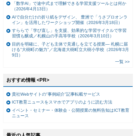
「数学AI」で途中式まで理解できる学習支援ツールとは何か
（2026年4月13日）
AIで自分だけの折り紙をデザイン、 豊洲で「うさプロオンラ
イン」を活用したワークショップ開催（2026年3月18日）
すららで「学び直し」を支援、効果的な学習サイクルで学習
習慣も醸成／札幌山の手高等学校（2026年3月10日）
目的を明確に、子ども主体で見通しを立てる授業— 札幌に届
ける“大樹町の魅力”／北海道大樹町立大樹小学校（2026年3月
9日）
一覧 >>
おすすめ情報 <PR>
貴社Webサイトの“事例紹介”記事転載サービス
ICT教育ニュースをスマホでアプリのように読む方法
イベント・セミナー・体験会・公開授業の無料告知はICT教育
ニュース
最近の人気記事