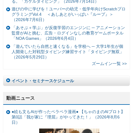
る。「カケルタイピング」（2026年7月14日）
遊びの中に学びを！ユーバーの幼児・低学年向けScratchプロ
グラミングVol.4 ＜あしあとがいっぱい『ループ』＞
（2026年7月6日）
「あそぶ＋学ぶ」が反復学習のエンジンに ─ アニメーション
監督がAIと挑む、広告・ログインなしの教育ゲームポータル
「NOA Games」（2026年6月4日）
「遊んでいたら自然と速くなる」を学校へ ─ 大学1年生が個
人開発した対戦型タイピング練習サイト「タイピング無双」
（2026年5月29日）
ズームイン一覧 >>
イベント・セミナースケジュール
動画ニュース
●絵も文もAIが作ったペラペラ漫画● 【ちゃのまのAIプロト】
第0話「我が家に『理屈』がやってきた！」（2026年8月6
日）