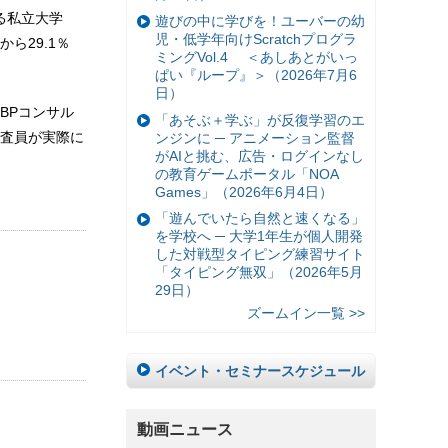
する私立大学
遊びの中に学びを！ユーバーの幼
児・低学年向けScratchプログラ
から29.1％
ミングVol.4 ＜あしあとがいっ
ぱい『ループ』＞（2026年7月6
日）
BPコンサル
「あそぶ＋学ぶ」が反復学習のエ
査員が実際に
ンジンに ─ アニメーション監督
がAIと挑む、広告・ログインなし
の教育ゲームポータル「NOA
Games」（2026年6月4日）
「遊んでいたら自然と速くなる」
を学校へ ─ 大学1年生が個人開発
した対戦型タイピング練習サイト
「タイピング無双」（2026年5月
29日）
ズームイン一覧 >>
イベント・セミナースケジュール
動画ニュース