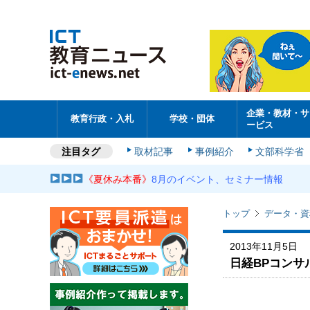
企業・教材・サ
教育行政・入札
学校・団体
ービス
注目タグ
取材記事
事例紹介
文部科学省
《夏休み本番》
8月のイベント、セミナー情報
トップ
データ・資
2013年11月5日
日経BPコンサ