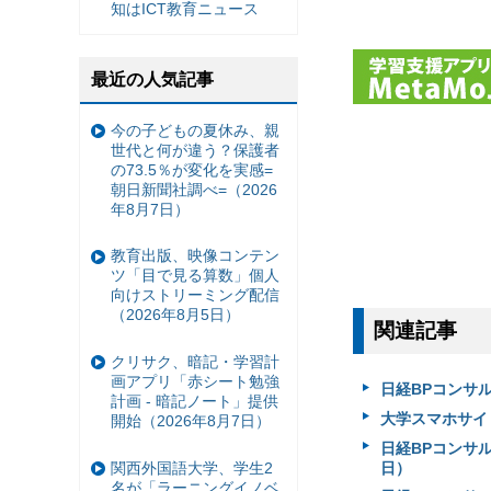
知はICT教育ニュース
最近の人気記事
今の子どもの夏休み、親
世代と何が違う？保護者
の73.5％が変化を実感=
朝日新聞社調べ=（2026
年8月7日）
教育出版、映像コンテン
ツ「目で見る算数」個人
向けストリーミング配信
（2026年8月5日）
関連記事
クリサク、暗記・学習計
画アプリ「赤シート勉強
日経BPコンサル
計画 - 暗記ノート」提供
大学スマホサイト
開始（2026年8月7日）
日経BPコンサル
関西外国語大学、学生2
日）
名が「ラーニングイノベ