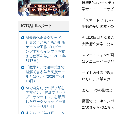
日経BPコンサルテ
学サイト・ユーザビリ
「スマートフォンへ
ICT活用レポート
生数の多い国立・公
今回10回目となる
AI最適化企業グリッド、
社員の子どもたちが配船
大阪府立大学（公立
ゲームや工作プログラミ
ングで社会インフラを支
スマートフォンの画
える仕事を学ぶ（2026年
5月7日）
はメニューページだ
「数学AI」で途中式まで
理解できる学習支援ツー
サイト内検索で教員
ルとは何か（2026年4月
わりに、企業向けに
13日）
AIで自分だけの折り紙を
また、8つの指標と
デザイン、 豊洲で「うさ
プロオンライン」を活用
動画では、キャンパ
したワークショップ開催
（2026年3月18日）
27.0％から43.
すららで「学び直し」を