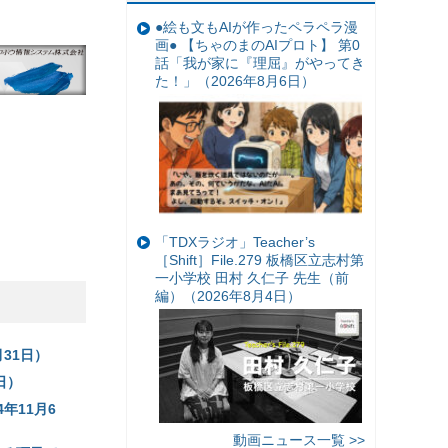
●絵も文もAIが作ったペラペラ漫
画● 【ちゃのまのAIプロト】 第0
話「我が家に『理屈』がやってき
た！」（2026年8月6日）
「TDXラジオ」Teacher’s
［Shift］File.279 板橋区立志村第
一小学校 田村 久仁子 先生（前
編）（2026年8月4日）
31日）
日）
年11月6
動画ニュース一覧 >>