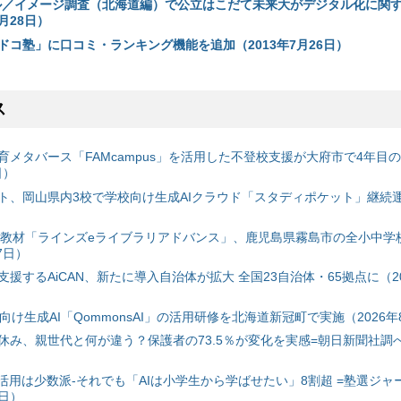
ル／イメージ調査（北海道編）で公立はこだて未来大がデジタル化に関
1月28日）
ドコ塾」に口コミ・ランキング機能を追加（2013年7月26日）
ス
育メタバース「FAMcampus」を活用した不登校支援が大府市で4年目
日）
ト、岡山県内3校で学校向け生成AIクラウド「スタディポケット」継続運用
搭載教材「ラインズeライブラリアドバンス」、鹿児島県霧島市の全小中学
7日）
援するAiCAN、新たに導入自治体が拡大 全国23自治体・65拠点に（20
自治体向け生成AI「QommonsAI」の活用研修を北海道新冠町で実施（2026年
み、親世代と何が違う？保護者の73.5％が変化を実感=朝日新聞社調べ=
I活用は少数派-それでも「AIは小学生から学ばせたい」8割超 =塾選ジャ
7日）