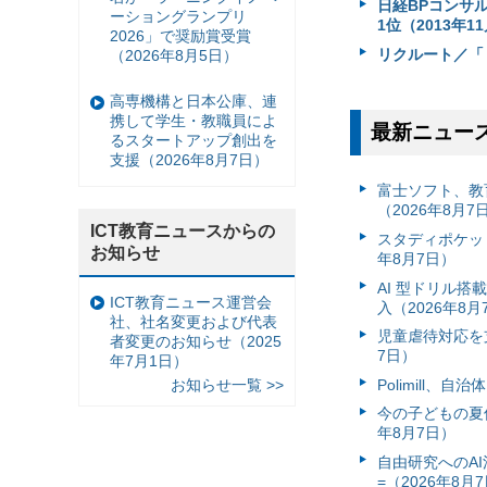
日経BPコンサ
ーショングランプリ
1位（2013年1
2026」で奨励賞受賞
リクルート／「
（2026年8月5日）
高専機構と日本公庫、連
携して学生・教職員によ
最新ニュー
るスタートアップ創出を
支援（2026年8月7日）
富⼠ソフト、教
（2026年8月7
ICT教育ニュースからの
スタディポケッ
お知らせ
年8月7日）
AI 型ドリル
ICT教育ニュース運営会
入（2026年8月
社、社名変更および代表
児童虐待対応を支
者変更のお知らせ（2025
7日）
年7月1日）
Polimill、
お知らせ一覧 >>
今の子どもの夏休
年8月7日）
自由研究へのA
=（2026年8月