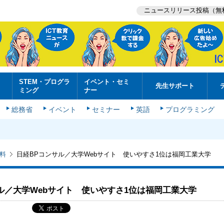
ニュースリリース投稿（無
STEM・プログラ
イベント・セミ
先生サポート
ミング
ナー
総務省
イベント
セミナー
英語
プログラミング
料
日経BPコンサル／大学Webサイト 使いやすさ1位は福岡工業大学
ル／大学Webサイト 使いやすさ1位は福岡工業大学