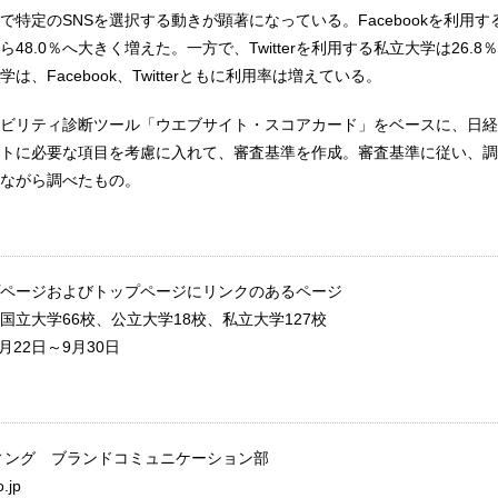
で特定のSNSを選択する動きが顕著になっている。Facebookを利用
ら48.0％へ大きく増えた。一方で、Twitterを利用する私立大学は26.8％
、Facebook、Twitterともに利用率は増えている。
ビリティ診断ツール「ウエブサイト・スコアカード」をベースに、日経
トに必要な項目を考慮に入れて、審査基準を作成。審査基準に従い、調
ながら調べたもの。
ページおよびトップページにリンクのあるページ
国立大学66校、公立大学18校、私立大学127校
月22日～9月30日
ィング ブランドコミュニケーション部
.jp