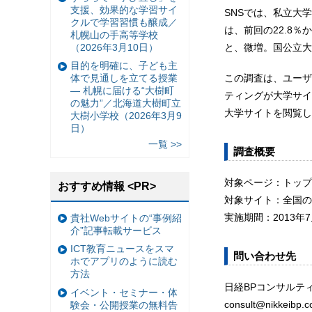
支援、効果的な学習サイ
SNSでは、私立大学
クルで学習習慣も醸成／
は、前回の22.8％か
札幌山の手高等学校
（2026年3月10日）
と、微増。国公立大学は
目的を明確に、子ども主
この調査は、ユーザ
体で見通しを立てる授業
— 札幌に届ける“大樹町
ティングが大学サイ
の魅力”／北海道大樹町立
大学サイトを閲覧し
大樹小学校（2026年3月9
日）
一覧 >>
調査概要
対象ページ：トップ
おすすめ情報 <PR>
対象サイト：全国の
実施期間：2013年7
貴社Webサイトの“事例紹
介”記事転載サービス
ICT教育ニュースをスマ
問い合わせ先
ホでアプリのように読む
方法
日経BPコンサルテ
イベント・セミナー・体
consult@nikkeibp.co
験会・公開授業の無料告