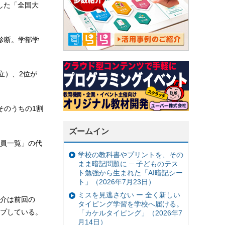
した「全国大
診断。学部学
立）、2位が
そのうちの1割
ズームイン
員一覧」の代
学校の教科書やプリントを、その
まま暗記問題に ─ 子どものテス
ト勉強から生まれた「AI暗記シー
。
ト」（2026年7月23日）
ミスを見逃さない ー 全く新しい
介は前回の
タイピング学習を学校へ届ける。
アップしている。
「カケルタイピング」（2026年7
月14日）