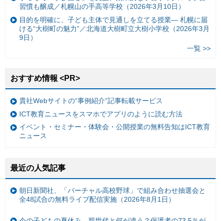
習慣も醸成／札幌山の手高等学校（2026年3月10日）
目的を明確に、子ども主体で見通しを立てる授業— 札幌に届
ける“大樹町の魅力”／北海道大樹町立大樹小学校（2026年3月
9日）
一覧 >>
おすすめ情報 <PR>
貴社Webサイトの“事例紹介”記事転載サービス
ICT教育ニュースをスマホでアプリのように読む方法
イベント・セミナー・体験会・公開授業の無料告知はICT教育
ニュース
最近の人気記事
朝日新聞社、「バーチャル高校野球」で組み合わせ抽選会と
全48試合の無料ライブ配信実施（2026年8月1日）
今の子どもの夏休み、親世代と何が違う？保護者の73.5％が