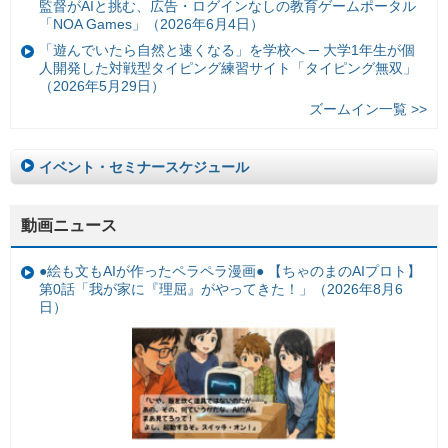
監督がAIと挑む、広告・ログインなしの教育ゲームポータル
「NOA Games」（2026年6月4日）
「遊んでいたら自然と速くなる」を学校へ ─ 大学1年生が個
人開発した対戦型タイピング練習サイト「タイピング無双」
（2026年5月29日）
ズームイン一覧 >>
イベント・セミナースケジュール
動画ニュース
●絵も文もAIが作ったペラペラ漫画● 【ちゃのまのAIプロト】
第0話「我が家に『理屈』がやってきた！」（2026年8月6
日）