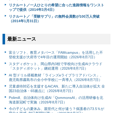
リクルート／一人ひとりの希望に合った進路情報をワンスト
ップで提供（2014年3月4日）
リクルート／「受験サプリ」の無料会員数が100万人突破
（2014年1月31日）
最新ニュース
富⼠ソフト、教育メタバース「FAMcampus」を活用した不
登校支援が大府市で4年目の運用開始（2026年8月7日）
スタディポケット、岡山県内3校で学校向け生成AIクラウド
「スタディポケット」継続運用（2026年8月7日）
AI 型ドリル搭載教材「ラインズeライブラリアドバンス」、
鹿児島県霧島市の全小中学校に一斉導入（2026年8月7日）
児童虐待対応を支援するAiCAN、新たに導入自治体が拡大 全
国23自治体・65拠点に（2026年8月7日）
Polimill、自治体向け生成AI「QommonsAI」の活用研修を北
海道新冠町で実施（2026年8月7日）
今の子どもの夏休み、親世代と何が違う？保護者の73.5％が