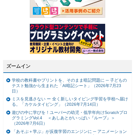
ズームイン
学校の教科書やプリントを、そのまま暗記問題に ─ 子どもの
テスト勉強から生まれた「AI暗記シート」（2026年7月23
日）
ミスを見逃さない ー 全く新しいタイピング学習を学校へ届け
る。「カケルタイピング」（2026年7月14日）
遊びの中に学びを！ユーバーの幼児・低学年向けScratchプロ
グラミングVol.4 ＜あしあとがいっぱい『ループ』＞
（2026年7月6日）
「あそぶ＋学ぶ」が反復学習のエンジンに ─ アニメーション