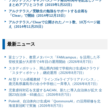
アルクテラス／キャンパスノート発売40周年を記念しノート
まとめアプリとコラボ（2015年1月22日）
アルクテラス／受験生の勉強をサポートする企画を
「Clear」で開始（2014年12月15日）
アルクテラス／Clearで公開されたノート数、10万ページ超
え（2014年11月25日）
最新ニュース
富⼠ソフト、教育メタバース「FAMcampus」を活用した不
登校支援が大府市で4年目の運用開始（2026年8月7日）
スタディポケット、岡山県内3校で学校向け生成AIクラウド
「スタディポケット」継続運用（2026年8月7日）
AI 型ドリル搭載教材「ラインズeライブラリアドバンス」、
鹿児島県霧島市の全小中学校に一斉導入（2026年8月7日）
児童虐待対応を支援するAiCAN、新たに導入自治体が拡大 全
国23自治体・65拠点に（2026年8月7日）
Polimill、自治体向け生成AI「QommonsAI」の活用研修を北
海道新冠町で実施（2026年8月7日）