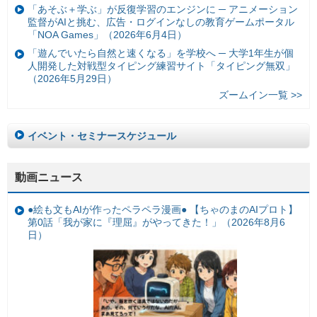
「あそぶ＋学ぶ」が反復学習のエンジンに ─ アニメーション
監督がAIと挑む、広告・ログインなしの教育ゲームポータル
「NOA Games」（2026年6月4日）
「遊んでいたら自然と速くなる」を学校へ ─ 大学1年生が個
人開発した対戦型タイピング練習サイト「タイピング無双」
（2026年5月29日）
ズームイン一覧 >>
イベント・セミナースケジュール
動画ニュース
●絵も文もAIが作ったペラペラ漫画● 【ちゃのまのAIプロト】
第0話「我が家に『理屈』がやってきた！」（2026年8月6
日）