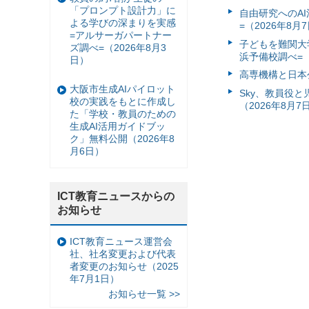
「プロンプト設計力」に
自由研究へのA
よる学びの深まりを実感
=（2026年8月
=アルサーガパートナー
子どもを難関大
ズ調べ=（2026年8月3
浜予備校調べ=（
日）
高専機構と日本
大阪市生成AIパイロット
Sky、教員役
校の実践をもとに作成し
（2026年8月7
た「学校・教員のための
生成AI活用ガイドブッ
ク」無料公開（2026年8
月6日）
ICT教育ニュースからの
お知らせ
ICT教育ニュース運営会
社、社名変更および代表
者変更のお知らせ（2025
年7月1日）
お知らせ一覧 >>