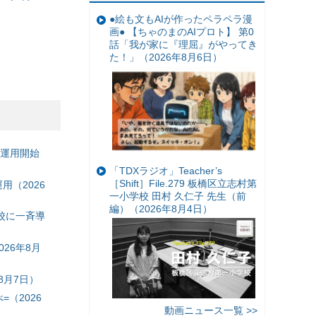
●絵も文もAIが作ったペラペラ漫
）
画● 【ちゃのまのAIプロト】 第0
話「我が家に『理屈』がやってき
た！」（2026年8月6日）
の運用開始
「TDXラジオ」Teacher’s
［Shift］File.279 板橋区立志村第
（2026
一小学校 田村 久仁子 先生（前
編）（2026年8月4日）
校に一斉導
26年8月
8月7日）
（2026
動画ニュース一覧 >>