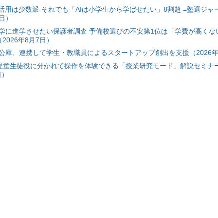
I活用は少数派-それでも「AIは小学生から学ばせたい」8割超 =塾選ジャ
7日）
学に進学させたい保護者調査 予備校選びの不安第1位は「学費が高くな
2026年8月7日）
公庫、連携して学生・教職員によるスタートアップ創出を支援（2026年
と児童生徒役に分かれて操作を体験できる「授業研究モード」解説セミナー
日）