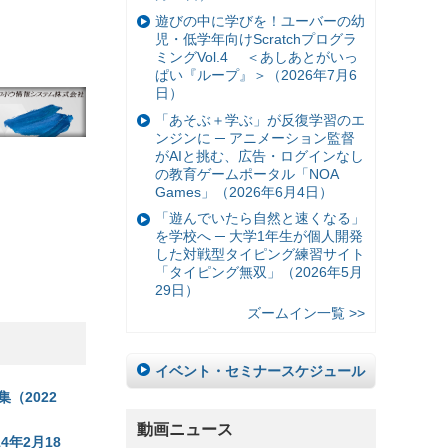
遊びの中に学びを！ユーバーの幼
児・低学年向けScratchプログラ
ミングVol.4 ＜あしあとがいっ
ぱい『ループ』＞（2026年7月6
日）
「あそぶ＋学ぶ」が反復学習のエ
ンジンに ─ アニメーション監督
がAIと挑む、広告・ログインなし
の教育ゲームポータル「NOA
Games」（2026年6月4日）
「遊んでいたら自然と速くなる」
を学校へ ─ 大学1年生が個人開発
した対戦型タイピング練習サイト
「タイピング無双」（2026年5月
29日）
ズームイン一覧 >>
イベント・セミナースケジュール
（2022
動画ニュース
年2月18