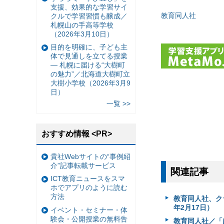
支援、効果的な学習サイ
教育同人社
クルで学習習慣も醸成／
札幌山の手高等学校
（2026年3月10日）
目的を明確に、子ども主
体で見通しを立てる授業
— 札幌に届ける“大樹町
の魅力”／北海道大樹町立
大樹小学校（2026年3月9
日）
一覧 >>
おすすめ情報 <PR>
貴社Webサイトの“事例紹
介”記事転載サービス
関連記事
ICT教育ニュースをスマ
ホでアプリのように読む
方法
教育同人社、ク
年2月17日）
イベント・セミナー・体
験会・公開授業の無料告
教育同人社／「は