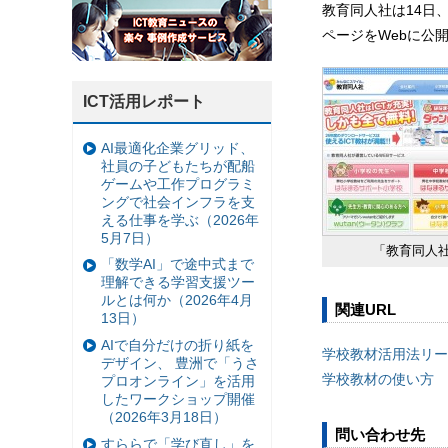
教育同人社は14日
ページをWebに公
ICT活用レポート
AI最適化企業グリッド、
社員の子どもたちが配船
ゲームや工作プログラミ
ングで社会インフラを支
える仕事を学ぶ（2026年
5月7日）
「教育同人社 
「数学AI」で途中式まで
理解できる学習支援ツー
ルとは何か（2026年4月
関連URL
13日）
AIで自分だけの折り紙を
学校教材活用法リー
デザイン、 豊洲で「うさ
学校教材の使い方 
プロオンライン」を活用
したワークショップ開催
（2026年3月18日）
問い合わせ先
すららで「学び直し」を