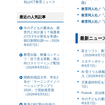
知はICT教育ニュース
日）
教育同人社／「は
教育同人社／「
最近の人気記事
教育同人社／「は
今の子どもの夏休み、親
世代と何が違う？保護者
の73.5％が変化を実感=
最新ニュー
朝日新聞社調べ=（2026
年8月7日）
富⼠ソフト、教
教育出版、映像コンテン
（2026年8月7
ツ「目で見る算数」個人
スタディポケッ
向けストリーミング配信
年8月7日）
（2026年8月5日）
AI 型ドリル
入（2026年8月
関西外国語大学、学生2
名が「ラーニングイノベ
児童虐待対応を支
ーショングランプリ
7日）
2026」で奨励賞受賞
Polimill、
（2026年8月5日）
今の子どもの夏休
年8月7日）
教員の約7割が生徒の