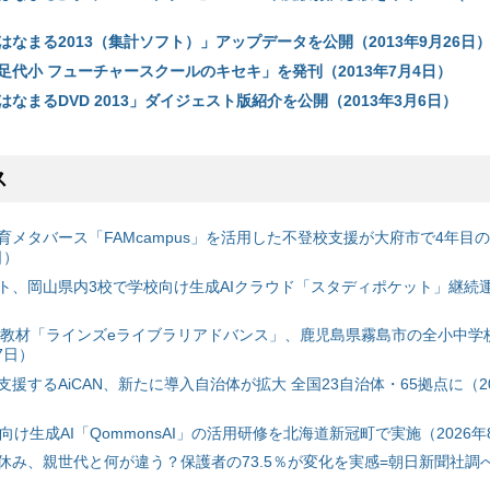
なまる2013（集計ソフト）」アップデータを公開（2013年9月26日
足代小 フューチャースクールのキセキ」を発刊（2013年7月4日）
なまるDVD 2013」ダイジェスト版紹介を公開（2013年3月6日）
ス
育メタバース「FAMcampus」を活用した不登校支援が大府市で4年目
日）
ト、岡山県内3校で学校向け生成AIクラウド「スタディポケット」継続運用
搭載教材「ラインズeライブラリアドバンス」、鹿児島県霧島市の全小中学
7日）
援するAiCAN、新たに導入自治体が拡大 全国23自治体・65拠点に（20
自治体向け生成AI「QommonsAI」の活用研修を北海道新冠町で実施（2026年
み、親世代と何が違う？保護者の73.5％が変化を実感=朝日新聞社調べ=