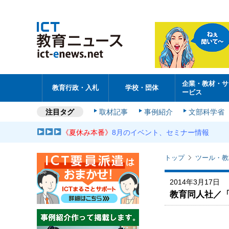
企業・教材・サ
教育行政・入札
学校・団体
ービス
注目タグ
取材記事
事例紹介
文部科学省
《夏休み本番》
8月のイベント、セミナー情報
トップ
ツール・教
2014年3月17日
教育同人社／