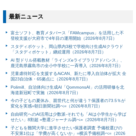
最新ニュース
富⼠ソフト、教育メタバース「FAMcampus」を活用した不
登校支援が大府市で4年目の運用開始（2026年8月7日）
スタディポケット、岡山県内3校で学校向け生成AIクラウド
「スタディポケット」継続運用（2026年8月7日）
AI 型ドリル搭載教材「ラインズeライブラリアドバンス」、
鹿児島県霧島市の全小中学校に一斉導入（2026年8月7日）
児童虐待対応を支援するAiCAN、新たに導入自治体が拡大 全
国23自治体・65拠点に（2026年8月7日）
Polimill、自治体向け生成AI「QommonsAI」の活用研修を北
海道新冠町で実施（2026年8月7日）
今の子どもの夏休み、親世代と何が違う？保護者の73.5％が
変化を実感=朝日新聞社調べ=（2026年8月7日）
自由研究へのAI活用は少数派-それでも「AIは小学生から学ば
せたい」8割超 =塾選ジャーナル調べ=（2026年8月7日）
子どもを難関大学に進学させたい保護者調査 予備校選びの
不安第1位は「学費が高くないか」=横浜予備校調べ=（2026