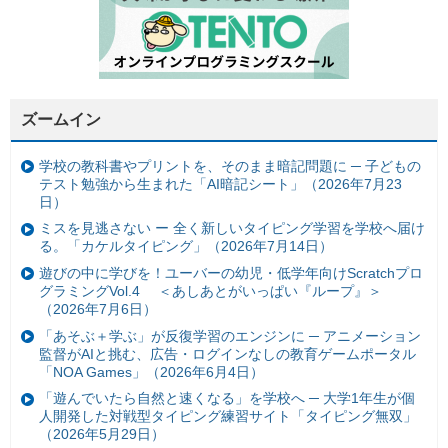
ズームイン
学校の教科書やプリントを、そのまま暗記問題に ─ 子どもの
テスト勉強から生まれた「AI暗記シート」（2026年7月23
日）
ミスを見逃さない ー 全く新しいタイピング学習を学校へ届け
る。「カケルタイピング」（2026年7月14日）
遊びの中に学びを！ユーバーの幼児・低学年向けScratchプロ
グラミングVol.4 ＜あしあとがいっぱい『ループ』＞
（2026年7月6日）
「あそぶ＋学ぶ」が反復学習のエンジンに ─ アニメーション
監督がAIと挑む、広告・ログインなしの教育ゲームポータル
「NOA Games」（2026年6月4日）
「遊んでいたら自然と速くなる」を学校へ ─ 大学1年生が個
人開発した対戦型タイピング練習サイト「タイピング無双」
（2026年5月29日）