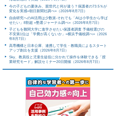
今の子どもの夏休み、親世代と何が違う？保護者の73.5％が
変化を実感=朝日新聞社調べ=（2026年8月7日）
自由研究へのAI活用は少数派-それでも「AIは小学生から学ば
せたい」8割超 =塾選ジャーナル調べ=（2026年8月7日）
子どもを難関大学に進学させたい保護者調査 予備校選びの
不安第1位は「学費が高くないか」=横浜予備校調べ=（2026
年8月7日）
高専機構と日本公庫、連携して学生・教職員によるスタート
アップ創出を支援（2026年8月7日）
Sky、教員役と児童生徒役に分かれて操作を体験できる「授
業研究モード」解説セミナー20日開催（2026年8月7日）