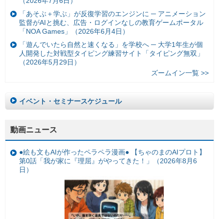
（2026年7月6日）
「あそぶ＋学ぶ」が反復学習のエンジンに ─ アニメーション
監督がAIと挑む、広告・ログインなしの教育ゲームポータル
「NOA Games」（2026年6月4日）
「遊んでいたら自然と速くなる」を学校へ ─ 大学1年生が個
人開発した対戦型タイピング練習サイト「タイピング無双」
（2026年5月29日）
ズームイン一覧 >>
イベント・セミナースケジュール
動画ニュース
●絵も文もAIが作ったペラペラ漫画● 【ちゃのまのAIプロト】
第0話「我が家に『理屈』がやってきた！」（2026年8月6
日）