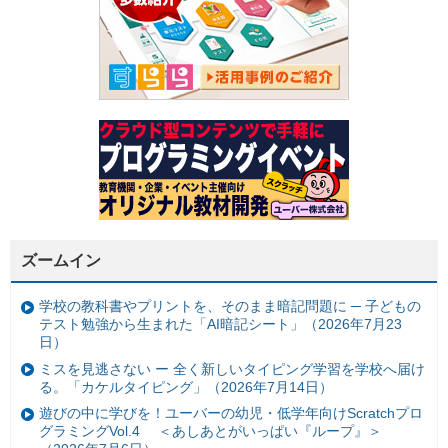
ズームイン
学校の教科書やプリントを、そのまま暗記問題に ─ 子どもの
テスト勉強から生まれた「AI暗記シート」（2026年7月23
日）
ミスを見逃さない ー 全く新しいタイピング学習を学校へ届け
る。「カケルタイピング」（2026年7月14日）
遊びの中に学びを！ユーバーの幼児・低学年向けScratchプロ
グラミングVol.4 ＜あしあとがいっぱい『ループ』＞