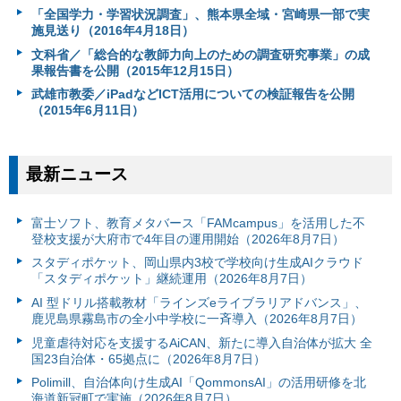
「全国学力・学習状況調査」、熊本県全域・宮崎県一部で実
施見送り（2016年4月18日）
文科省／「総合的な教師力向上のための調査研究事業」の成
果報告書を公開（2015年12月15日）
武雄市教委／iPadなどICT活用についての検証報告を公開
（2015年6月11日）
最新ニュース
富⼠ソフト、教育メタバース「FAMcampus」を活用した不
登校支援が大府市で4年目の運用開始（2026年8月7日）
スタディポケット、岡山県内3校で学校向け生成AIクラウド
「スタディポケット」継続運用（2026年8月7日）
AI 型ドリル搭載教材「ラインズeライブラリアドバンス」、
鹿児島県霧島市の全小中学校に一斉導入（2026年8月7日）
児童虐待対応を支援するAiCAN、新たに導入自治体が拡大 全
国23自治体・65拠点に（2026年8月7日）
Polimill、自治体向け生成AI「QommonsAI」の活用研修を北
海道新冠町で実施（2026年8月7日）