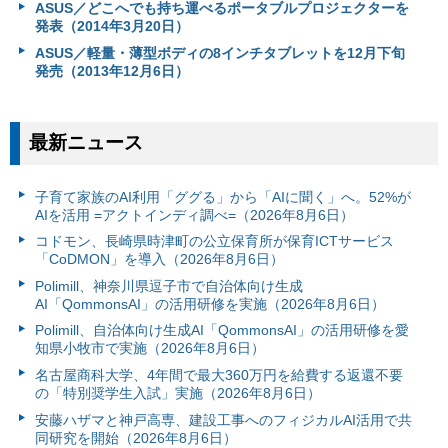
ASUS／どこへでも持ち運べるポータブルプロジェクターを
発表（2014年3月20日）
ASUS／軽量・薄型ボディの8インチタブレットを12月下旬
発売（2013年12月6日）
最新ニュース
子育て家族のAI利用「ググる」から「AIに聞く」へ。52%が
AIを活用 =アクトインディ調べ=（2026年8月6日）
コドモン、長崎県時津町の公立保育所が保育ICTサービス
「CoDMON」を導入（2026年8月6日）
Polimill、神奈川県逗子市で自治体向け生成
AI「QommonsAI」の活用研修を実施（2026年8月6日）
Polimill、自治体向け生成AI「QommonsAI」の活用研修を愛
知県小牧市で実施（2026年8月6日）
名古屋商科大学、4年間で最大360万円を給費する返還不要
の「特別奨学生入試」実施（2026年8月6日）
安藤ハザマと神戸高専、建設工事へのフィジカルAI活用で共
同研究を開始（2026年8月6日）