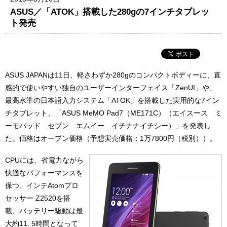
ASUS／「ATOK」搭載した280gの7インチタブレッ
ト発売
ASUS JAPANは11日、軽さわずか280gのコンパクトボディーに、直
感的で使いやすい独自のユーザーインターフェイス「ZenUI」や、
最高水準の日本語入力システム「ATOK」を搭載した実用的な7イン
チタブレット、「ASUS MeMO Pad7（ME171C）（エイスース ミ
ーモパッド セブン エムイー イチナナイチシー）」を発表し
た。価格はオープン価格（予想実売価格：1万7800円（税別））。
CPUには、省電力ながら
快適なパフォーマンスを
保つ、インテAtomプロ
セッサー Z2520を搭
載、バッテリー駆動は最
大約11. 5時間となって