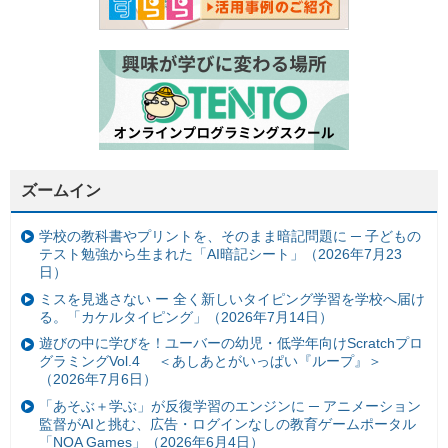
ズームイン
学校の教科書やプリントを、そのまま暗記問題に ─ 子どもの
テスト勉強から生まれた「AI暗記シート」（2026年7月23
日）
ミスを見逃さない ー 全く新しいタイピング学習を学校へ届け
る。「カケルタイピング」（2026年7月14日）
遊びの中に学びを！ユーバーの幼児・低学年向けScratchプロ
グラミングVol.4 ＜あしあとがいっぱい『ループ』＞
（2026年7月6日）
「あそぶ＋学ぶ」が反復学習のエンジンに ─ アニメーション
監督がAIと挑む、広告・ログインなしの教育ゲームポータル
「NOA Games」（2026年6月4日）