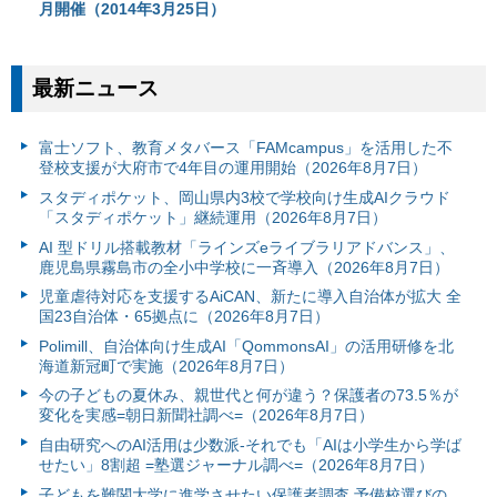
月開催（2014年3月25日）
最新ニュース
富⼠ソフト、教育メタバース「FAMcampus」を活用した不
登校支援が大府市で4年目の運用開始（2026年8月7日）
スタディポケット、岡山県内3校で学校向け生成AIクラウド
「スタディポケット」継続運用（2026年8月7日）
AI 型ドリル搭載教材「ラインズeライブラリアドバンス」、
鹿児島県霧島市の全小中学校に一斉導入（2026年8月7日）
児童虐待対応を支援するAiCAN、新たに導入自治体が拡大 全
国23自治体・65拠点に（2026年8月7日）
Polimill、自治体向け生成AI「QommonsAI」の活用研修を北
海道新冠町で実施（2026年8月7日）
今の子どもの夏休み、親世代と何が違う？保護者の73.5％が
変化を実感=朝日新聞社調べ=（2026年8月7日）
自由研究へのAI活用は少数派-それでも「AIは小学生から学ば
せたい」8割超 =塾選ジャーナル調べ=（2026年8月7日）
子どもを難関大学に進学させたい保護者調査 予備校選びの