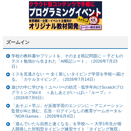
ズームイン
学校の教科書やプリントを、そのまま暗記問題に ─ 子どもの
テスト勉強から生まれた「AI暗記シート」（2026年7月23
日）
ミスを見逃さない ー 全く新しいタイピング学習を学校へ届け
る。「カケルタイピング」（2026年7月14日）
遊びの中に学びを！ユーバーの幼児・低学年向けScratchプロ
グラミングVol.4 ＜あしあとがいっぱい『ループ』＞
（2026年7月6日）
「あそぶ＋学ぶ」が反復学習のエンジンに ─ アニメーション
監督がAIと挑む、広告・ログインなしの教育ゲームポータル
「NOA Games」（2026年6月4日）
「遊んでいたら自然と速くなる」を学校へ ─ 大学1年生が個
人開発した対戦型タイピング練習サイト「タイピング無双」