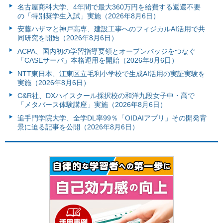
名古屋商科大学、4年間で最大360万円を給費する返還不要
の「特別奨学生入試」実施（2026年8月6日）
安藤ハザマと神戸高専、建設工事へのフィジカルAI活用で共
同研究を開始（2026年8月6日）
ACPA、国内初の学習指導要領とオープンバッジをつなぐ
「CASEサーバ」本格運用を開始（2026年8月6日）
NTT東日本、江東区立毛利小学校で生成AI活用の実証実験を
実施（2026年8月6日）
C&R社、DXハイスクール採択校の和洋九段女子中・高で
「メタバース体験講座」実施（2026年8月6日）
追手門学院大学、全学DL率99％「OIDAIアプリ」その開発背
景に迫る記事を公開（2026年8月6日）