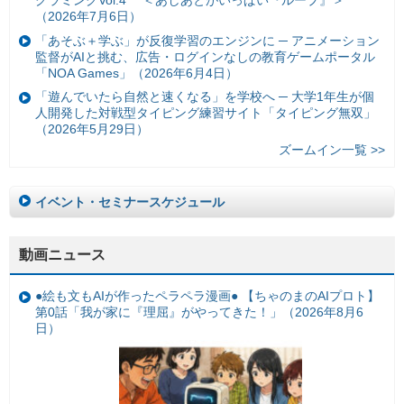
グラミングVol.4 ＜あしあとがいっぱい『ループ』＞
（2026年7月6日）
「あそぶ＋学ぶ」が反復学習のエンジンに ─ アニメーション
監督がAIと挑む、広告・ログインなしの教育ゲームポータル
「NOA Games」（2026年6月4日）
「遊んでいたら自然と速くなる」を学校へ ─ 大学1年生が個
人開発した対戦型タイピング練習サイト「タイピング無双」
（2026年5月29日）
ズームイン一覧 >>
イベント・セミナースケジュール
動画ニュース
●絵も文もAIが作ったペラペラ漫画● 【ちゃのまのAIプロト】
第0話「我が家に『理屈』がやってきた！」（2026年8月6
日）