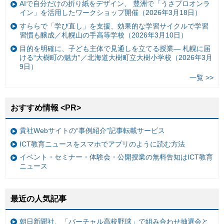
AIで自分だけの折り紙をデザイン、 豊洲で「うさプロオンラ
イン」を活用したワークショップ開催（2026年3月18日）
すららで「学び直し」を支援、効果的な学習サイクルで学習
習慣も醸成／札幌山の手高等学校（2026年3月10日）
目的を明確に、子ども主体で見通しを立てる授業— 札幌に届
ける“大樹町の魅力”／北海道大樹町立大樹小学校（2026年3月
9日）
一覧 >>
おすすめ情報 <PR>
貴社Webサイトの“事例紹介”記事転載サービス
ICT教育ニュースをスマホでアプリのように読む方法
イベント・セミナー・体験会・公開授業の無料告知はICT教育
ニュース
最近の人気記事
朝日新聞社、「バーチャル高校野球」で組み合わせ抽選会と