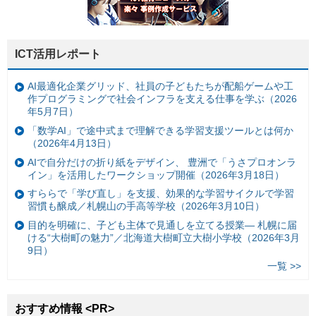
ICT活用レポート
AI最適化企業グリッド、社員の子どもたちが配船ゲームや工
作プログラミングで社会インフラを支える仕事を学ぶ（2026
年5月7日）
「数学AI」で途中式まで理解できる学習支援ツールとは何か
（2026年4月13日）
AIで自分だけの折り紙をデザイン、 豊洲で「うさプロオンラ
イン」を活用したワークショップ開催（2026年3月18日）
すららで「学び直し」を支援、効果的な学習サイクルで学習
習慣も醸成／札幌山の手高等学校（2026年3月10日）
目的を明確に、子ども主体で見通しを立てる授業— 札幌に届
ける“大樹町の魅力”／北海道大樹町立大樹小学校（2026年3月
9日）
一覧 >>
おすすめ情報 <PR>