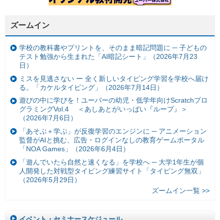
ズームイン
学校の教科書やプリントを、そのまま暗記問題に ─ 子どもの
テスト勉強から生まれた「AI暗記シート」（2026年7月23
日）
ミスを見逃さない ー 全く新しいタイピング学習を学校へ届け
る。「カケルタイピング」（2026年7月14日）
遊びの中に学びを！ユーバーの幼児・低学年向けScratchプロ
グラミングVol.4 ＜あしあとがいっぱい『ループ』＞
（2026年7月6日）
「あそぶ＋学ぶ」が反復学習のエンジンに ─ アニメーション
監督がAIと挑む、広告・ログインなしの教育ゲームポータル
「NOA Games」（2026年6月4日）
「遊んでいたら自然と速くなる」を学校へ ─ 大学1年生が個
人開発した対戦型タイピング練習サイト「タイピング無双」
（2026年5月29日）
ズームイン一覧 >>
イベント・セミナースケジュール