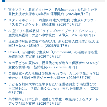
富⼠ソフト、教育メタバース「FAMcampus」を活用した不
登校支援が大府市で4年目の運用開始（2026年8月7日）
スタディポケット、岡山県内3校で学校向け生成AIクラウド
「スタディポケット」継続運用（2026年8月7日）
AI 型ドリル搭載教材「ラインズeライブラリアドバンス」、
鹿児島県霧島市の全小中学校に一斉導入（2026年8月7日）
児童虐待対応を支援するAiCAN、新たに導入自治体が拡大 全
国23自治体・65拠点に（2026年8月7日）
Polimill、自治体向け生成AI「QommonsAI」の活用研修を北
海道新冠町で実施（2026年8月7日）
今の子どもの夏休み、親世代と何が違う？保護者の73.5％が
変化を実感=朝日新聞社調べ=（2026年8月7日）
自由研究へのAI活用は少数派-それでも「AIは小学生から学ば
せたい」8割超 =塾選ジャーナル調べ=（2026年8月7日）
子どもを難関大学に進学させたい保護者調査 予備校選びの
不安第1位は「学費が高くないか」=横浜予備校調べ=（2026
年8月7日）
高専機構と日本公庫、連携して学生・教職員によるスタート
アップ創出を支援（2026年8月7日）