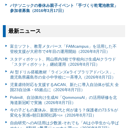
パナソニックの春休み親子イベント「手づくり乾電池教室」
参加者募集（2016年3月17日）
最新ニュース
富⼠ソフト、教育メタバース「FAMcampus」を活用した不
登校支援が大府市で4年目の運用開始（2026年8月7日）
スタディポケット、岡山県内3校で学校向け生成AIクラウド
「スタディポケット」継続運用（2026年8月7日）
AI 型ドリル搭載教材「ラインズeライブラリアドバンス」、
鹿児島県霧島市の全小中学校に一斉導入（2026年8月7日）
児童虐待対応を支援するAiCAN、新たに導入自治体が拡大 全
国23自治体・65拠点に（2026年8月7日）
Polimill、自治体向け生成AI「QommonsAI」の活用研修を北
海道新冠町で実施（2026年8月7日）
今の子どもの夏休み、親世代と何が違う？保護者の73.5％が
変化を実感=朝日新聞社調べ=（2026年8月7日）
自由研究へのAI活用は少数派-それでも「AIは小学生から学ば