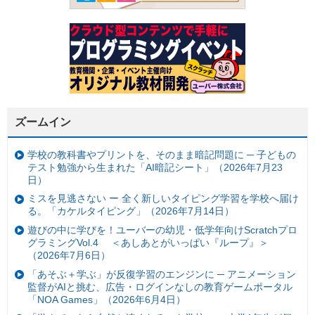
ズームイン
学校の教科書やプリントを、そのまま暗記問題に ─ 子どもの
テスト勉強から生まれた「AI暗記シート」（2026年7月23
日）
ミスを見逃さない ー 全く新しいタイピング学習を学校へ届け
る。「カケルタイピング」（2026年7月14日）
遊びの中に学びを！ユーバーの幼児・低学年向けScratchプロ
グラミングVol.4 ＜あしあとがいっぱい『ループ』＞
（2026年7月6日）
「あそぶ＋学ぶ」が反復学習のエンジンに ─ アニメーション
監督がAIと挑む、広告・ログインなしの教育ゲームポータル
「NOA Games」（2026年6月4日）