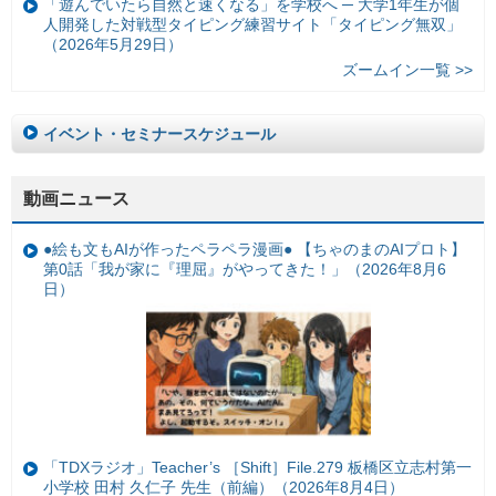
「遊んでいたら自然と速くなる」を学校へ ─ 大学1年生が個
人開発した対戦型タイピング練習サイト「タイピング無双」
（2026年5月29日）
ズームイン一覧 >>
イベント・セミナースケジュール
動画ニュース
●絵も文もAIが作ったペラペラ漫画● 【ちゃのまのAIプロト】
第0話「我が家に『理屈』がやってきた！」（2026年8月6
日）
「TDXラジオ」Teacher’s ［Shift］File.279 板橋区立志村第一
小学校 田村 久仁子 先生（前編）（2026年8月4日）