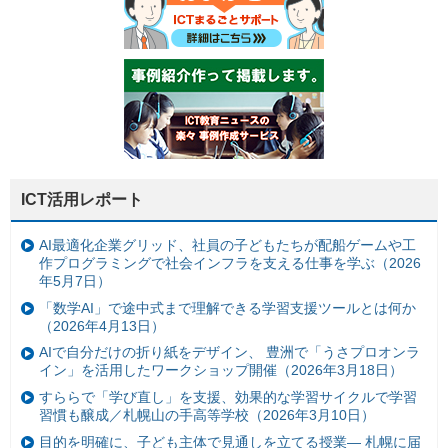
ICT活用レポート
AI最適化企業グリッド、社員の子どもたちが配船ゲームや工
作プログラミングで社会インフラを支える仕事を学ぶ（2026
年5月7日）
「数学AI」で途中式まで理解できる学習支援ツールとは何か
（2026年4月13日）
AIで自分だけの折り紙をデザイン、 豊洲で「うさプロオンラ
イン」を活用したワークショップ開催（2026年3月18日）
すららで「学び直し」を支援、効果的な学習サイクルで学習
習慣も醸成／札幌山の手高等学校（2026年3月10日）
目的を明確に、子ども主体で見通しを立てる授業— 札幌に届