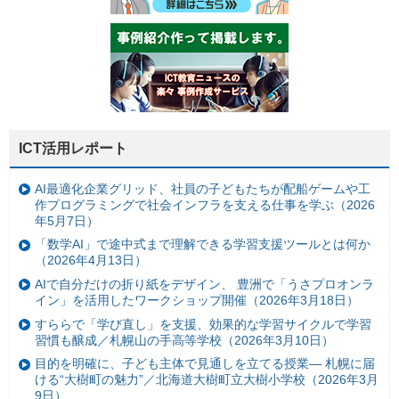
ICT活用レポート
AI最適化企業グリッド、社員の子どもたちが配船ゲームや工
作プログラミングで社会インフラを支える仕事を学ぶ（2026
年5月7日）
「数学AI」で途中式まで理解できる学習支援ツールとは何か
（2026年4月13日）
AIで自分だけの折り紙をデザイン、 豊洲で「うさプロオンラ
イン」を活用したワークショップ開催（2026年3月18日）
すららで「学び直し」を支援、効果的な学習サイクルで学習
習慣も醸成／札幌山の手高等学校（2026年3月10日）
目的を明確に、子ども主体で見通しを立てる授業— 札幌に届
ける“大樹町の魅力”／北海道大樹町立大樹小学校（2026年3月
9日）