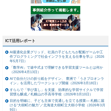
ICT活用レポート
AI最適化企業グリッド、社員の子どもたちが配船ゲームや工
作プログラミングで社会インフラを支える仕事を学ぶ（2026
年5月7日）
「数学AI」で途中式まで理解できる学習支援ツールとは何か
（2026年4月13日）
AIで自分だけの折り紙をデザイン、 豊洲で「うさプロオンラ
イン」を活用したワークショップ開催（2026年3月18日）
すららで「学び直し」を支援、効果的な学習サイクルで学習
習慣も醸成／札幌山の手高等学校（2026年3月10日）
目的を明確に、子ども主体で見通しを立てる授業— 札幌に届
ける“大樹町の魅力”／北海道大樹町立大樹小学校（2026年3月
9日）