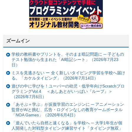
ズームイン
学校の教科書やプリントを、そのまま暗記問題に ─ 子どもの
テスト勉強から生まれた「AI暗記シート」（2026年7月23
日）
ミスを見逃さない ー 全く新しいタイピング学習を学校へ届け
る。「カケルタイピング」（2026年7月14日）
遊びの中に学びを！ユーバーの幼児・低学年向けScratchプロ
グラミングVol.4 ＜あしあとがいっぱい『ループ』＞
（2026年7月6日）
「あそぶ＋学ぶ」が反復学習のエンジンに ─ アニメーション
監督がAIと挑む、広告・ログインなしの教育ゲームポータル
「NOA Games」（2026年6月4日）
「遊んでいたら自然と速くなる」を学校へ ─ 大学1年生が個
人開発した対戦型タイピング練習サイト「タイピング無双」