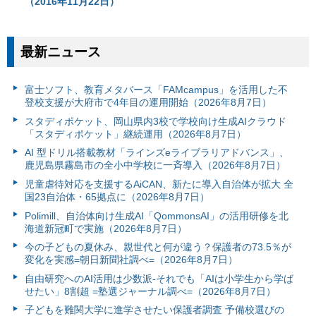
（2016年11月22日）
最新ニュース
富⼠ソフト、教育メタバース「FAMcampus」を活用した不
登校支援が大府市で4年目の運用開始（2026年8月7日）
スタディポケット、岡山県内3校で学校向け生成AIクラウド
「スタディポケット」継続運用（2026年8月7日）
AI 型ドリル搭載教材「ラインズeライブラリアドバンス」、
鹿児島県霧島市の全小中学校に一斉導入（2026年8月7日）
児童虐待対応を支援するAiCAN、新たに導入自治体が拡大 全
国23自治体・65拠点に（2026年8月7日）
Polimill、自治体向け生成AI「QommonsAI」の活用研修を北
海道新冠町で実施（2026年8月7日）
今の子どもの夏休み、親世代と何が違う？保護者の73.5％が
変化を実感=朝日新聞社調べ=（2026年8月7日）
自由研究へのAI活用は少数派-それでも「AIは小学生から学ば
せたい」8割超 =塾選ジャーナル調べ=（2026年8月7日）
子どもを難関大学に進学させたい保護者調査 予備校選びの