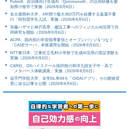
Polimill、自治体向け生成AI「QommonsAI」の活用研修を愛
知県小牧市で実施（2026年8月6日）
名古屋商科大学、4年間で最大360万円を給費する返還不要
の「特別奨学生入試」実施（2026年8月6日）
安藤ハザマと神戸高専、建設工事へのフィジカルAI活用で共
同研究を開始（2026年8月6日）
ACPA、国内初の学習指導要領とオープンバッジをつなぐ
「CASEサーバ」本格運用を開始（2026年8月6日）
NTT東日本、江東区立毛利小学校で生成AI活用の実証実験を
実施（2026年8月6日）
C&R社、DXハイスクール採択校の和洋九段女子中・高で
「メタバース体験講座」実施（2026年8月6日）
追手門学院大学、全学DL率99％「OIDAIアプリ」その開発背
景に迫る記事を公開（2026年8月6日）