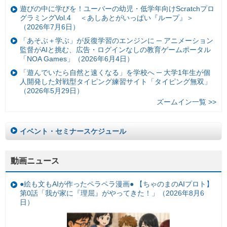
遊びの中に学びを！ユーバーの幼児・低学年向けScratchプロ
グラミングVol.4 ＜あしあとがいっぱい『ループ』＞
（2026年7月6日）
「あそぶ＋学ぶ」が反復学習のエンジンに ─ アニメーション
監督がAIと挑む、広告・ログインなしの教育ゲームポータル
「NOA Games」（2026年6月4日）
「遊んでいたら自然と速くなる」を学校へ ─ 大学1年生が個
人開発した対戦型タイピング練習サイト「タイピング無双」
（2026年5月29日）
ズームイン一覧 >>
イベント・セミナースケジュール
動画ニュース
●絵も文もAIが作ったペラペラ漫画● 【ちゃのまのAIプロト】
第0話「我が家に『理屈』がやってきた！」（2026年8月6
日）