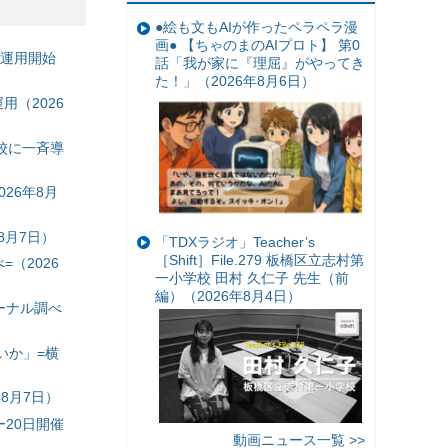
●絵も文もAIが作ったペラペラ漫
画● 【ちゃのまのAIプロト】 第0
の運用開始
話「我が家に『理屈』がやってき
た！」（2026年8月6日）
（2026
校に一斉導
26年8月
8月7日）
「TDXラジオ」Teacher’s
［Shift］File.279 板橋区立志村第
（2026
一小学校 田村 久仁子 先生（前
編）（2026年8月4日）
ーナル調べ
いか」=横
8月7日）
20日開催
動画ニュース一覧 >>