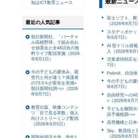
最新ニュー
知はICT教育ニュース
富⼠ソフト、教
最近の人気記事
（2026年8月7
スタディポケッ
朝日新聞社、「バーチャ
年8月7日）
ル高校野球」で組み合わ
AI 型ドリル
せ抽選会と全48試合の無
入（2026年8月
料ライブ配信実施（2026
年8月1日）
児童虐待対応を支
7日）
今の子どもの夏休み、親
Polimill、
世代と何が違う？保護者
今の子どもの夏休
の73.5％が変化を実感=
年8月7日）
朝日新聞社調べ=（2026
年8月7日）
自由研究へのA
=（2026年8月
教育出版、映像コンテン
子どもを難関大
ツ「目で見る算数」個人
浜予備校調べ=（
向けストリーミング配信
高専機構と日本
（2026年8月5日）
Sky、教員役
（2026年8月7
関西外国語大学、学生2