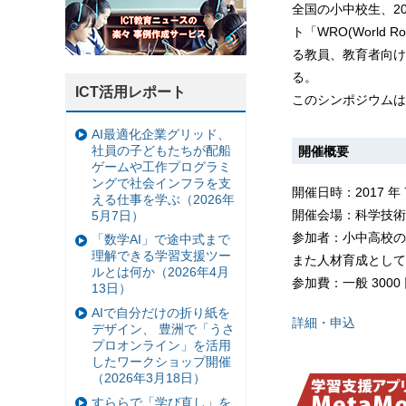
全国の小中校生、2
ト「WRO(World
る教員、教育者向け
る。
ICT活用レポート
このシンポジウムは
AI最適化企業グリッド、
社員の子どもたちが配船
開催概要
ゲームや工作プログラミ
ングで社会インフラを支
開催日時：2017 年
える仕事を学ぶ（2026年
開催会場：科学技術
5月7日）
参加者：小中高校の
「数学AI」で途中式まで
理解できる学習支援ツー
また人材育成として
ルとは何か（2026年4月
参加費：一般 3000 円
13日）
AIで自分だけの折り紙を
詳細・申込
デザイン、 豊洲で「うさ
プロオンライン」を活用
したワークショップ開催
（2026年3月18日）
すららで「学び直し」を