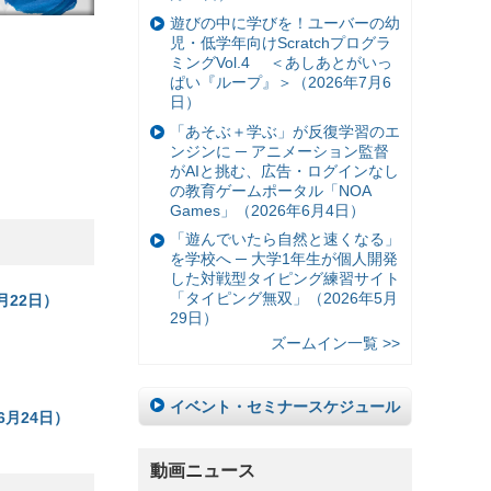
遊びの中に学びを！ユーバーの幼
児・低学年向けScratchプログラ
ミングVol.4 ＜あしあとがいっ
ぱい『ループ』＞（2026年7月6
日）
「あそぶ＋学ぶ」が反復学習のエ
ンジンに ─ アニメーション監督
がAIと挑む、広告・ログインなし
の教育ゲームポータル「NOA
Games」（2026年6月4日）
「遊んでいたら自然と速くなる」
を学校へ ─ 大学1年生が個人開発
した対戦型タイピング練習サイト
「タイピング無双」（2026年5月
月22日）
29日）
ズームイン一覧 >>
イベント・セミナースケジュール
6月24日）
動画ニュース