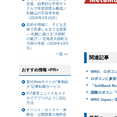
支援、効果的な学習サイ
クルで学習習慣も醸成／
札幌山の手高等学校
（2026年3月10日）
目的を明確に、子ども主
体で見通しを立てる授業
— 札幌に届ける“大樹町
の魅力”／北海道大樹町立
大樹小学校（2026年3月9
日）
一覧 >>
関連記事
おすすめ情報 <PR>
WRO、ロボコ
ロボコンに参加
貴社Webサイトの“事例紹
「SoftBank 
介”記事転載サービス
国際ロボコン「WR
ICT教育ニュースをスマ
ホでアプリのように読む
WRO Japa
方法
イベント・セミナー・体
験会・公開授業の無料告