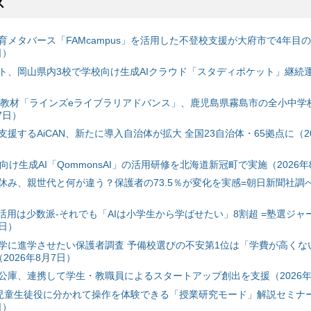
ス
育メタバース「FAMcampus」を活用した不登校支援が大府市で4年目
日）
ト、岡山県内3校で学校向け生成AIクラウド「スタディポケット」継続運用
搭載教材「ラインズeライブラリアドバンス」、鹿児島県霧島市の全小中学
7日）
援するAiCAN、新たに導入自治体が拡大 全国23自治体・65拠点に（20
自治体向け生成AI「QommonsAI」の活用研修を北海道新冠町で実施（2026年
み、親世代と何が違う？保護者の73.5％が変化を実感=朝日新聞社調べ=
I活用は少数派-それでも「AIは小学生から学ばせたい」8割超 =塾選ジャ
7日）
学に進学させたい保護者調査 予備校選びの不安第1位は「学費が高くな
2026年8月7日）
公庫、連携して学生・教職員によるスタートアップ創出を支援（2026年
と児童生徒役に分かれて操作を体験できる「授業研究モード」解説セミナー
日）