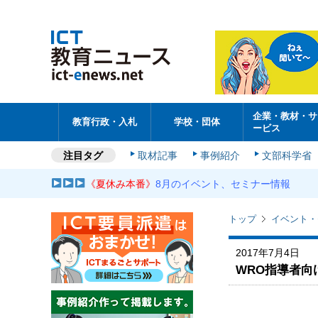
企業・教材・サ
教育行政・入札
学校・団体
ービス
注目タグ
取材記事
事例紹介
文部科学省
《夏休み本番》
8月のイベント、セミナー情報
トップ
イベント・
2017年7月4日
WRO指導者向