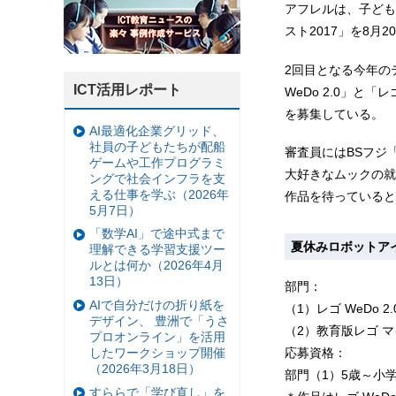
アフレルは、子ども
スト2017」を8月
2回目となる今年の
ICT活用レポート
WeDo 2.0」と「
を募集している。
AI最適化企業グリッド、
社員の子どもたちが配船
審査員にはBSフジ
ゲームや工作プログラミ
大好きなムックの就
ングで社会インフラを支
える仕事を学ぶ（2026年
作品を待っていると
5月7日）
「数学AI」で途中式まで
夏休みロボットアイ
理解できる学習支援ツー
ルとは何か（2026年4月
13日）
部門：
AIで自分だけの折り紙を
（1）レゴ WeDo 2.
デザイン、 豊洲で「うさ
（2）教育版レゴ マ
プロオンライン」を活用
したワークショップ開催
応募資格：
（2026年3月18日）
部門（1）5歳～小
すららで「学び直し」を