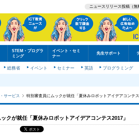
ニュースリリース投稿（無
STEM・プログラ
イベント・セミ
先生サポート
ミング
ナー
総務省
イベント
セミナー
英語
プログラミング
・サービス
特別審査員にムックが就任「夏休みロボットアイデアコンテス2
ックが就任「夏休みロボットアイデアコンテス2017」