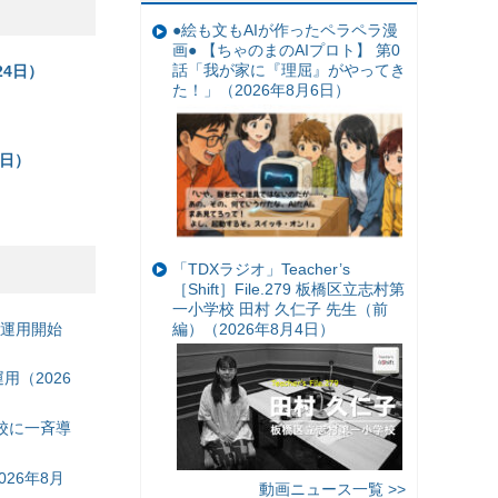
●絵も文もAIが作ったペラペラ漫
画● 【ちゃのまのAIプロト】 第0
話「我が家に『理屈』がやってき
4日）
た！」（2026年8月6日）
0日）
「TDXラジオ」Teacher’s
［Shift］File.279 板橋区立志村第
一小学校 田村 久仁子 先生（前
の運用開始
編）（2026年8月4日）
（2026
校に一斉導
26年8月
動画ニュース一覧 >>