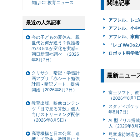
関連記事
知はICT教育ニュース
アフレル、レゴ
最近の人気記事
アフレル、小中
アフレル、家庭
今の子どもの夏休み、親
世代と何が違う？保護者
「レゴ WeDo
の73.5％が変化を実感=
ロボット科学教
朝日新聞社調べ=（2026
年8月7日）
クリサク、暗記・学習計
最新ニュー
画アプリ「赤シート勉強
計画 - 暗記ノート」提供
開始（2026年8月7日）
富⼠ソフト、教
（2026年8月7
教育出版、映像コンテン
スタディポケッ
ツ「目で見る算数」個人
年8月7日）
向けストリーミング配信
（2026年8月5日）
AI 型ドリル
入（2026年8月
高専機構と日本公庫、連
児童虐待対応を支
携して学生・教職員によ
7日）