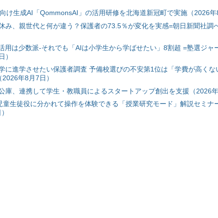
自治体向け生成AI「QommonsAI」の活用研修を北海道新冠町で実施（2026年
み、親世代と何が違う？保護者の73.5％が変化を実感=朝日新聞社調べ=
I活用は少数派-それでも「AIは小学生から学ばせたい」8割超 =塾選ジャ
7日）
学に進学させたい保護者調査 予備校選びの不安第1位は「学費が高くな
2026年8月7日）
公庫、連携して学生・教職員によるスタートアップ創出を支援（2026年
と児童生徒役に分かれて操作を体験できる「授業研究モード」解説セミナー
日）