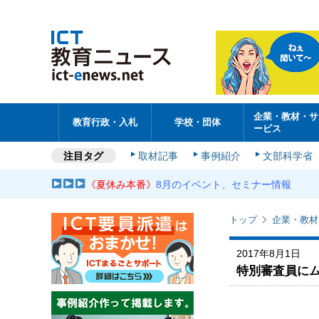
企業・教材・サ
教育行政・入札
学校・団体
ービス
注目タグ
取材記事
事例紹介
文部科学省
《夏休み本番》
8月のイベント、セミナー情報
トップ
企業・教材
2017年8月1日
特別審査員にム