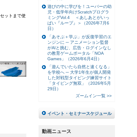
遊びの中に学びを！ユーバーの幼
児・低学年向けScratchプログラ
1セットまで使
ミングVol.4 ＜あしあとがいっ
ぱい『ループ』＞（2026年7月6
日）
「あそぶ＋学ぶ」が反復学習のエ
ンジンに ─ アニメーション監督
がAIと挑む、広告・ログインなし
の教育ゲームポータル「NOA
Games」（2026年6月4日）
「遊んでいたら自然と速くなる」
を学校へ ─ 大学1年生が個人開発
した対戦型タイピング練習サイト
「タイピング無双」（2026年5月
29日）
ズームイン一覧 >>
イベント・セミナースケジュール
動画ニュース