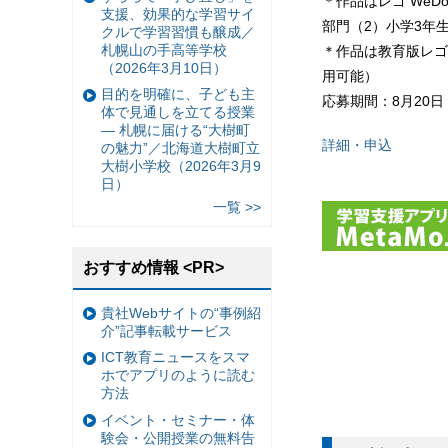
＊作品はレゴ We
支援、効果的な学習サイ
部門（2）小学3年
クルで学習習慣も醸成／
札幌山の手高等学校
＊作品は教育版レゴ
（2026年3月10日）
用可能）
目的を明確に、子ども主
応募期間：8月20
体で見通しを立てる授業
— 札幌に届ける“大樹町
詳細・申込
の魅力”／北海道大樹町立
大樹小学校（2026年3月9
日）
一覧 >>
おすすめ情報 <PR>
貴社Webサイトの“事例紹
介”記事転載サービス
ICT教育ニュースをスマ
ホでアプリのように読む
方法
イベント・セミナー・体
験会・公開授業の無料告