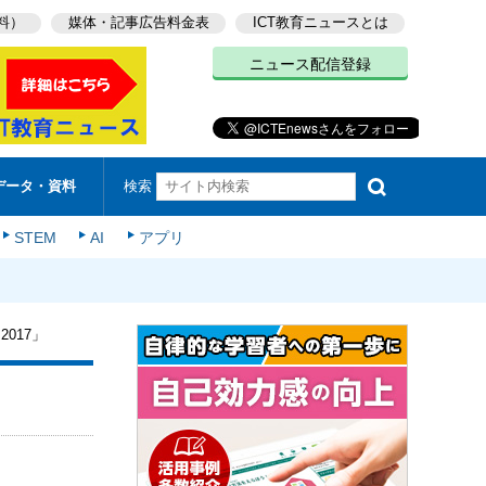
料）
媒体・記事広告料金表
ICT教育ニュースとは
ニュース配信登録
検索
データ・資料
STEM
AI
アプリ
017」