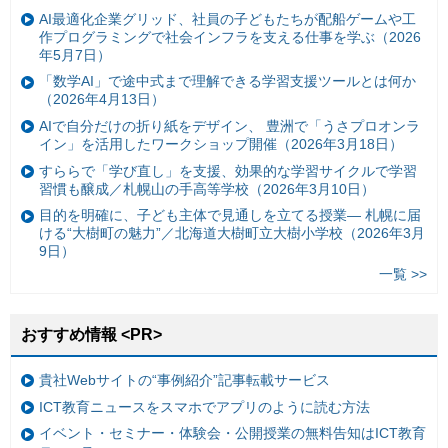
AI最適化企業グリッド、社員の子どもたちが配船ゲームや工
作プログラミングで社会インフラを支える仕事を学ぶ（2026
年5月7日）
「数学AI」で途中式まで理解できる学習支援ツールとは何か
（2026年4月13日）
AIで自分だけの折り紙をデザイン、 豊洲で「うさプロオンラ
イン」を活用したワークショップ開催（2026年3月18日）
すららで「学び直し」を支援、効果的な学習サイクルで学習
習慣も醸成／札幌山の手高等学校（2026年3月10日）
目的を明確に、子ども主体で見通しを立てる授業— 札幌に届
ける“大樹町の魅力”／北海道大樹町立大樹小学校（2026年3月
9日）
一覧 >>
おすすめ情報 <PR>
貴社Webサイトの“事例紹介”記事転載サービス
ICT教育ニュースをスマホでアプリのように読む方法
イベント・セミナー・体験会・公開授業の無料告知はICT教育