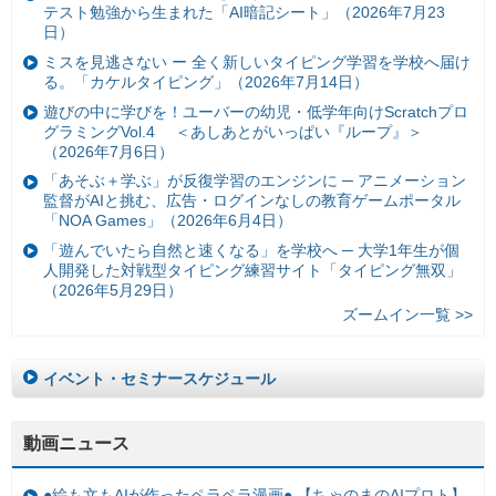
テスト勉強から生まれた「AI暗記シート」（2026年7月23
日）
ミスを見逃さない ー 全く新しいタイピング学習を学校へ届け
る。「カケルタイピング」（2026年7月14日）
遊びの中に学びを！ユーバーの幼児・低学年向けScratchプロ
グラミングVol.4 ＜あしあとがいっぱい『ループ』＞
（2026年7月6日）
「あそぶ＋学ぶ」が反復学習のエンジンに ─ アニメーション
監督がAIと挑む、広告・ログインなしの教育ゲームポータル
「NOA Games」（2026年6月4日）
「遊んでいたら自然と速くなる」を学校へ ─ 大学1年生が個
人開発した対戦型タイピング練習サイト「タイピング無双」
（2026年5月29日）
ズームイン一覧 >>
イベント・セミナースケジュール
動画ニュース
●絵も文もAIが作ったペラペラ漫画● 【ちゃのまのAIプロト】