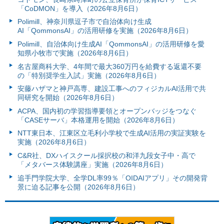
「CoDMON」を導入（2026年8月6日）
Polimill、神奈川県逗子市で自治体向け生成
AI「QommonsAI」の活用研修を実施（2026年8月6日）
Polimill、自治体向け生成AI「QommonsAI」の活用研修を愛
知県小牧市で実施（2026年8月6日）
名古屋商科大学、4年間で最大360万円を給費する返還不要
の「特別奨学生入試」実施（2026年8月6日）
安藤ハザマと神戸高専、建設工事へのフィジカルAI活用で共
同研究を開始（2026年8月6日）
ACPA、国内初の学習指導要領とオープンバッジをつなぐ
「CASEサーバ」本格運用を開始（2026年8月6日）
NTT東日本、江東区立毛利小学校で生成AI活用の実証実験を
実施（2026年8月6日）
C&R社、DXハイスクール採択校の和洋九段女子中・高で
「メタバース体験講座」実施（2026年8月6日）
追手門学院大学、全学DL率99％「OIDAIアプリ」その開発背
景に迫る記事を公開（2026年8月6日）