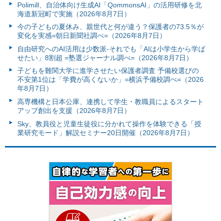
Polimill、自治体向け生成AI「QommonsAI」の活用研修を北
海道新冠町で実施（2026年8月7日）
今の子どもの夏休み、親世代と何が違う？保護者の73.5％が
変化を実感=朝日新聞社調べ=（2026年8月7日）
自由研究へのAI活用は少数派-それでも「AIは小学生から学ば
せたい」8割超 =塾選ジャーナル調べ=（2026年8月7日）
子どもを難関大学に進学させたい保護者調査 予備校選びの
不安第1位は「学費が高くないか」=横浜予備校調べ=（2026
年8月7日）
高専機構と日本公庫、連携して学生・教職員によるスタート
アップ創出を支援（2026年8月7日）
Sky、教員役と児童生徒役に分かれて操作を体験できる「授
業研究モード」解説セミナー20日開催（2026年8月7日）