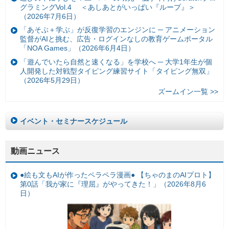
グラミングVol.4 ＜あしあとがいっぱい『ループ』＞
（2026年7月6日）
「あそぶ＋学ぶ」が反復学習のエンジンに ─ アニメーション
監督がAIと挑む、広告・ログインなしの教育ゲームポータル
「NOA Games」（2026年6月4日）
「遊んでいたら自然と速くなる」を学校へ ─ 大学1年生が個
人開発した対戦型タイピング練習サイト「タイピング無双」
（2026年5月29日）
ズームイン一覧 >>
イベント・セミナースケジュール
動画ニュース
●絵も文もAIが作ったペラペラ漫画● 【ちゃのまのAIプロト】
第0話「我が家に『理屈』がやってきた！」（2026年8月6
日）