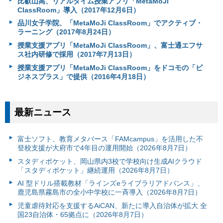
比叡山高、リアルタイム授業アプリ「MetaMoJi
ClassRoom」導入（2017年12月6日）
品川女子学院、「MetaMoJi ClassRoom」でアクティブ・
ラーニング（2017年8月24日）
授業支援アプリ「MetaMoJi ClassRoom」、富士通エフサ
ス社内研修で採用（2017年7月13日）
授業支援アプリ「MetaMoJi ClassRoom」をドコモの「ビ
ジネスプラス」で提供（2016年4月18日）
最新ニュース
富⼠ソフト、教育メタバース「FAMcampus」を活用した不
登校支援が大府市で4年目の運用開始（2026年8月7日）
スタディポケット、岡山県内3校で学校向け生成AIクラウド
「スタディポケット」継続運用（2026年8月7日）
AI 型ドリル搭載教材「ラインズeライブラリアドバンス」、
鹿児島県霧島市の全小中学校に一斉導入（2026年8月7日）
児童虐待対応を支援するAiCAN、新たに導入自治体が拡大 全
国23自治体・65拠点に（2026年8月7日）