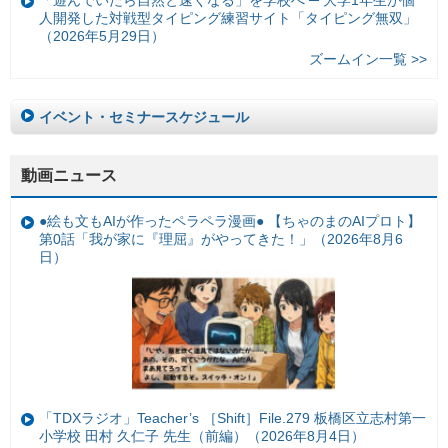
「遊んでいたら自然と速くなる」を学校へ ─ 大学1年生が個
人開発した対戦型タイピング練習サイト「タイピング無双」
（2026年5月29日）
ズームイン一覧 >>
イベント・セミナースケジュール
動画ニュース
●絵も文もAIが作ったペラペラ漫画● 【ちゃのまのAIプロト】
第0話「我が家に『理屈』がやってきた！」（2026年8月6
日）
「TDXラジオ」Teacher’s ［Shift］File.279 板橋区立志村第一
小学校 田村 久仁子 先生（前編）（2026年8月4日）