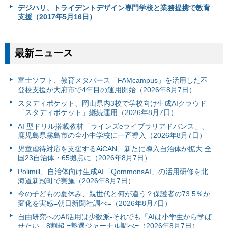
デジハリ、トライデントデザイン専門学校と業務提携で教育
支援（2017年5月16日）
最新ニュース
富⼠ソフト、教育メタバース「FAMcampus」を活用した不
登校支援が大府市で4年目の運用開始（2026年8月7日）
スタディポケット、岡山県内3校で学校向け生成AIクラウド
「スタディポケット」継続運用（2026年8月7日）
AI 型ドリル搭載教材「ラインズeライブラリアドバンス」、
鹿児島県霧島市の全小中学校に一斉導入（2026年8月7日）
児童虐待対応を支援するAiCAN、新たに導入自治体が拡大 全
国23自治体・65拠点に（2026年8月7日）
Polimill、自治体向け生成AI「QommonsAI」の活用研修を北
海道新冠町で実施（2026年8月7日）
今の子どもの夏休み、親世代と何が違う？保護者の73.5％が
変化を実感=朝日新聞社調べ=（2026年8月7日）
自由研究へのAI活用は少数派-それでも「AIは小学生から学ば
せたい」8割超 =塾選ジャーナル調べ=（2026年8月7日）