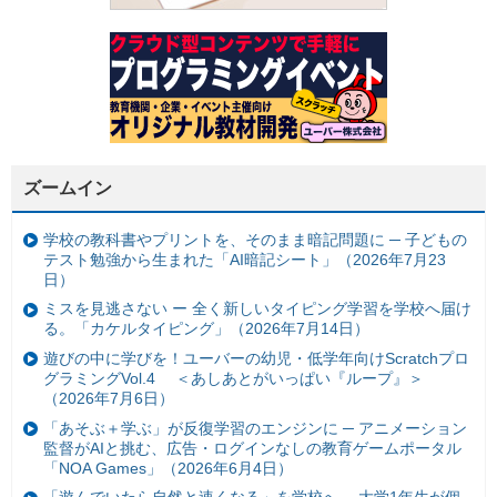
ズームイン
学校の教科書やプリントを、そのまま暗記問題に ─ 子どもの
テスト勉強から生まれた「AI暗記シート」（2026年7月23
日）
ミスを見逃さない ー 全く新しいタイピング学習を学校へ届け
る。「カケルタイピング」（2026年7月14日）
遊びの中に学びを！ユーバーの幼児・低学年向けScratchプロ
グラミングVol.4 ＜あしあとがいっぱい『ループ』＞
（2026年7月6日）
「あそぶ＋学ぶ」が反復学習のエンジンに ─ アニメーション
監督がAIと挑む、広告・ログインなしの教育ゲームポータル
「NOA Games」（2026年6月4日）