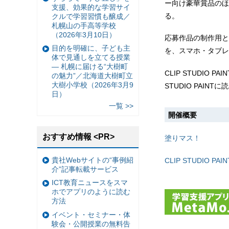
ー向け豪華賞品のほ
支援、効果的な学習サイ
る。
クルで学習習慣も醸成／
札幌山の手高等学校
（2026年3月10日）
応募作品の制作用とし
目的を明確に、子ども主
を、スマホ・タブレ
体で見通しを立てる授業
— 札幌に届ける“大樹町
CLIP STUDI
の魅力”／北海道大樹町立
大樹小学校（2026年3月9
STUDIO PAI
日）
一覧 >>
開催概要
おすすめ情報 <PR>
塗りマス！
貴社Webサイトの“事例紹
CLIP STUDIO PAIN
介”記事転載サービス
ICT教育ニュースをスマ
ホでアプリのように読む
方法
イベント・セミナー・体
験会・公開授業の無料告