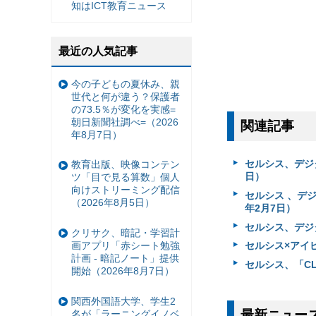
知はICT教育ニュース
最近の人気記事
今の子どもの夏休み、親
世代と何が違う？保護者
の73.5％が変化を実感=
朝日新聞社調べ=（2026
関連記事
年8月7日）
セルシス、デジ
教育出版、映像コンテン
日）
ツ「目で見る算数」個人
向けストリーミング配信
セルシス 、デジ
（2026年8月5日）
年2月7日）
セルシス、デジ
クリサク、暗記・学習計
画アプリ「赤シート勉強
セルシス×アイ
計画 - 暗記ノート」提供
セルシス、「CLI
開始（2026年8月7日）
関西外国語大学、学生2
最新ニュー
名が「ラーニングイノベ