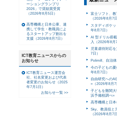
ーショングランプリ
2026」で奨励賞受賞
（2026年8月5日）
富⼠ソフト、教
（2026年8月7
高専機構と日本公庫、連
スタディポケッ
携して学生・教職員によ
年8月7日）
るスタートアップ創出を
AI 型ドリル
支援（2026年8月7日）
入（2026年8月
児童虐待対応を支
7日）
ICT教育ニュースからの
Polimill、
お知らせ
今の子どもの夏休
年8月7日）
ICT教育ニュース運営会
社、社名変更および代表
自由研究へのA
者変更のお知らせ（2025
=（2026年8月
年7月1日）
子どもを難関大
お知らせ一覧 >>
浜予備校調べ=（
高専機構と日本
Sky、教員役
（2026年8月7