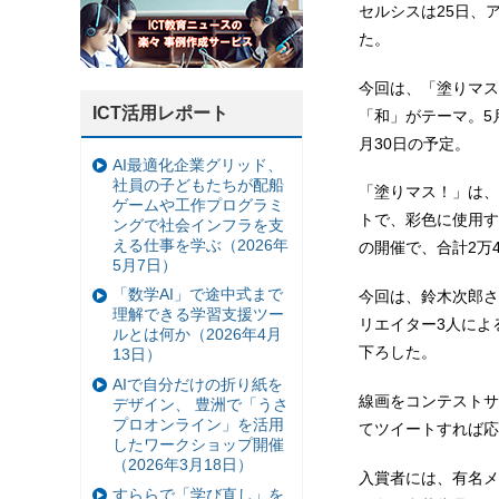
セルシスは25日、
た。
今回は、「塗りマス
ICT活用レポート
「和」がテーマ。5
月30日の予定。
AI最適化企業グリッド、
社員の子どもたちが配船
「塗りマス！」は、
ゲームや工作プログラミ
トで、彩色に使用す
ングで社会インフラを支
える仕事を学ぶ（2026年
の開催で、合計2万
5月7日）
「数学AI」で途中式まで
今回は、鈴木次郎さ
理解できる学習支援ツー
リエイター3人によ
ルとは何か（2026年4月
下ろした。
13日）
AIで自分だけの折り紙を
線画をコンテストサ
デザイン、 豊洲で「うさ
プロオンライン」を活用
てツイートすれば応
したワークショップ開催
（2026年3月18日）
入賞者には、有名メ
すららで「学び直し」を