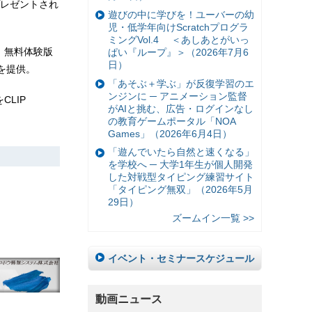
レゼントされ
遊びの中に学びを！ユーバーの幼
児・低学年向けScratchプログラ
ミングVol.4 ＜あしあとがいっ
T」無料体験版
ぱい『ループ』＞（2026年7月6
日）
を提供。
「あそぶ＋学ぶ」が反復学習のエ
ンジンに ─ アニメーション監督
CLIP
がAIと挑む、広告・ログインなし
の教育ゲームポータル「NOA
Games」（2026年6月4日）
「遊んでいたら自然と速くなる」
を学校へ ─ 大学1年生が個人開発
した対戦型タイピング練習サイト
「タイピング無双」（2026年5月
29日）
ズームイン一覧 >>
イベント・セミナースケジュール
動画ニュース