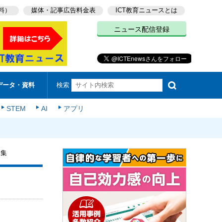
料）
媒体・記事広告料金表
ICT教育ニュースとは
ニュース配信登録
検索
データ・資料
STEM
AI
アプリ
募集