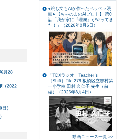
●絵も文もAIが作ったペラペラ漫
画● 【ちゃのまのAIプロト】 第0
話「我が家に『理屈』がやってき
た！」（2026年8月6日）
6月28
「TDXラジオ」Teacher’s
［Shift］File.279 板橋区立志村第
（2022
一小学校 田村 久仁子 先生（前
編）（2026年8月4日）
0日）
日）
動画ニュース一覧 >>