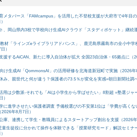
育メタバース「FAMcampus」を活用した不登校支援が大府市で4年目
日）
ト、岡山県内3校で学校向け生成AIクラウド「スタディポケット」継続運用
搭載教材「ラインズeライブラリアドバンス」、鹿児島県霧島市の全小中学
7日）
援するAiCAN、新たに導入自治体が拡大 全国23自治体・65拠点に（20
自治体向け生成AI「QommonsAI」の活用研修を北海道新冠町で実施（2026年
み、親世代と何が違う？保護者の73.5％が変化を実感=朝日新聞社調べ=
I活用は少数派-それでも「AIは小学生から学ばせたい」8割超 =塾選ジャ
7日）
学に進学させたい保護者調査 予備校選びの不安第1位は「学費が高くな
2026年8月7日）
公庫、連携して学生・教職員によるスタートアップ創出を支援（2026年
と児童生徒役に分かれて操作を体験できる「授業研究モード」解説セミナー
日）