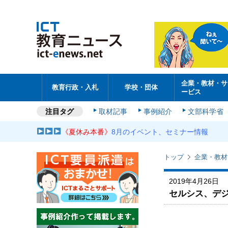
企業・教材・サ
教育行政・入札
学校・団体
ービス
注目タグ
取材記事
事例紹介
文部科学省
《夏休み本番》
8月のイベント、セミナー情報
トップ
企業・教材
2019年4月26日
セルシス、デ