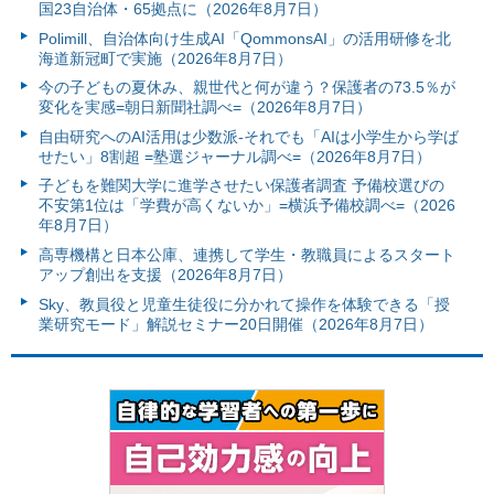
国23自治体・65拠点に（2026年8月7日）
Polimill、自治体向け生成AI「QommonsAI」の活用研修を北
海道新冠町で実施（2026年8月7日）
今の子どもの夏休み、親世代と何が違う？保護者の73.5％が
変化を実感=朝日新聞社調べ=（2026年8月7日）
自由研究へのAI活用は少数派-それでも「AIは小学生から学ば
せたい」8割超 =塾選ジャーナル調べ=（2026年8月7日）
子どもを難関大学に進学させたい保護者調査 予備校選びの
不安第1位は「学費が高くないか」=横浜予備校調べ=（2026
年8月7日）
高専機構と日本公庫、連携して学生・教職員によるスタート
アップ創出を支援（2026年8月7日）
Sky、教員役と児童生徒役に分かれて操作を体験できる「授
業研究モード」解説セミナー20日開催（2026年8月7日）