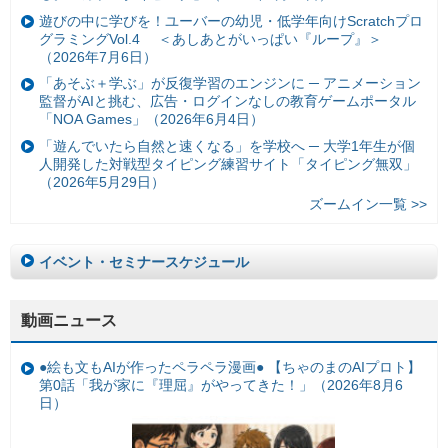
遊びの中に学びを！ユーバーの幼児・低学年向けScratchプロ
グラミングVol.4 ＜あしあとがいっぱい『ループ』＞
（2026年7月6日）
「あそぶ＋学ぶ」が反復学習のエンジンに ─ アニメーション
監督がAIと挑む、広告・ログインなしの教育ゲームポータル
「NOA Games」（2026年6月4日）
「遊んでいたら自然と速くなる」を学校へ ─ 大学1年生が個
人開発した対戦型タイピング練習サイト「タイピング無双」
（2026年5月29日）
ズームイン一覧 >>
イベント・セミナースケジュール
動画ニュース
●絵も文もAIが作ったペラペラ漫画● 【ちゃのまのAIプロト】
第0話「我が家に『理屈』がやってきた！」（2026年8月6
日）