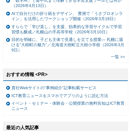
「数学AI」で途中式まで理解できる学習支援ツールとは何か
（2026年4月13日）
AIで自分だけの折り紙をデザイン、 豊洲で「うさプロオンラ
イン」を活用したワークショップ開催（2026年3月18日）
すららで「学び直し」を支援、効果的な学習サイクルで学習
習慣も醸成／札幌山の手高等学校（2026年3月10日）
目的を明確に、子ども主体で見通しを立てる授業— 札幌に届
ける“大樹町の魅力”／北海道大樹町立大樹小学校（2026年3月
9日）
一覧 >>
おすすめ情報 <PR>
貴社Webサイトの“事例紹介”記事転載サービス
ICT教育ニュースをスマホでアプリのように読む方法
イベント・セミナー・体験会・公開授業の無料告知はICT教育
ニュース
最近の人気記事