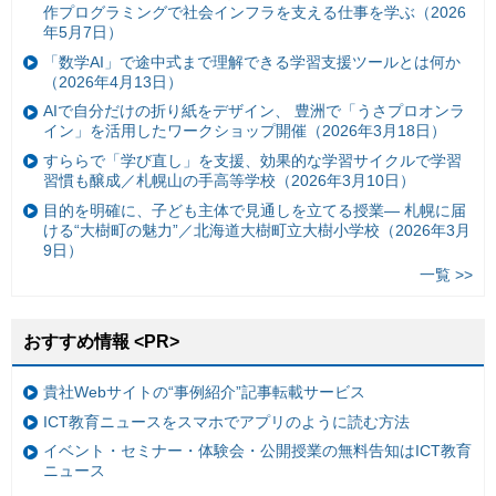
作プログラミングで社会インフラを支える仕事を学ぶ（2026
年5月7日）
「数学AI」で途中式まで理解できる学習支援ツールとは何か
（2026年4月13日）
AIで自分だけの折り紙をデザイン、 豊洲で「うさプロオンラ
イン」を活用したワークショップ開催（2026年3月18日）
すららで「学び直し」を支援、効果的な学習サイクルで学習
習慣も醸成／札幌山の手高等学校（2026年3月10日）
目的を明確に、子ども主体で見通しを立てる授業— 札幌に届
ける“大樹町の魅力”／北海道大樹町立大樹小学校（2026年3月
9日）
一覧 >>
おすすめ情報 <PR>
貴社Webサイトの“事例紹介”記事転載サービス
ICT教育ニュースをスマホでアプリのように読む方法
イベント・セミナー・体験会・公開授業の無料告知はICT教育
ニュース