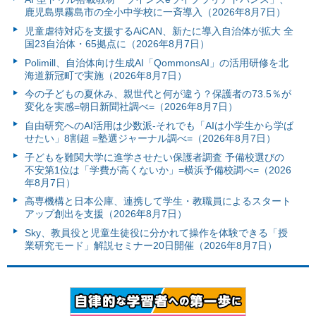
鹿児島県霧島市の全小中学校に一斉導入（2026年8月7日）
児童虐待対応を支援するAiCAN、新たに導入自治体が拡大 全
国23自治体・65拠点に（2026年8月7日）
Polimill、自治体向け生成AI「QommonsAI」の活用研修を北
海道新冠町で実施（2026年8月7日）
今の子どもの夏休み、親世代と何が違う？保護者の73.5％が
変化を実感=朝日新聞社調べ=（2026年8月7日）
自由研究へのAI活用は少数派-それでも「AIは小学生から学ば
せたい」8割超 =塾選ジャーナル調べ=（2026年8月7日）
子どもを難関大学に進学させたい保護者調査 予備校選びの
不安第1位は「学費が高くないか」=横浜予備校調べ=（2026
年8月7日）
高専機構と日本公庫、連携して学生・教職員によるスタート
アップ創出を支援（2026年8月7日）
Sky、教員役と児童生徒役に分かれて操作を体験できる「授
業研究モード」解説セミナー20日開催（2026年8月7日）