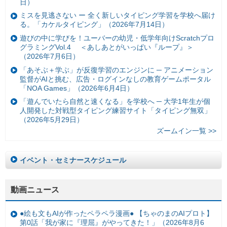
日）
ミスを見逃さない ー 全く新しいタイピング学習を学校へ届け
る。「カケルタイピング」（2026年7月14日）
遊びの中に学びを！ユーバーの幼児・低学年向けScratchプロ
グラミングVol.4 ＜あしあとがいっぱい『ループ』＞
（2026年7月6日）
「あそぶ＋学ぶ」が反復学習のエンジンに ─ アニメーション
監督がAIと挑む、広告・ログインなしの教育ゲームポータル
「NOA Games」（2026年6月4日）
「遊んでいたら自然と速くなる」を学校へ ─ 大学1年生が個
人開発した対戦型タイピング練習サイト「タイピング無双」
（2026年5月29日）
ズームイン一覧 >>
イベント・セミナースケジュール
動画ニュース
●絵も文もAIが作ったペラペラ漫画● 【ちゃのまのAIプロト】
第0話「我が家に『理屈』がやってきた！」（2026年8月6