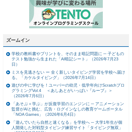
ズームイン
学校の教科書やプリントを、そのまま暗記問題に ─ 子どもの
テスト勉強から生まれた「AI暗記シート」（2026年7月23
日）
ミスを見逃さない ー 全く新しいタイピング学習を学校へ届け
る。「カケルタイピング」（2026年7月14日）
遊びの中に学びを！ユーバーの幼児・低学年向けScratchプロ
グラミングVol.4 ＜あしあとがいっぱい『ループ』＞
（2026年7月6日）
「あそぶ＋学ぶ」が反復学習のエンジンに ─ アニメーション
監督がAIと挑む、広告・ログインなしの教育ゲームポータル
「NOA Games」（2026年6月4日）
「遊んでいたら自然と速くなる」を学校へ ─ 大学1年生が個
人開発した対戦型タイピング練習サイト「タイピング無双」