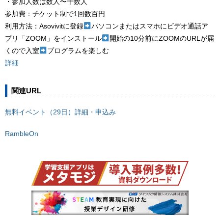
・参加人数は数人〜十数人
参加費：チケット制で1回数百円
利用方法：Asovivitに登録
パソコンまたはスマホにビデオ通話ア
プリ「ZOOM」をインストール
開始の10分前にZOOMのURLが届
くので入室
プログラムを楽しむ
詳細
関連URL
無料イベント（29日）詳細・申込み
RambleOn