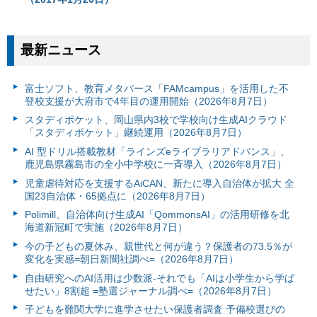
最新ニュース
富⼠ソフト、教育メタバース「FAMcampus」を活用した不
登校支援が大府市で4年目の運用開始（2026年8月7日）
スタディポケット、岡山県内3校で学校向け生成AIクラウド
「スタディポケット」継続運用（2026年8月7日）
AI 型ドリル搭載教材「ラインズeライブラリアドバンス」、
鹿児島県霧島市の全小中学校に一斉導入（2026年8月7日）
児童虐待対応を支援するAiCAN、新たに導入自治体が拡大 全
国23自治体・65拠点に（2026年8月7日）
Polimill、自治体向け生成AI「QommonsAI」の活用研修を北
海道新冠町で実施（2026年8月7日）
今の子どもの夏休み、親世代と何が違う？保護者の73.5％が
変化を実感=朝日新聞社調べ=（2026年8月7日）
自由研究へのAI活用は少数派-それでも「AIは小学生から学ば
せたい」8割超 =塾選ジャーナル調べ=（2026年8月7日）
子どもを難関大学に進学させたい保護者調査 予備校選びの