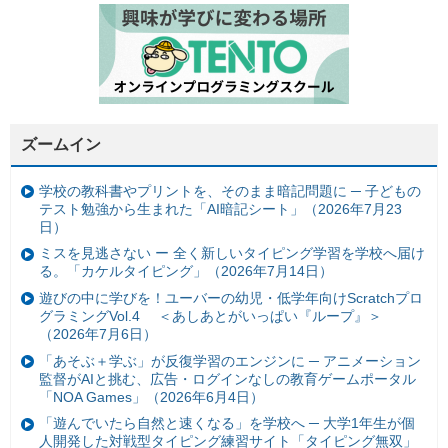
ズームイン
学校の教科書やプリントを、そのまま暗記問題に ─ 子どもの
テスト勉強から生まれた「AI暗記シート」（2026年7月23
日）
ミスを見逃さない ー 全く新しいタイピング学習を学校へ届け
る。「カケルタイピング」（2026年7月14日）
遊びの中に学びを！ユーバーの幼児・低学年向けScratchプロ
グラミングVol.4 ＜あしあとがいっぱい『ループ』＞
（2026年7月6日）
「あそぶ＋学ぶ」が反復学習のエンジンに ─ アニメーション
監督がAIと挑む、広告・ログインなしの教育ゲームポータル
「NOA Games」（2026年6月4日）
「遊んでいたら自然と速くなる」を学校へ ─ 大学1年生が個
人開発した対戦型タイピング練習サイト「タイピング無双」