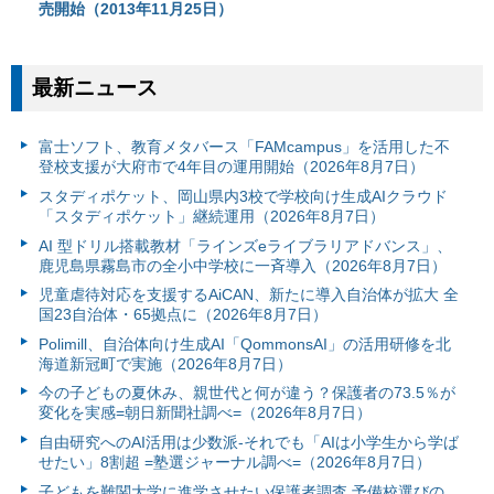
売開始（2013年11月25日）
最新ニュース
富⼠ソフト、教育メタバース「FAMcampus」を活用した不
登校支援が大府市で4年目の運用開始（2026年8月7日）
スタディポケット、岡山県内3校で学校向け生成AIクラウド
「スタディポケット」継続運用（2026年8月7日）
AI 型ドリル搭載教材「ラインズeライブラリアドバンス」、
鹿児島県霧島市の全小中学校に一斉導入（2026年8月7日）
児童虐待対応を支援するAiCAN、新たに導入自治体が拡大 全
国23自治体・65拠点に（2026年8月7日）
Polimill、自治体向け生成AI「QommonsAI」の活用研修を北
海道新冠町で実施（2026年8月7日）
今の子どもの夏休み、親世代と何が違う？保護者の73.5％が
変化を実感=朝日新聞社調べ=（2026年8月7日）
自由研究へのAI活用は少数派-それでも「AIは小学生から学ば
せたい」8割超 =塾選ジャーナル調べ=（2026年8月7日）
子どもを難関大学に進学させたい保護者調査 予備校選びの