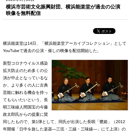
横浜市芸術文化振興財団、横浜能楽堂が過去の公演
映像を無料配信
横浜能楽堂は14日、「横浜能楽堂アーカイブコレクション」として
YouTubeで過去の公演・催しの映像を配信開始した。
新型コロナウイルス感染
拡大防止のため多くの公
演が中止となっているな
か、より多くの人に古典
芸能に触れる機会を持っ
てもらいたいという、長
唄三味線人間国宝の今藤
政太郎氏からの提案に賛
同したもので、第1弾として、同氏が出演した長唄「鷺姫」（2012
年開催「日中を旅した楽器―三弦・三線・三味線―」にて上演）の