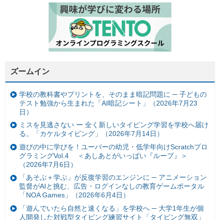
ズームイン
学校の教科書やプリントを、そのまま暗記問題に ─ 子どもの
テスト勉強から生まれた「AI暗記シート」（2026年7月23
日）
ミスを見逃さない ー 全く新しいタイピング学習を学校へ届け
る。「カケルタイピング」（2026年7月14日）
遊びの中に学びを！ユーバーの幼児・低学年向けScratchプロ
グラミングVol.4 ＜あしあとがいっぱい『ループ』＞
（2026年7月6日）
「あそぶ＋学ぶ」が反復学習のエンジンに ─ アニメーション
監督がAIと挑む、広告・ログインなしの教育ゲームポータル
「NOA Games」（2026年6月4日）
「遊んでいたら自然と速くなる」を学校へ ─ 大学1年生が個
人開発した対戦型タイピング練習サイト「タイピング無双」