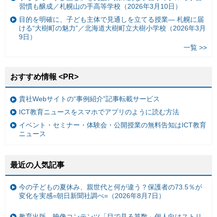
習慣も醸成／札幌山の手高等学校（2026年3月10日）
目的を明確に、子ども主体で見通しを立てる授業— 札幌に届
ける“大樹町の魅力”／北海道大樹町立大樹小学校（2026年3月
9日）
一覧 >>
おすすめ情報 <PR>
貴社Webサイトの“事例紹介”記事転載サービス
ICT教育ニュースをスマホでアプリのように読む方法
イベント・セミナー・体験会・公開授業の無料告知はICT教育
ニュース
最近の人気記事
今の子どもの夏休み、親世代と何が違う？保護者の73.5％が
変化を実感=朝日新聞社調べ=（2026年8月7日）
教育出版、映像コンテンツ「目で見る算数」個人向けストリ