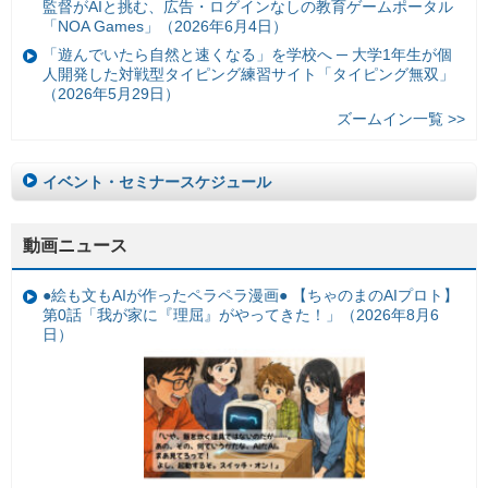
監督がAIと挑む、広告・ログインなしの教育ゲームポータル
「NOA Games」（2026年6月4日）
「遊んでいたら自然と速くなる」を学校へ ─ 大学1年生が個
人開発した対戦型タイピング練習サイト「タイピング無双」
（2026年5月29日）
ズームイン一覧 >>
イベント・セミナースケジュール
動画ニュース
●絵も文もAIが作ったペラペラ漫画● 【ちゃのまのAIプロト】
第0話「我が家に『理屈』がやってきた！」（2026年8月6
日）