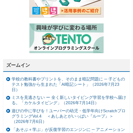
ズームイン
学校の教科書やプリントを、そのまま暗記問題に ─ 子どもの
テスト勉強から生まれた「AI暗記シート」（2026年7月23
日）
ミスを見逃さない ー 全く新しいタイピング学習を学校へ届け
る。「カケルタイピング」（2026年7月14日）
遊びの中に学びを！ユーバーの幼児・低学年向けScratchプロ
グラミングVol.4 ＜あしあとがいっぱい『ループ』＞
（2026年7月6日）
「あそぶ＋学ぶ」が反復学習のエンジンに ─ アニメーション