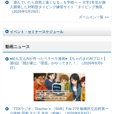
「遊んでいたら自然と速くなる」を学校へ ─ 大学1年生が個
人開発した対戦型タイピング練習サイト「タイピング無双」
（2026年5月29日）
ズームイン一覧 >>
イベント・セミナースケジュール
動画ニュース
●絵も文もAIが作ったペラペラ漫画● 【ちゃのまのAIプロト】
第0話「我が家に『理屈』がやってきた！」（2026年8月6
日）
「TDXラジオ」Teacher’s ［Shift］File.279 板橋区立志村第一
小学校 田村 久仁子 先生（前編）（2026年8月4日）