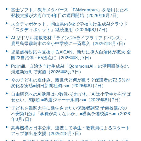
富⼠ソフト、教育メタバース「FAMcampus」を活用した不
登校支援が大府市で4年目の運用開始（2026年8月7日）
スタディポケット、岡山県内3校で学校向け生成AIクラウド
「スタディポケット」継続運用（2026年8月7日）
AI 型ドリル搭載教材「ラインズeライブラリアドバンス」、
鹿児島県霧島市の全小中学校に一斉導入（2026年8月7日）
児童虐待対応を支援するAiCAN、新たに導入自治体が拡大 全
国23自治体・65拠点に（2026年8月7日）
Polimill、自治体向け生成AI「QommonsAI」の活用研修を北
海道新冠町で実施（2026年8月7日）
今の子どもの夏休み、親世代と何が違う？保護者の73.5％が
変化を実感=朝日新聞社調べ=（2026年8月7日）
自由研究へのAI活用は少数派-それでも「AIは小学生から学ば
せたい」8割超 =塾選ジャーナル調べ=（2026年8月7日）
子どもを難関大学に進学させたい保護者調査 予備校選びの
不安第1位は「学費が高くないか」=横浜予備校調べ=（2026
年8月7日）
高専機構と日本公庫、連携して学生・教職員によるスタート
アップ創出を支援（2026年8月7日）