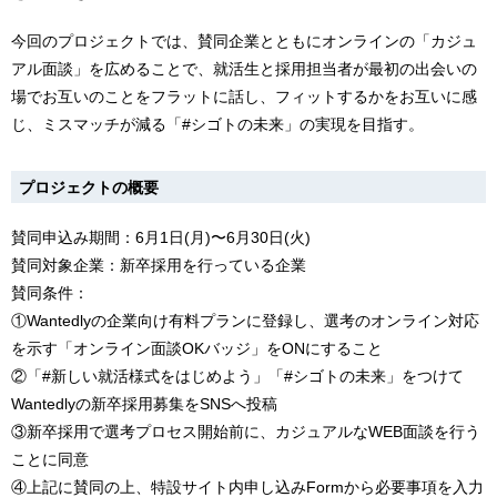
今回のプロジェクトでは、賛同企業とともにオンラインの「カジュ
アル面談」を広めることで、就活生と採用担当者が最初の出会いの
場でお互いのことをフラットに話し、フィットするかをお互いに感
じ、ミスマッチが減る「#シゴトの未来」の実現を目指す。
プロジェクトの概要
賛同申込み期間：6月1日(月)〜6月30日(火)
賛同対象企業：新卒採用を行っている企業
賛同条件：
①Wantedlyの企業向け有料プランに登録し、選考のオンライン対応
を示す「オンライン面談OKバッジ」をONにすること
②「#新しい就活様式をはじめよう」「#シゴトの未来」をつけて
Wantedlyの新卒採用募集をSNSへ投稿
③新卒採用で選考プロセス開始前に、カジュアルなWEB面談を行う
ことに同意
④上記に賛同の上、特設サイト内申し込みFormから必要事項を入力