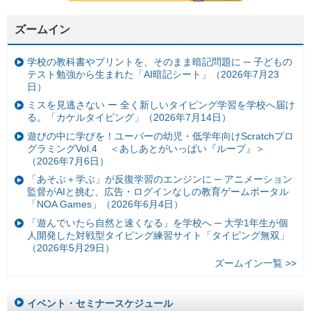
ズームイン
学校の教科書やプリントを、そのまま暗記問題に ─ 子どもの
テスト勉強から生まれた「AI暗記シート」（2026年7月23
日）
ミスを見逃さない ー 全く新しいタイピング学習を学校へ届け
る。「カケルタイピング」（2026年7月14日）
遊びの中に学びを！ユーバーの幼児・低学年向けScratchプロ
グラミングVol.4 ＜あしあとがいっぱい『ループ』＞
（2026年7月6日）
「あそぶ＋学ぶ」が反復学習のエンジンに ─ アニメーション
監督がAIと挑む、広告・ログインなしの教育ゲームポータル
「NOA Games」（2026年6月4日）
「遊んでいたら自然と速くなる」を学校へ ─ 大学1年生が個
人開発した対戦型タイピング練習サイト「タイピング無双」
（2026年5月29日）
ズームイン一覧 >>
イベント・セミナースケジュール