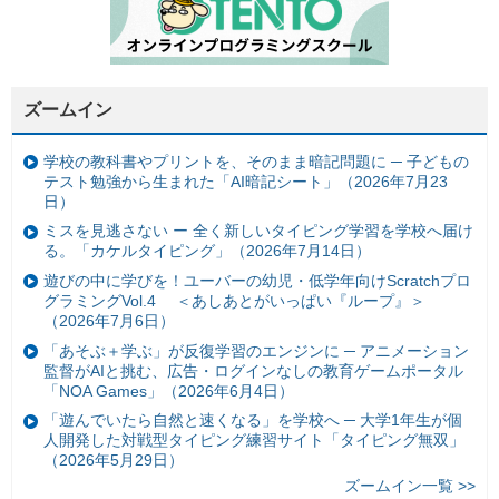
ズームイン
学校の教科書やプリントを、そのまま暗記問題に ─ 子どもの
テスト勉強から生まれた「AI暗記シート」（2026年7月23
日）
ミスを見逃さない ー 全く新しいタイピング学習を学校へ届け
る。「カケルタイピング」（2026年7月14日）
遊びの中に学びを！ユーバーの幼児・低学年向けScratchプロ
グラミングVol.4 ＜あしあとがいっぱい『ループ』＞
（2026年7月6日）
「あそぶ＋学ぶ」が反復学習のエンジンに ─ アニメーション
監督がAIと挑む、広告・ログインなしの教育ゲームポータル
「NOA Games」（2026年6月4日）
「遊んでいたら自然と速くなる」を学校へ ─ 大学1年生が個
人開発した対戦型タイピング練習サイト「タイピング無双」
（2026年5月29日）
ズームイン一覧 >>