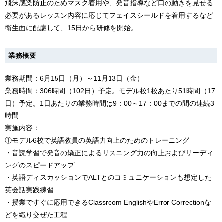
飛沫感染防止のためマスク着用や、発音指導など口の動きを見せる
必要があるレッスン内容に応じてフェイスシールドを着用するなど
衛生面に配慮して、15日から研修を開始。
業務概要
業務期間：6月15日（月）～11月13日（金）
業務時間：306時間（102日）予定。モデル校1校あたり51時間（17
日）予定。1日あたりの業務時間は9：00～17：00までの間の連続3
時間
実施内容：
①モデル6校で英語教員の英語力向上のためのトレーニング
・音読学習で発音の矯正によるリスニング力の向上およびリーディ
ングのスピードアップ
・英語ディスカッションでALTとのコミュニケーションも想定した
英会話実践練習
・授業ですぐに応用できるClassroom EnglishやError Correctionな
どを織り交ぜた工程