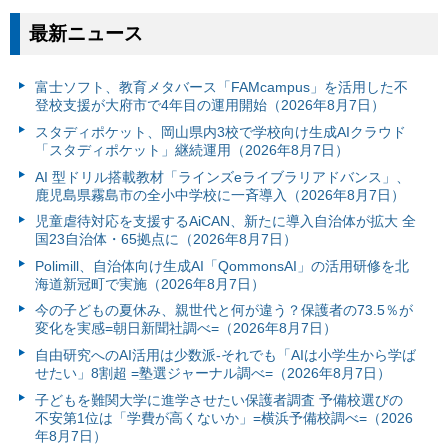
最新ニュース
富⼠ソフト、教育メタバース「FAMcampus」を活用した不
登校支援が大府市で4年目の運用開始（2026年8月7日）
スタディポケット、岡山県内3校で学校向け生成AIクラウド
「スタディポケット」継続運用（2026年8月7日）
AI 型ドリル搭載教材「ラインズeライブラリアドバンス」、
鹿児島県霧島市の全小中学校に一斉導入（2026年8月7日）
児童虐待対応を支援するAiCAN、新たに導入自治体が拡大 全
国23自治体・65拠点に（2026年8月7日）
Polimill、自治体向け生成AI「QommonsAI」の活用研修を北
海道新冠町で実施（2026年8月7日）
今の子どもの夏休み、親世代と何が違う？保護者の73.5％が
変化を実感=朝日新聞社調べ=（2026年8月7日）
自由研究へのAI活用は少数派-それでも「AIは小学生から学ば
せたい」8割超 =塾選ジャーナル調べ=（2026年8月7日）
子どもを難関大学に進学させたい保護者調査 予備校選びの
不安第1位は「学費が高くないか」=横浜予備校調べ=（2026
年8月7日）