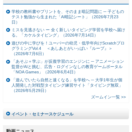
学校の教科書やプリントを、そのまま暗記問題に ─ 子どもの
テスト勉強から生まれた「AI暗記シート」（2026年7月23
日）
ミスを見逃さない ー 全く新しいタイピング学習を学校へ届け
る。「カケルタイピング」（2026年7月14日）
遊びの中に学びを！ユーバーの幼児・低学年向けScratchプロ
グラミングVol.4 ＜あしあとがいっぱい『ループ』＞
（2026年7月6日）
「あそぶ＋学ぶ」が反復学習のエンジンに ─ アニメーション
監督がAIと挑む、広告・ログインなしの教育ゲームポータル
「NOA Games」（2026年6月4日）
「遊んでいたら自然と速くなる」を学校へ ─ 大学1年生が個
人開発した対戦型タイピング練習サイト「タイピング無双」
（2026年5月29日）
ズームイン一覧 >>
イベント・セミナースケジュール
動画ニュース