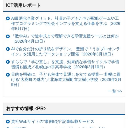
ICT活用レポート
AI最適化企業グリッド、社員の子どもたちが配船ゲームや工
作プログラミングで社会インフラを支える仕事を学ぶ（2026
年5月7日）
「数学AI」で途中式まで理解できる学習支援ツールとは何か
（2026年4月13日）
AIで自分だけの折り紙をデザイン、 豊洲で「うさプロオンラ
イン」を活用したワークショップ開催（2026年3月18日）
すららで「学び直し」を支援、効果的な学習サイクルで学習
習慣も醸成／札幌山の手高等学校（2026年3月10日）
目的を明確に、子ども主体で見通しを立てる授業— 札幌に届
ける“大樹町の魅力”／北海道大樹町立大樹小学校（2026年3月
9日）
一覧 >>
おすすめ情報 <PR>
貴社Webサイトの“事例紹介”記事転載サービス