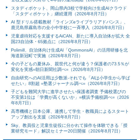
スタディポケット、岡山県内3校で学校向け生成AIクラウド
「スタディポケット」継続運用（2026年8月7日）
AI 型ドリル搭載教材「ラインズeライブラリアドバンス」、
鹿児島県霧島市の全小中学校に一斉導入（2026年8月7日）
児童虐待対応を支援するAiCAN、新たに導入自治体が拡大 全
国23自治体・65拠点に（2026年8月7日）
Polimill、自治体向け生成AI「QommonsAI」の活用研修を北
海道新冠町で実施（2026年8月7日）
今の子どもの夏休み、親世代と何が違う？保護者の73.5％が
変化を実感=朝日新聞社調べ=（2026年8月7日）
自由研究へのAI活用は少数派-それでも「AIは小学生から学ば
せたい」8割超 =塾選ジャーナル調べ=（2026年8月7日）
子どもを難関大学に進学させたい保護者調査 予備校選びの
不安第1位は「学費が高くないか」=横浜予備校調べ=（2026
年8月7日）
高専機構と日本公庫、連携して学生・教職員によるスタート
アップ創出を支援（2026年8月7日）
Sky、教員役と児童生徒役に分かれて操作を体験できる「授
業研究モード」解説セミナー20日開催（2026年8月7日）