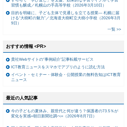
すららで「学び直し」を支援、効果的な学習サイクルで学習
習慣も醸成／札幌山の手高等学校（2026年3月10日）
目的を明確に、子ども主体で見通しを立てる授業— 札幌に届
ける“大樹町の魅力”／北海道大樹町立大樹小学校（2026年3月
9日）
一覧 >>
おすすめ情報 <PR>
貴社Webサイトの“事例紹介”記事転載サービス
ICT教育ニュースをスマホでアプリのように読む方法
イベント・セミナー・体験会・公開授業の無料告知はICT教育
ニュース
最近の人気記事
今の子どもの夏休み、親世代と何が違う？保護者の73.5％が
変化を実感=朝日新聞社調べ=（2026年8月7日）