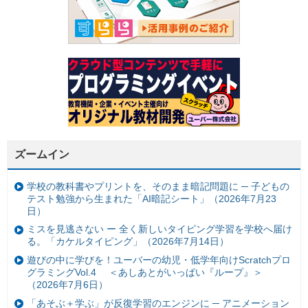
ズームイン
学校の教科書やプリントを、そのまま暗記問題に ─ 子どもの
テスト勉強から生まれた「AI暗記シート」（2026年7月23
日）
ミスを見逃さない ー 全く新しいタイピング学習を学校へ届け
る。「カケルタイピング」（2026年7月14日）
遊びの中に学びを！ユーバーの幼児・低学年向けScratchプロ
グラミングVol.4 ＜あしあとがいっぱい『ループ』＞
（2026年7月6日）
「あそぶ＋学ぶ」が反復学習のエンジンに ─ アニメーション