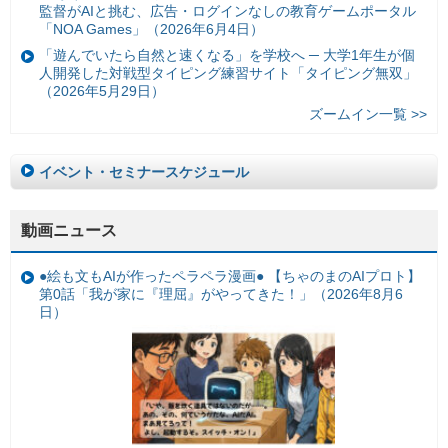
監督がAIと挑む、広告・ログインなしの教育ゲームポータル
「NOA Games」（2026年6月4日）
「遊んでいたら自然と速くなる」を学校へ ─ 大学1年生が個
人開発した対戦型タイピング練習サイト「タイピング無双」
（2026年5月29日）
ズームイン一覧 >>
イベント・セミナースケジュール
動画ニュース
●絵も文もAIが作ったペラペラ漫画● 【ちゃのまのAIプロト】
第0話「我が家に『理屈』がやってきた！」（2026年8月6
日）