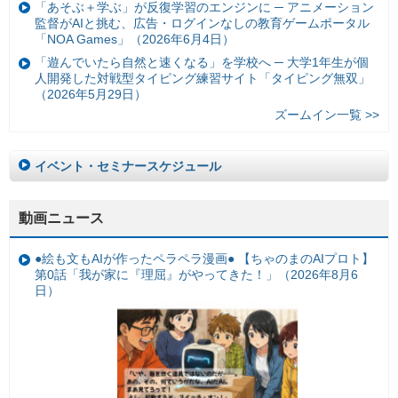
「あそぶ＋学ぶ」が反復学習のエンジンに ─ アニメーション
監督がAIと挑む、広告・ログインなしの教育ゲームポータル
「NOA Games」（2026年6月4日）
「遊んでいたら自然と速くなる」を学校へ ─ 大学1年生が個
人開発した対戦型タイピング練習サイト「タイピング無双」
（2026年5月29日）
ズームイン一覧 >>
イベント・セミナースケジュール
動画ニュース
●絵も文もAIが作ったペラペラ漫画● 【ちゃのまのAIプロト】
第0話「我が家に『理屈』がやってきた！」（2026年8月6
日）