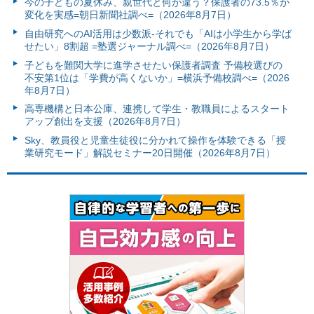
今の子どもの夏休み、親世代と何が違う？保護者の73.5％が
変化を実感=朝日新聞社調べ=（2026年8月7日）
自由研究へのAI活用は少数派-それでも「AIは小学生から学ば
せたい」8割超 =塾選ジャーナル調べ=（2026年8月7日）
子どもを難関大学に進学させたい保護者調査 予備校選びの
不安第1位は「学費が高くないか」=横浜予備校調べ=（2026
年8月7日）
高専機構と日本公庫、連携して学生・教職員によるスタート
アップ創出を支援（2026年8月7日）
Sky、教員役と児童生徒役に分かれて操作を体験できる「授
業研究モード」解説セミナー20日開催（2026年8月7日）