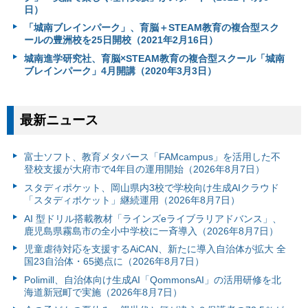
日）
「城南ブレインパーク」、育脳＋STEAM教育の複合型スク
ールの豊洲校を25日開校（2021年2月16日）
城南進学研究社、育脳×STEAM教育の複合型スクール「城南
ブレインパーク」4月開講（2020年3月3日）
最新ニュース
富⼠ソフト、教育メタバース「FAMcampus」を活用した不
登校支援が大府市で4年目の運用開始（2026年8月7日）
スタディポケット、岡山県内3校で学校向け生成AIクラウド
「スタディポケット」継続運用（2026年8月7日）
AI 型ドリル搭載教材「ラインズeライブラリアドバンス」、
鹿児島県霧島市の全小中学校に一斉導入（2026年8月7日）
児童虐待対応を支援するAiCAN、新たに導入自治体が拡大 全
国23自治体・65拠点に（2026年8月7日）
Polimill、自治体向け生成AI「QommonsAI」の活用研修を北
海道新冠町で実施（2026年8月7日）