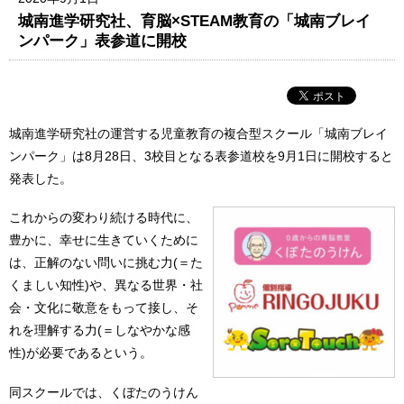
城南進学研究社、育脳×STEAM教育の「城南ブレイ
ンパーク」表参道に開校
城南進学研究社の運営する児童教育の複合型スクール「城南ブレイ
ンパーク」は8月28日、3校目となる表参道校を9月1日に開校すると
発表した。
これからの変わり続ける時代に、
豊かに、幸せに生きていくために
は、正解のない問いに挑む力(＝た
くましい知性)や、異なる世界・社
会・文化に敬意をもって接し、そ
れを理解する力(＝しなやかな感
性)が必要であるという。
同スクールでは、くぼたのうけん