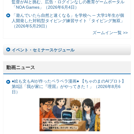
監督がAIと挑む、広告・ログインなしの教育ゲームポータル
「NOA Games」（2026年6月4日）
「遊んでいたら自然と速くなる」を学校へ ─ 大学1年生が個
人開発した対戦型タイピング練習サイト「タイピング無双」
（2026年5月29日）
ズームイン一覧 >>
イベント・セミナースケジュール
動画ニュース
●絵も文もAIが作ったペラペラ漫画● 【ちゃのまのAIプロト】
第0話「我が家に『理屈』がやってきた！」（2026年8月6
日）