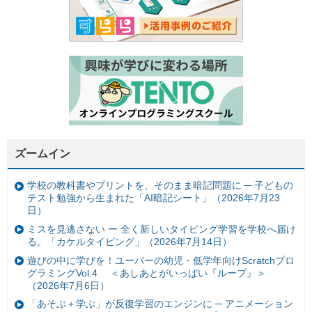
ズームイン
学校の教科書やプリントを、そのまま暗記問題に ─ 子どもの
テスト勉強から生まれた「AI暗記シート」（2026年7月23
日）
ミスを見逃さない ー 全く新しいタイピング学習を学校へ届け
る。「カケルタイピング」（2026年7月14日）
遊びの中に学びを！ユーバーの幼児・低学年向けScratchプロ
グラミングVol.4 ＜あしあとがいっぱい『ループ』＞
（2026年7月6日）
「あそぶ＋学ぶ」が反復学習のエンジンに ─ アニメーション