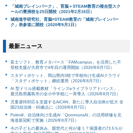
「城南ブレインパーク」、育脳＋STEAM教育の複合型スク
ールの豊洲校を25日開校（2021年2月16日）
城南進学研究社、育脳×STEAM教育の「城南ブレインパー
ク」表参道に開校（2020年9月1日）
最新ニュース
富⼠ソフト、教育メタバース「FAMcampus」を活用した不
登校支援が大府市で4年目の運用開始（2026年8月7日）
スタディポケット、岡山県内3校で学校向け生成AIクラウド
「スタディポケット」継続運用（2026年8月7日）
AI 型ドリル搭載教材「ラインズeライブラリアドバンス」、
鹿児島県霧島市の全小中学校に一斉導入（2026年8月7日）
児童虐待対応を支援するAiCAN、新たに導入自治体が拡大 全
国23自治体・65拠点に（2026年8月7日）
Polimill、自治体向け生成AI「QommonsAI」の活用研修を北
海道新冠町で実施（2026年8月7日）
今の子どもの夏休み、親世代と何が違う？保護者の73.5％が