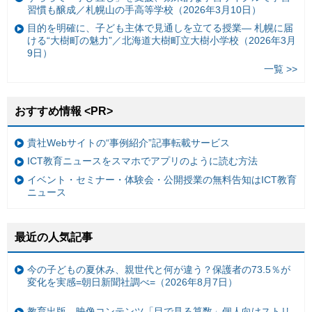
習慣も醸成／札幌山の手高等学校（2026年3月10日）
目的を明確に、子ども主体で見通しを立てる授業— 札幌に届
ける“大樹町の魅力”／北海道大樹町立大樹小学校（2026年3月
9日）
一覧 >>
おすすめ情報 <PR>
貴社Webサイトの“事例紹介”記事転載サービス
ICT教育ニュースをスマホでアプリのように読む方法
イベント・セミナー・体験会・公開授業の無料告知はICT教育
ニュース
最近の人気記事
今の子どもの夏休み、親世代と何が違う？保護者の73.5％が
変化を実感=朝日新聞社調べ=（2026年8月7日）
教育出版、映像コンテンツ「目で見る算数」個人向けストリ